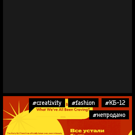
#creativity
#fashion
#КБ-12
#непродано