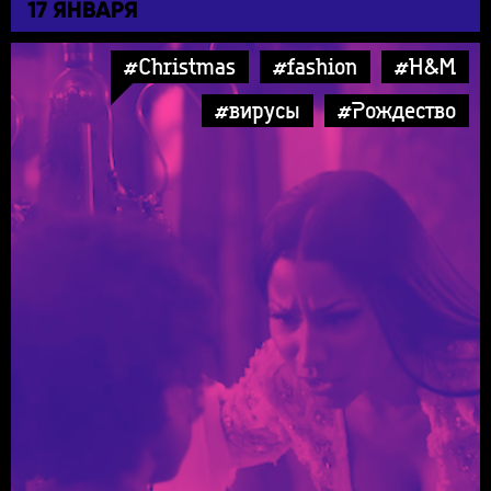
17 ЯНВАРЯ
#Christmas
#fashion
#H&M
#вирусы
#Рождество