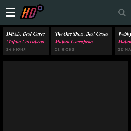
D&AD. Best Cases
The One Show. Best Cases
Webby
Мария Слесарева
Мария Слесарева
Мария
24 ИЮНЯ
22 ИЮНЯ
22 М