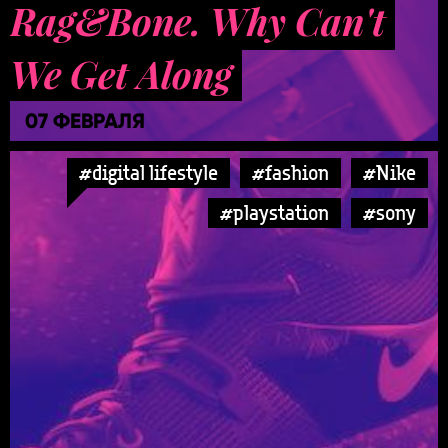
Rag&Bone. Why Can't
We Get Along
07 ФЕВРАЛЯ
#digital lifestyle
#fashion
#Nike
#playstation
#sony