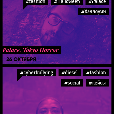
#fashion
#Halloween
#Palace
#Хэллоуин
Palace. Tokyo Horror
26 ОКТЯБРЯ
#cyberbullying
#diesel
#fashion
#social
#кейсы