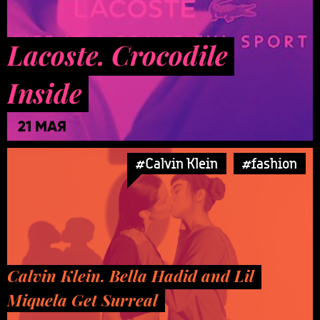
Lacoste. Crocodile
Inside
21 МАЯ
#Calvin Klein
#fashion
Calvin Klein. Bella Hadid and Lil
Miquela Get Surreal