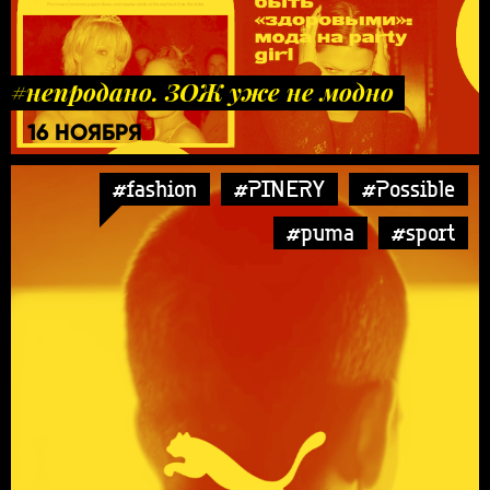
#непродано. ЗОЖ уже не модно
16 НОЯБРЯ
#fashion
#PINERY
#Possible
#puma
#sport