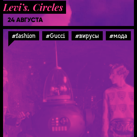
Levi’s. Circles
24 АВГУСТА
#fashion
#Gucci
#вирусы
#мода