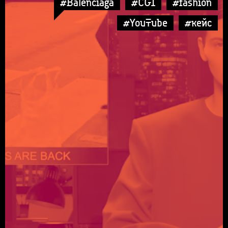
#Balenciaga
#CGI
#fashion
#YouTube
#кейс