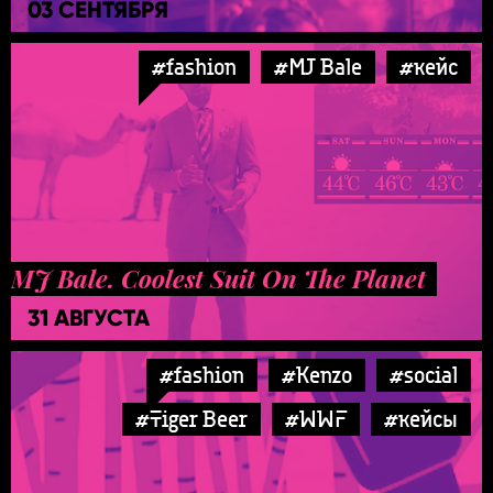
03 СЕНТЯБРЯ
#fashion
#MJ Bale
#кейс
MJ Bale. Coolest Suit On The Planet
31 АВГУСТА
#fashion
#Kenzo
#social
#Tiger Beer
#WWF
#кейсы