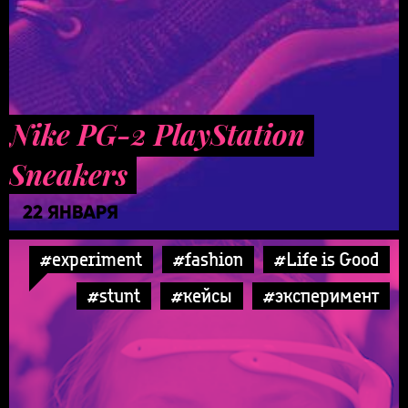
Nike PG-2 PlayStation
Sneakers
22 ЯНВАРЯ
#experiment
#fashion
#Life is Good
#stunt
#кейсы
#эксперимент