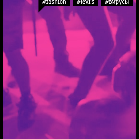
#fashion
#levi's
#вирусы