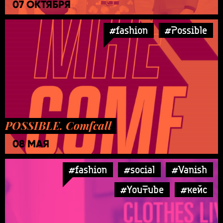
07 ОКТЯБРЯ
#fashion
#Possible
POSSIBLE. Comfcall
08 МАЯ
#fashion
#social
#Vanish
#YouTube
#кейс