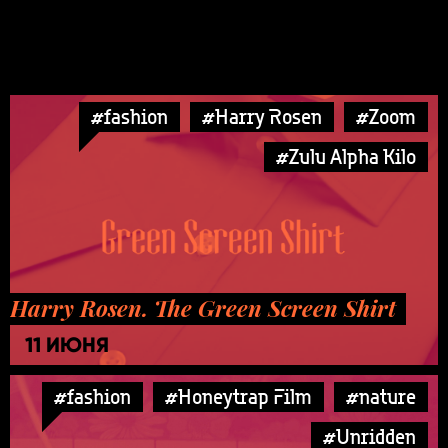
#fashion
#Harry Rosen
#Zoom
#Zulu Alpha Kilo
Harry Rosen. The Green Screen Shirt
11 ИЮНЯ
#fashion
#Honeytrap Film
#nature
#Unridden