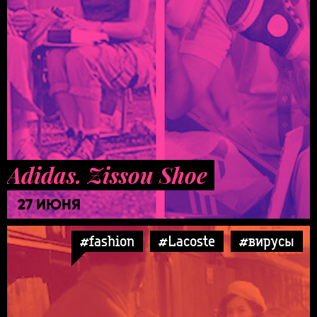
Adidas. Zissou Shoe
27 ИЮНЯ
#fashion
#Lacoste
#вирусы