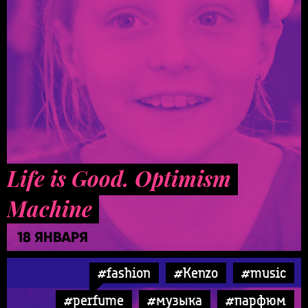
Life is Good. Optimism
Machine
18 ЯНВАРЯ
#fashion
#Kenzo
#music
#perfume
#музыка
#парфюм