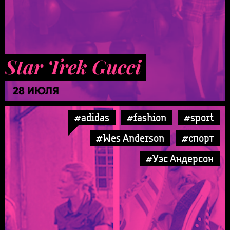
Star Trek Gucci
28 ИЮЛЯ
#adidas
#fashion
#sport
#Wes Anderson
#спорт
#Уэс Андерсон