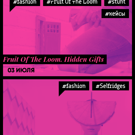
#fashion
#Fruit Of The Loom
#stunt
#кейсы
Fruit Of The Loom. Hidden Gifts
03 ИЮЛЯ
#fashion
#Selfridges