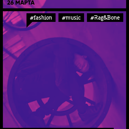
26 МАРТА
#fashion
#music
#Rag&Bone