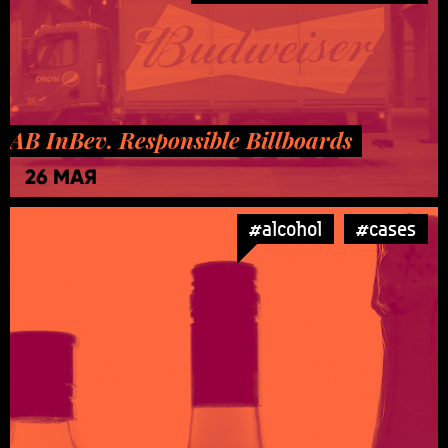
AB InBev. Responsible Billboards
26 МАЯ
#alcohol
#cases