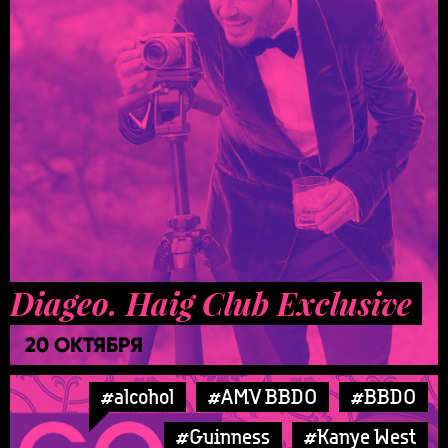
Diageo. Haig Club Exclusive
20 ОКТЯБРЯ
#alcohol
#AMV BBDO
#BBDO
#Guinness
#Kanye West