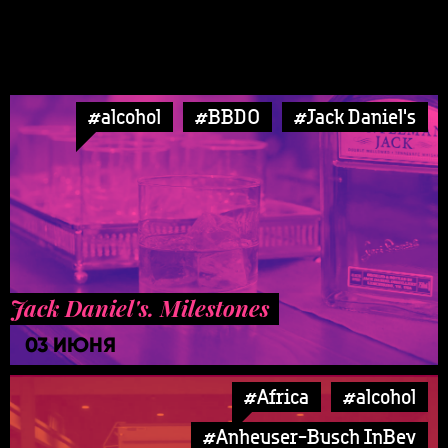
#alcohol
#BBDO
#Jack Daniel's
Jack Daniel's. Milestones
03 ИЮНЯ
#Africa
#alcohol
#Anheuser-Busch InBev