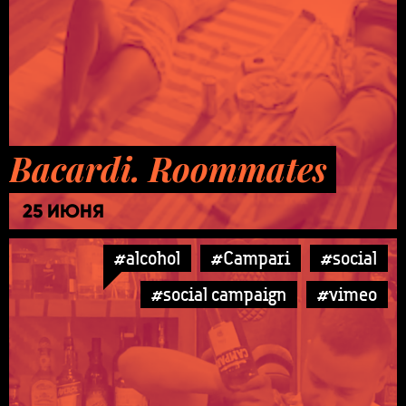
Bacardi. Roommates
25 ИЮНЯ
#alcohol
#Campari
#social
#social campaign
#vimeo