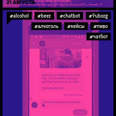
21 АВГУСТА
#alcohol
#beer
#chatbot
#Tuborg
#алкоголь
#кейсы
#пиво
#чатбот