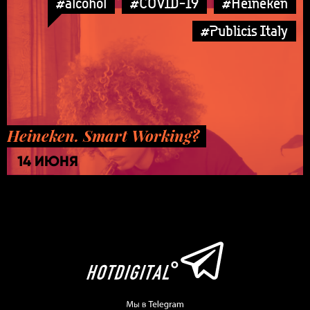
#alcohol
#COVID-19
#Heineken
#Publicis Italy
Heineken. Smart Working?
14 ИЮНЯ