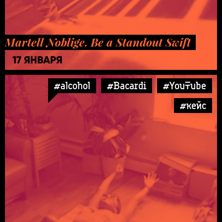
Martell Noblige. Be a Standout Swift
17 ЯНВАРЯ
#alcohol
#Bacardi
#YouTube
#кейс