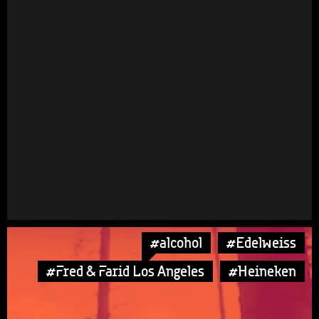
#alcohol
#Edelweiss
#Fred & Farid Los Angeles
#Heineken