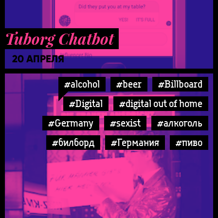
Tuborg Chatbot
20 АПРЕЛЯ
#alcohol
#beer
#Billboard
#Digital
#digital out of home
#Germany
#sexist
#алкоголь
#билборд
#Германия
#пиво