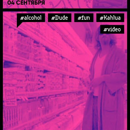
04 СЕНТЯБРЯ
#alcohol
#Dude
#fun
#Kahlua
#video