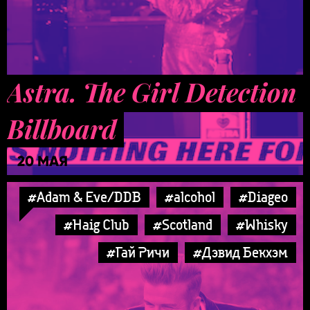
Astra. The Girl Detection
Billboard
20 МАЯ
#Adam & Eve/DDB
#alcohol
#Diageo
#Haig Club
#Scotland
#Whisky
#Гай Ричи
#Дэвид Бекхэм