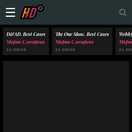
D&AD. Best Cases
The One Show. Best Cases
Webby
Мария Слесарева
Мария Слесарева
Мария
24 ИЮНЯ
22 ИЮНЯ
22 М