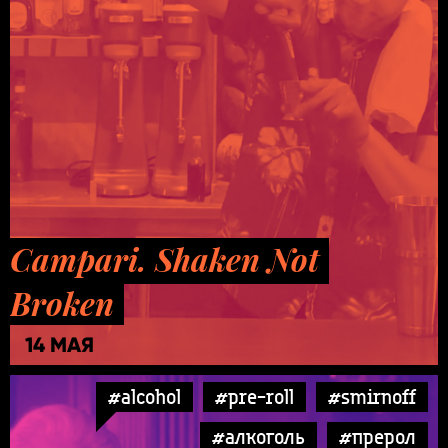
Campari. Shaken Not
Broken
14 МАЯ
#alcohol
#pre-roll
#smirnoff
#алкоголь
#прерол