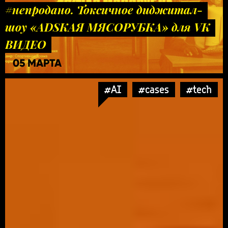
#непродано. Токсичное диджитал-
шоу «ADSКАЯ МЯСОРУБКА» для VK
ВИДЕО
05 МАРТА
#AI
#cases
#tech