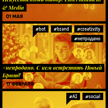
& Media
01 МАЯ
#bot
#brand
#creativity
#непродано
#непродано. С кем встретить Новый
Брют?
17 ФЕВРАЛЯ
#AI
#social