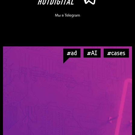
#ad
#AI
#cases