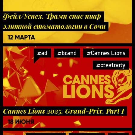
Фейл/Успех. Трамп спас пиар
элитной стоматологии в Сочи
12 МАРТА
#ad
#brand
#Cannes Lions
#creativity
Cannes Lions 2025. Grand-Prix. Part I
18 ИЮНЯ