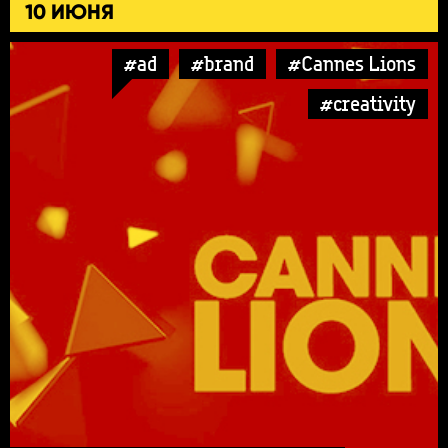
10 ИЮНЯ
#ad
#brand
#Cannes Lions
#creativity