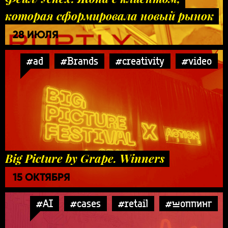
которая сформировала новый рынок
28 ИЮЛЯ
#ad
#Brands
#creativity
#video
Big Picture by Grape. Winners
15 ОКТЯБРЯ
#AI
#cases
#retail
#шоппинг