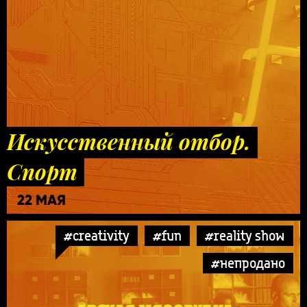
Искусственный отбор.
Спорт
22 МАЯ
#creativity
#fun
#reality show
#непродано