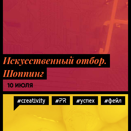
Искусственный отбор.
Шоппинг
10 ИЮЛЯ
#creativity
#PR
#успех
#фейл