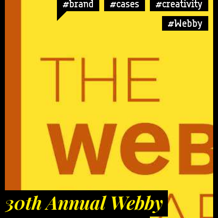
#brand
#cases
#creativity
#Webby
30th Annual Webby