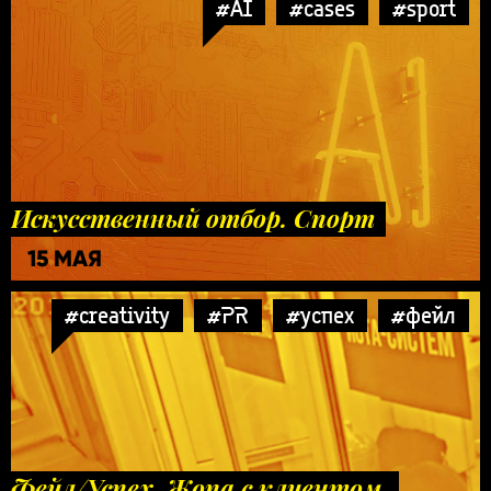
#AI
#cases
#sport
Искусственный отбор. Спорт
15 МАЯ
#creativity
#PR
#успех
#фейл
Фейл/Успех. Жопа с клиентом,