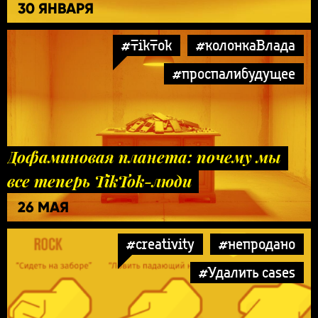
30 ЯНВАРЯ
#TikTok
#колонкаВлада
#проспалибудущее
Дофаминовая планета: почему мы
все теперь TikTok-люди
26 МАЯ
#creativity
#непродано
#Удалить cases