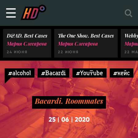
D&AD. Best Cases
The One Show. Best Cases
Webby
Мария Слесарева
Мария Слесарева
Мария
24 ИЮНЯ
22 ИЮНЯ
22 М
#alcohol
#Bacardi
#YouTube
#кейс
Bacardi. Roommates
25
06
2020
|
|