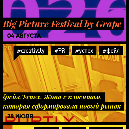
Big Picture Festival by Grape
04 АВГУСТА
#creativity
#PR
#успех
#фейл
Фейл/Успех. Жопа с клиентом,
которая сформировала новый рынок
28 ИЮЛЯ