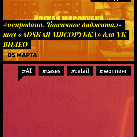
#непродано. Токсичное диджитал-
шоу «ADSКАЯ МЯСОРУБКА» для VK
ВИДЕО
05 МАРТА
#AI
#cases
#retail
#шоппинг