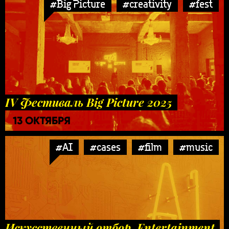
#Big Picture
#creativity
#fest
IV Фестиваль Big Picture 2025
13 ОКТЯБРЯ
#AI
#cases
#film
#music
Искусственный отбор. Entertainment