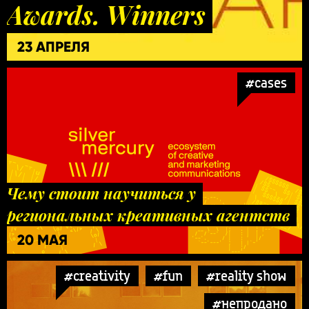
Awards. Winners
23 АПРЕЛЯ
#cases
Чему стоит научиться у
региональных креативных агентств
20 МАЯ
#creativity
#fun
#reality show
#непродано