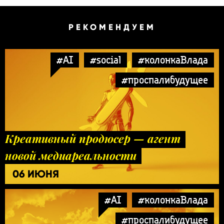
РЕКОМЕНДУЕМ
#AI
#social
#колонкаВлада
#проспалибудущее
Креативный продюсер — агент
новой медиареальности
06 ИЮНЯ
#AI
#колонкаВлада
#проспалибудущее