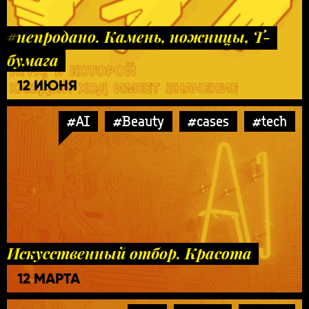
#непродано. Камень, ножницы, Т-
бумага
12 ИЮНЯ
#AI
#Beauty
#cases
#tech
Искусственный отбор. Красота
12 МАРТА