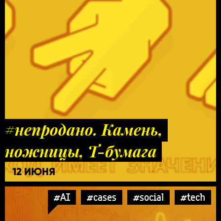
#непродано. Камень,
ножницы, Т-бумага
12 ИЮНЯ
#AI
#cases
#social
#tech