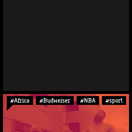
#Africa
#Budweiser
#NBA
#sport