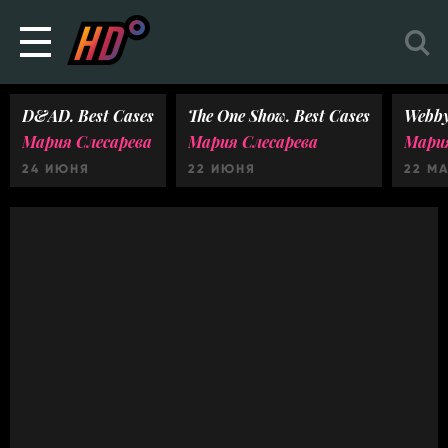
D&AD. Best Cases
The One Show. Best Cases
Webby
Мария Слесарева
Мария Слесарева
Мария
24 ИЮНЯ
22 ИЮНЯ
22 М