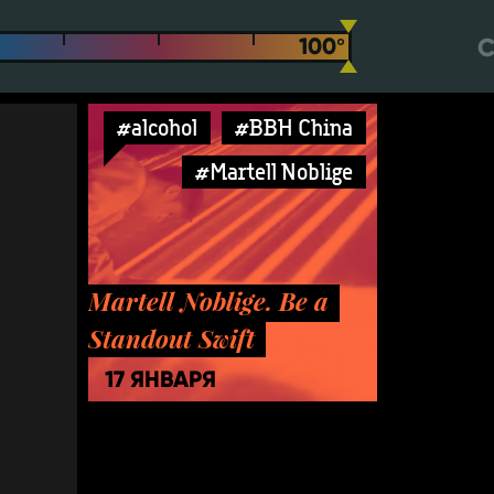
С
#alcohol
#BBH China
#Martell Noblige
Martell Noblige. Be a
Standout Swift
17 ЯНВАРЯ