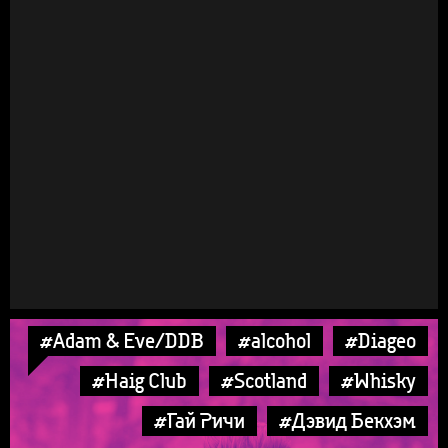
#Adam & Eve/DDB
#alcohol
#Diageo
#Haig Club
#Scotland
#Whisky
#Гай Ричи
#Дэвид Бекхэм