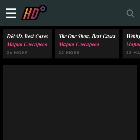
D&AD. Best Cases
The One Show. Best Cases
Webby
Мария Слесарева
Мария Слесарева
Мария
24 ИЮНЯ
22 ИЮНЯ
22 М