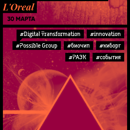
L'Oreal
30 МАРТА
#Digital Transformation
#innovation
#Possible Group
#биочип
#киборг
#РАЭК
#события