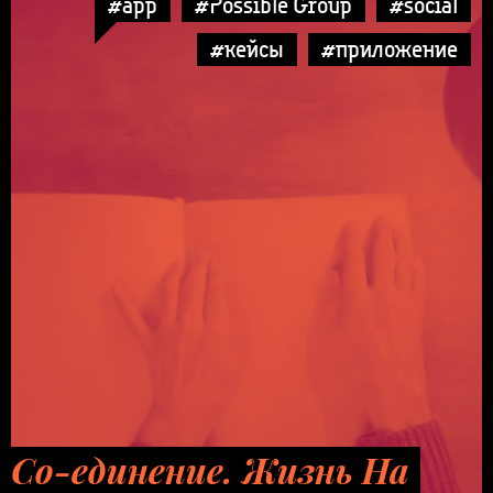
#app
#Possible Group
#social
#кейсы
#приложение
Со-единение. Жизнь На