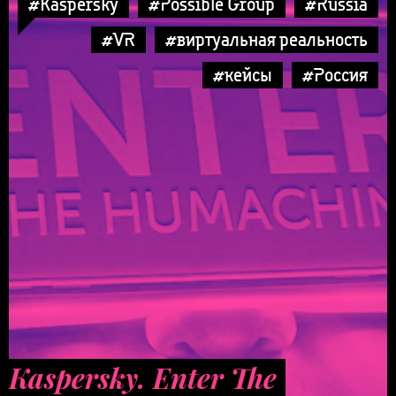
#Kaspersky
#Possible Group
#Russia
#VR
#виртуальная реальность
#кейсы
#Россия
Kaspersky. Enter The