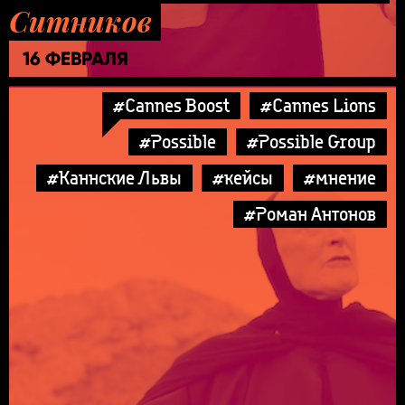
Ситников
16 ФЕВРАЛЯ
#Cannes Boost
#Cannes Lions
#Possible
#Possible Group
#Каннские Львы
#кейсы
#мнение
#Роман Антонов