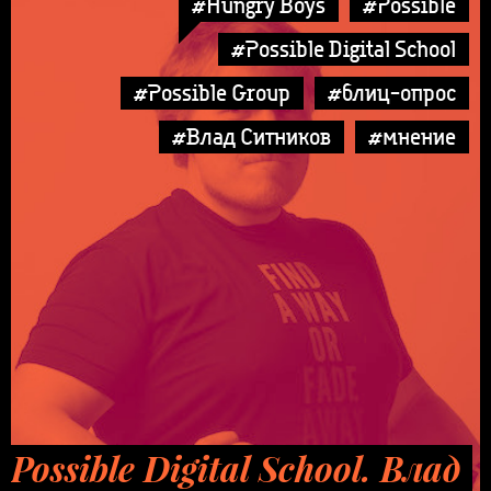
#Hungry Boys
#Possible
#Possible Digital School
#Possible Group
#блиц-опрос
#Влад Ситников
#мнение
Possible Digital School. Влад