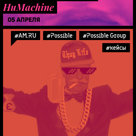
HuMachine
05 АПРЕЛЯ
#AM.RU
#Possible
#Possible Group
#кейсы