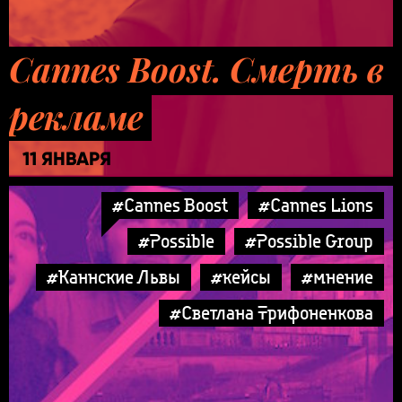
Cannes Boost. Смерть в
рекламе
11 ЯНВАРЯ
#Cannes Boost
#Cannes Lions
#Possible
#Possible Group
#Каннские Львы
#кейсы
#мнение
#Светлана Трифоненкова