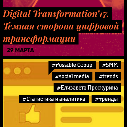
Digital Transformation’17.
Темная сторона цифровой
трансформации
29 МАРТА
#Possible Group
#SMM
#social media
#trends
#Елизавета Проскурина
#Статистика и аналитика
#Тренды