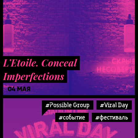
L’Etoile. Conceal
Imperfections
04 МАЯ
#Possible Group
#Viral Day
#событие
#фестиваль