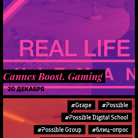
Cannes Boost. Gaming
20 ДЕКАБРЯ
#Grape
#Possible
#Possible Digital School
#Possible Group
#блиц-опрос