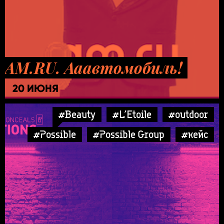
AM.RU. Ааавтомобиль!
20 ИЮНЯ
#Beauty
#L’Etoile
#outdoor
#Possible
#Possible Group
#кейс