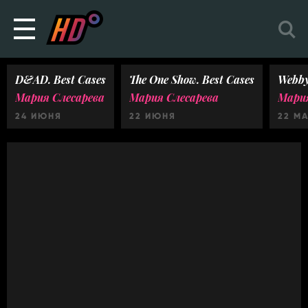
D&AD. Best Cases
The One Show. Best Cases
Webby
Мария Слесарева
Мария Слесарева
Мария
24 ИЮНЯ
22 ИЮНЯ
22 М