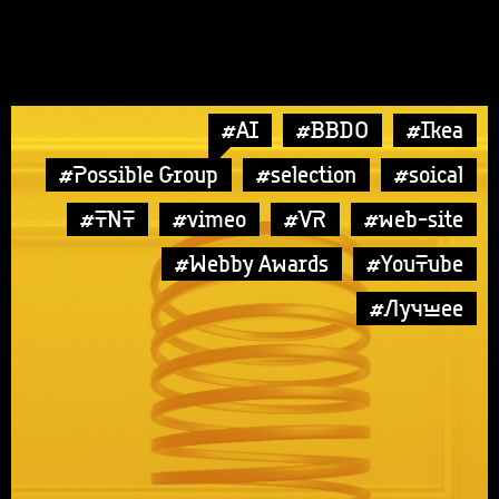
#AI
#BBDO
#Ikea
#Possible Group
#selection
#soical
#TNT
#vimeo
#VR
#web-site
#Webby Awards
#YouTube
#Лучшее