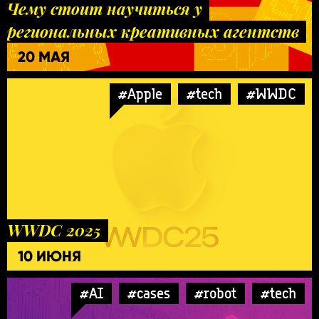
Чему стоит научиться у
региональных креативных агентств
20 МАЯ
#Apple
#tech
#WWDC
WWDC 2025
10 ИЮНЯ
#AI
#cases
#robot
#tech