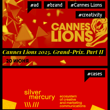
#ad
#brand
#Cannes Lions
#creativity
Cannes Lions 2025. Grand-Prix. Part II
20 ИЮНЯ
#cases