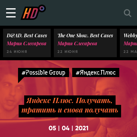
D&AD. Best Cases
The One Show. Best Cases
Webby
Мария Слесарева
Мария Слесарева
Мария
24 ИЮНЯ
22 ИЮНЯ
22 М
#Possible Group
#Яндекс.Плюс
Яндекс Плюс. Получать,
тратить и снова получать
05
04
2021
|
|