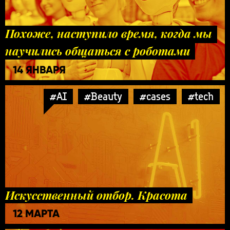
Похоже, наступило время, когда мы
научились общаться с роботами
14 ЯНВАРЯ
#AI
#Beauty
#cases
#tech
Искусственный отбор. Красота
12 МАРТА