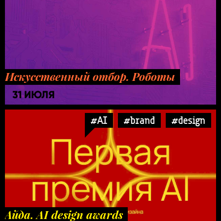
Искусственный отбор. Роботы
31 ИЮЛЯ
#AI
#brand
#design
Айда. AI design awards