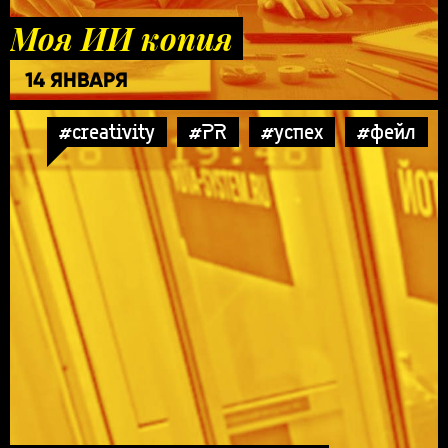
Моя ИИ копия
14 ЯНВАРЯ
#creativity
#PR
#успех
#фейл