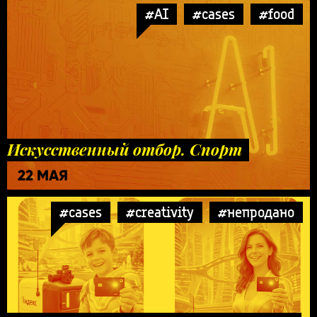
#AI
#cases
#food
Искусственный отбор. Спорт
22 МАЯ
#cases
#creativity
#непродано