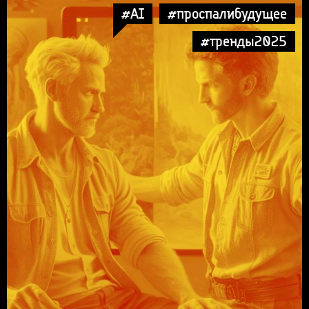
#AI
#проспалибудущее
#тренды2025