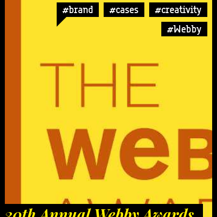
#brand
#cases
#creativity
#Webby
30th Annual Webby Awards.