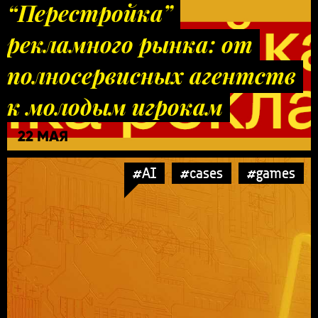
“Перестройка”
рекламного рынка: от
полносервисных агентств
к молодым игрокам
22 МАЯ
#AI
#cases
#games