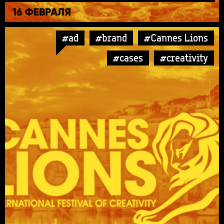
16 ФЕВРАЛЯ
#ad
#brand
#Cannes Lions
#cases
#creativity