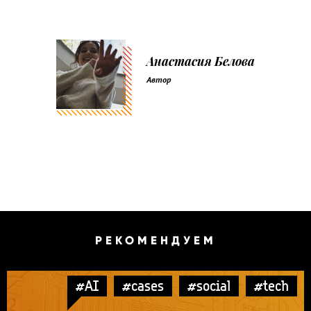
Анастасия Белова
Автор
РЕКОМЕНДУЕМ
#AI
#cases
#social
#tech