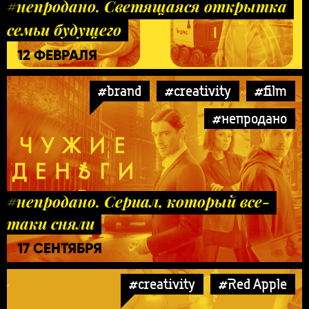
#непродано. Светящаяся открытка
семьи будущего
12 ФЕВРАЛЯ
#brand
#creativity
#film
#непродано
#непродано. Сериал, который все-
таки сняли
17 СЕНТЯБРЯ
#creativity
#Red Apple