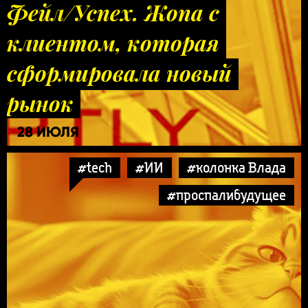
Фейл/Успех. Жопа с
клиентом, которая
сформировала новый
рынок
28 ИЮЛЯ
#tech
#ИИ
#колонка Влада
#проспалибудущее