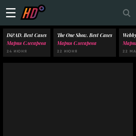
D&AD. Best Cases
The One Show. Best Cases
Webby
Мария Слесарева
Мария Слесарева
Мария
24 ИЮНЯ
22 ИЮНЯ
22 М