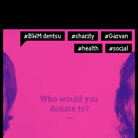
#BWM dentsu
#charity
#Garvan
#health
#social