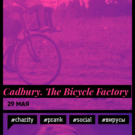
Cadbury. The Bicycle Factory
29 МАЯ
#charity
#prank
#social
#вирусы