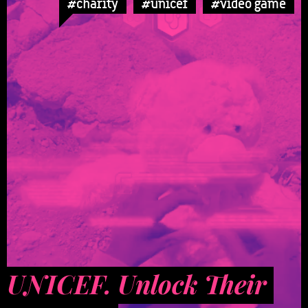
#charity
#unicef
#video game
UNICEF. Unlock Their