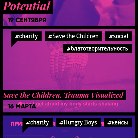
Potential
19 СЕНТЯБРЯ
#charity
#Save the Children
#social
#благотворительность
Save the Children. Trauma Visualized
16 МАРТА
#charity
#Hungry Boys
#кейсы