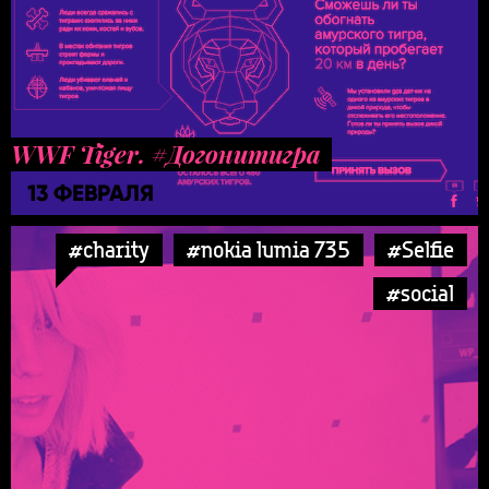
WWF Tiger. #Догонитигра
13 ФЕВРАЛЯ
#charity
#nokia lumia 735
#Selfie
#social