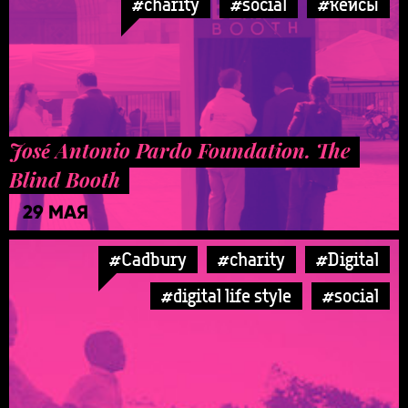
#charity
#social
#кейсы
José Antonio Pardo Foundation. The
Blind Booth
29 МАЯ
#Cadbury
#charity
#Digital
#digital life style
#social