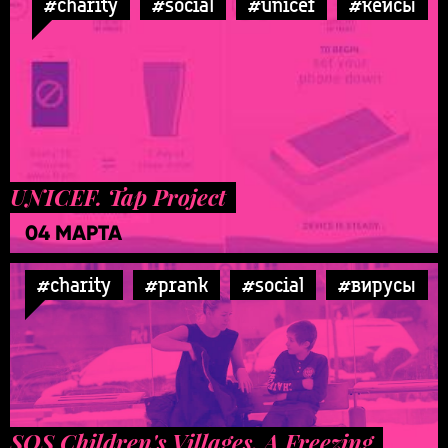
#charity
#social
#unicef
#кейсы
UNICEF. Tap Project
04 МАРТА
#charity
#prank
#social
#вирусы
SOS Children's Villages. A Freezing