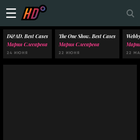
D&AD. Best Cases
The One Show. Best Cases
Webby
Мария Слесарева
Мария Слесарева
Мария
24 ИЮНЯ
22 ИЮНЯ
22 М