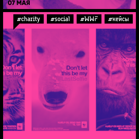
07 МАЯ
#charity
#social
#WWF
#кейсы