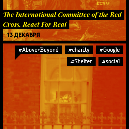
The International Committee of the Red
Cross. React For Real
13 ДЕКАБРЯ
#Above+Beyond
#charity
#Google
#Shelter
#social