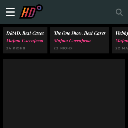
D&AD. Best Cases
The One Show. Best Cases
Webby
Мария Слесарева
Мария Слесарева
Мария
24 ИЮНЯ
22 ИЮНЯ
22 М