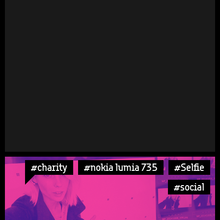
#charity
#nokia lumia 735
#Selfie
#social