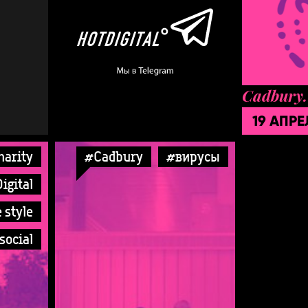
Cadbury.
19 АПРЕ
harity
#Cadbury
#вирусы
igital
e style
social