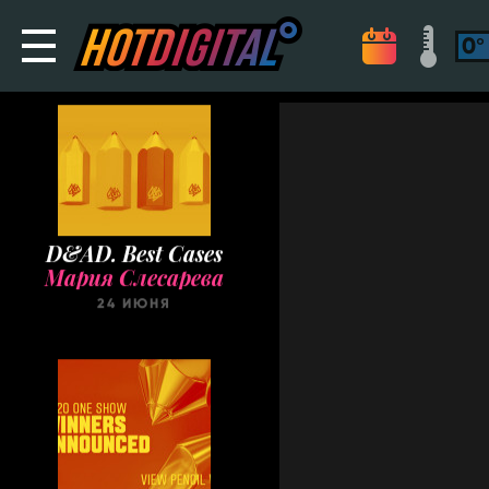
D&AD. Best Cases
Мария Слесарева
24 ИЮНЯ
The One Show. Best
Cases