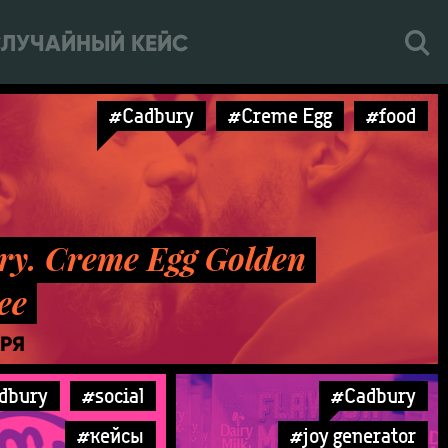
ЛУЧАЙНЫЙ КЕЙС
#Cadbury
#Creme Egg
#food
ry. Creme Egg Golden
ee
АРЯ
dbury
#social
#Cadbury
#кейсы
#joy generator