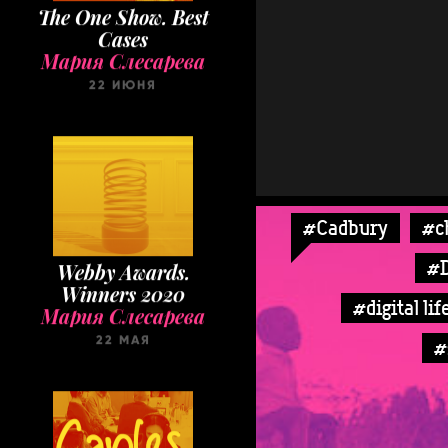
Мария Слесарева
22 ИЮНЯ
Webby Awards.
#Cadbury
#c
Winners 2020
#D
Мария Слесарева
22 МАЯ
#digital lif
#