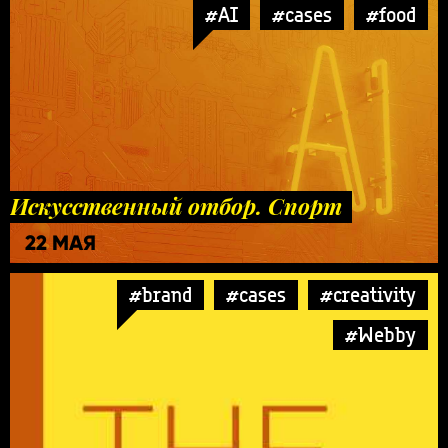
#AI
#cases
#food
Искусственный отбор. Спорт
22 МАЯ
#brand
#cases
#creativity
#Webby