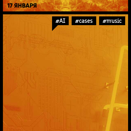
17 ЯНВАРЯ
#AI
#cases
#music