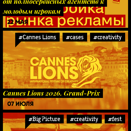
от полносервисных агентств к
молодым игрокам
22 МАЯ
#Cannes Lions
#cases
#creativity
Cannes Lions 2026. Grand-Prix
07 ИЮЛЯ
#Big Picture
#creativity
#fest