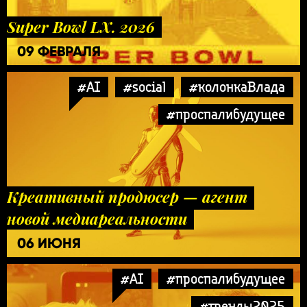
Super Bowl LX. 2026
09 ФЕВРАЛЯ
#AI
#social
#колонкаВлада
#проспалибудущее
Креативный продюсер — агент
новой медиареальности
06 ИЮНЯ
#AI
#проспалибудущее
#тренды2025