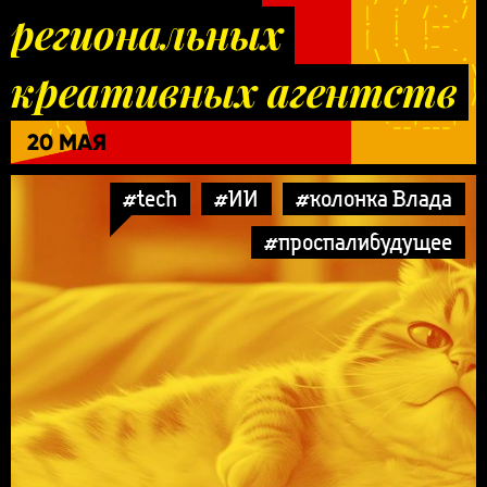
региональных
креативных агентств
20 МАЯ
#tech
#ИИ
#колонка Влада
#проспалибудущее