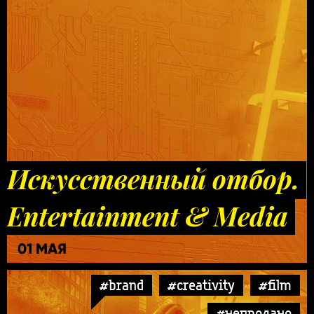
Искусственный отбор.
Entertainment & Media
01 МАЯ
#brand
#creativity
#film
#непродано