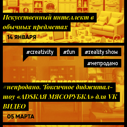
Искусственный интеллект в
обычных предметах
14 ЯНВАРЯ
#creativity
#fun
#reality show
#непродано
#непродано. Токсичное диджитал-
шоу «ADSКАЯ МЯСОРУБКА» для VK
ВИДЕО
05 МАРТА