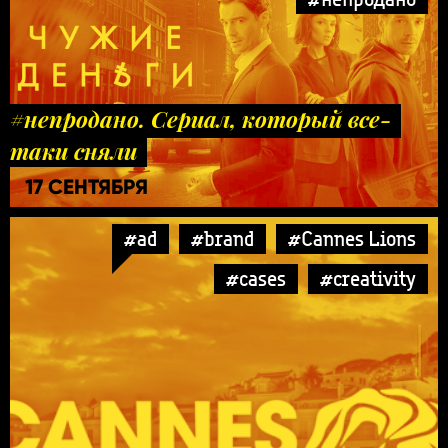
#непродано. Сериал, который все-
таки сняли
17 СЕНТЯБРЯ
#ad
#brand
#Cannes Lions
#cases
#creativity