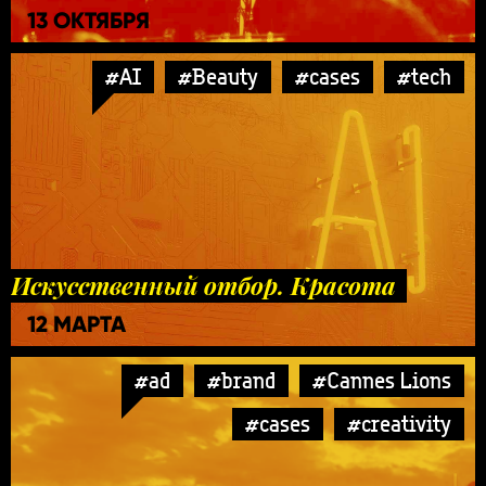
13 ОКТЯБРЯ
#AI
#Beauty
#cases
#tech
Искусственный отбор. Красота
12 МАРТА
#ad
#brand
#Cannes Lions
#cases
#creativity