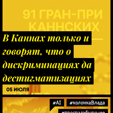
В Каннах только и
говорят, что о
дискриминациях да
дестигматизациях
05 ИЮЛЯ
#AI
#колонкаВлада
#проспалибудущее