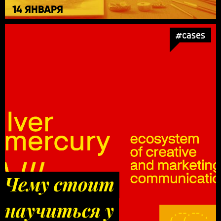
14 ЯНВАРЯ
#cases
Чему стоит
научиться у