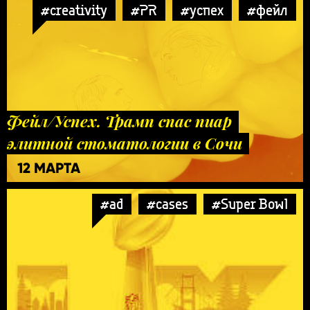
#creativity
#PR
#успех
#фейл
Фейл/Успех. Трамп спас пиар
элитной стоматологии в Сочи
12 МАРТА
#ad
#cases
#Super Bowl