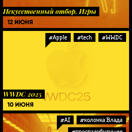
Искусственный отбор. Игры
12 ИЮНЯ
#Apple
#tech
#WWDC
WWDC 2025
10 ИЮНЯ
#AI
#колонка Влада
#проспалибудущее