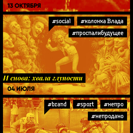
13 ОКТЯБРЯ
#social
#колонка Влада
#проспалибудущее
И снова: хвала глупости
04 ИЮЛЯ
#brand
#sport
#непро
#непродано