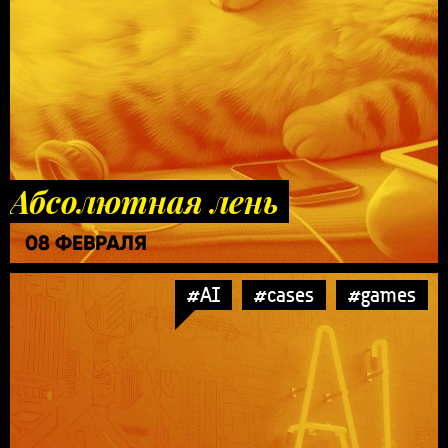
Абсолютная лень
08 ФЕВРАЛЯ
#AI
#cases
#games