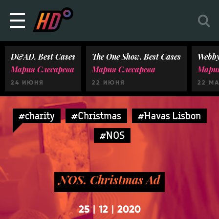
D&AD. Best Cases
The One Show. Best Cases
Webby
Мария Слесарева
Мария Слесарева
Мария
24 ИЮНЯ
22 ИЮНЯ
22 М
#charity
#Christmas
#Havas Lisbon
#NOS
NOS. Christmas Ad
25
12
2020
|
|