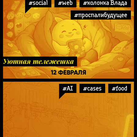
#social
#web
#колонка Влада
#проспалибудущее
Уютная тележешка
12 ФЕВРАЛЯ
#AI
#cases
#food