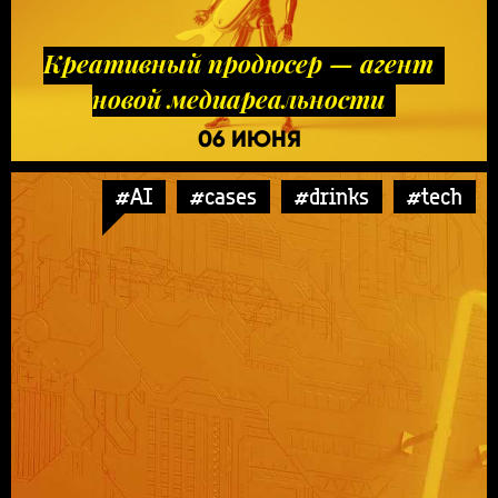
Креативный продюсер — агент
новой медиареальности
06 ИЮНЯ
#AI
#cases
#drinks
#tech