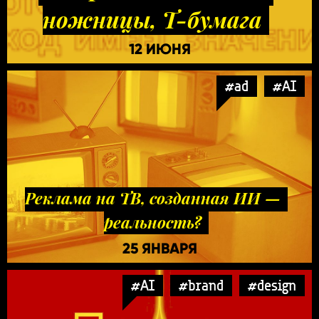
ножницы, Т-бумага
12 ИЮНЯ
#ad
#AI
Реклама на ТВ, созданная ИИ —
реальность?
25 ЯНВАРЯ
#AI
#brand
#design