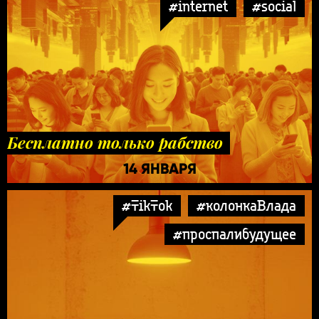
#internet
#social
Бесплатно только рабство
14 ЯНВАРЯ
#TikTok
#колонкаВлада
#проспалибудущее