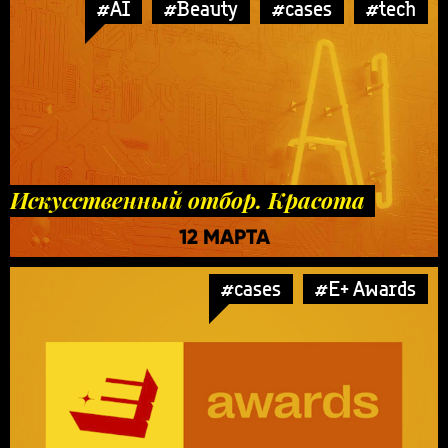
#AI
#Beauty
#cases
#tech
Искусственный отбор. Красота
12 МАРТА
#cases
#E+ Awards