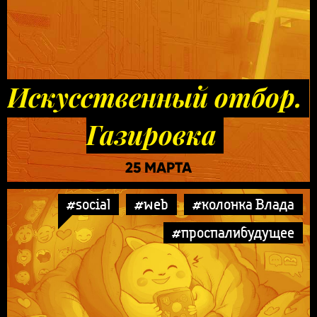
Искусственный отбор.
Газировка
25 МАРТА
#social
#web
#колонка Влада
#проспалибудущее