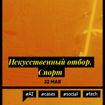
Искусственный отбор.
Спорт
22 МАЯ
#AI
#cases
#social
#tech