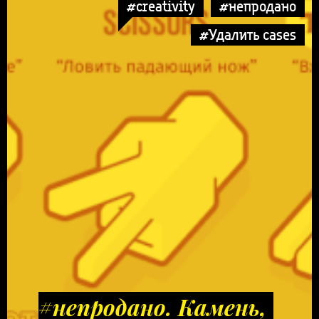
#creativity
#непродано
#Удалить cases
#непродано. Камень,