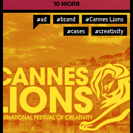
10 ИЮЛЯ
#ad
#brand
#Cannes Lions
#cases
#creativity