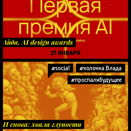
Айда. AI design awards
21 ЯНВАРЯ
#social
#колонка Влада
#проспалибудущее
И снова: хвала глупости