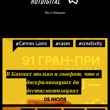
#Cannes Lions
#cases
#creativity
В Каннах только и говорят, что о
дискриминациях да
дестигматизациях
05 ИЮЛЯ