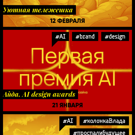
Уютная тележешка
12 ФЕВРАЛЯ
#AI
#brand
#design
Айда. AI design awards
21 ЯНВАРЯ
#AI
#колонкаВлада
#проспалибудущее