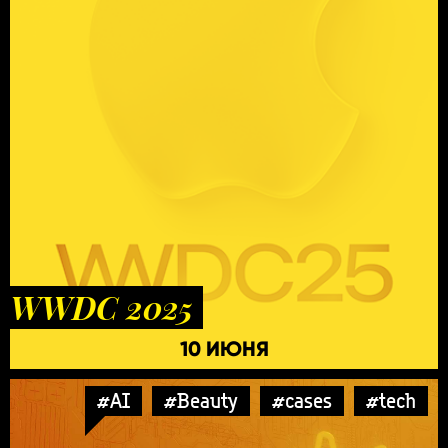
WWDC 2025
10 ИЮНЯ
#AI
#Beauty
#cases
#tech