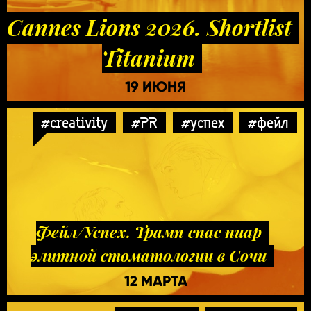
Cannes Lions 2026. Shortlist
Titanium
19 ИЮНЯ
#creativity
#PR
#успех
#фейл
Фейл/Успех. Трамп спас пиар
элитной стоматологии в Сочи
12 МАРТА