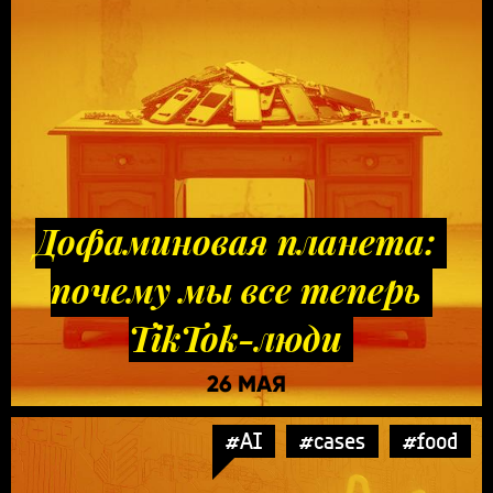
Дофаминовая планета:
почему мы все теперь
TikTok-люди
26 МАЯ
#AI
#cases
#food