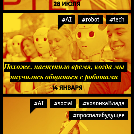
28 ИЮЛЯ
#AI
#robot
#tech
Похоже, наступило время, когда мы
научились общаться с роботами
14 ЯНВАРЯ
#AI
#social
#колонкаВлада
#проспалибудущее