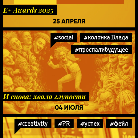
E+ Awards 2025
25 АПРЕЛЯ
#social
#колонка Влада
#проспалибудущее
И снова: хвала глупости
04 ИЮЛЯ
#creativity
#PR
#успех
#фейл