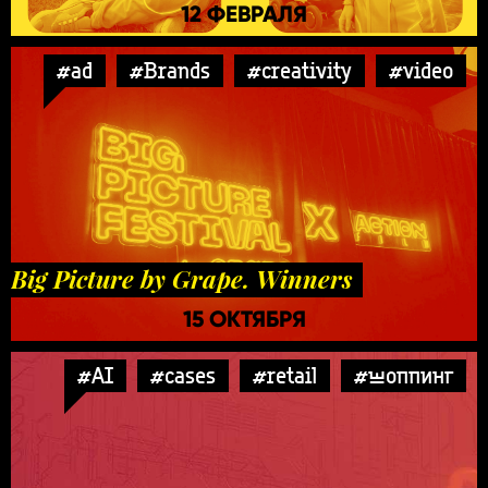
12 ФЕВРАЛЯ
#ad
#Brands
#creativity
#video
Big Picture by Grape. Winners
15 ОКТЯБРЯ
#AI
#cases
#retail
#шоппинг