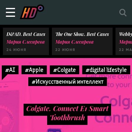
D&AD. Best Cases
The One Show. Best Cases
Webby
Мария Слесарева
Мария Слесарева
Мария
24 ИЮНЯ
22 ИЮНЯ
22 М
#AI
#Apple
#Colgate
#digital lifestyle
#Искусственный интеллект
Colgate. Connect E1 Smart
Toothbrush