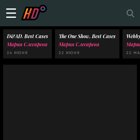
D&AD. Best Cases
The One Show. Best Cases
Webby
Мария Слесарева
Мария Слесарева
Мария
24 ИЮНЯ
22 ИЮНЯ
22 М