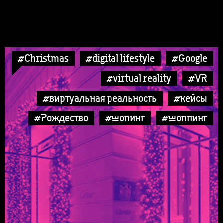
#Christmas
#digital lifestyle
#Google
#virtual reality
#VR
#виртуальная реальность
#кейсы
#Рождество
#шопинг
#шоппинг