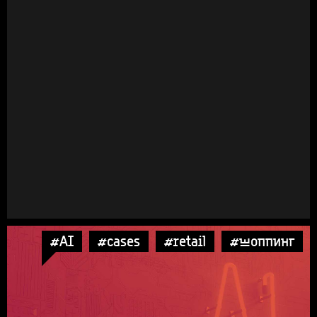
#AI
#cases
#retail
#шоппинг