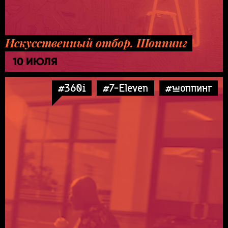
Искусственный отбор. Шоппинг
10 ИЮЛЯ
#360i
#7-Eleven
#шоппинг