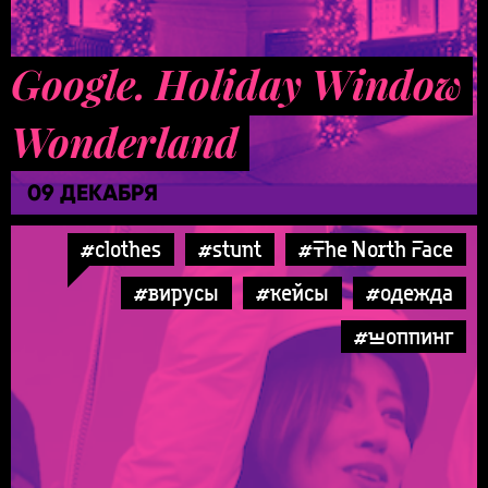
Google. Holiday Window
Wonderland
09 ДЕКАБРЯ
#clothes
#stunt
#The North Face
#вирусы
#кейсы
#одежда
#шоппинг