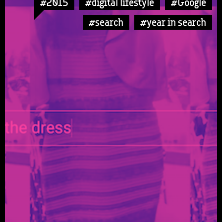
#2015
#digital lifestyle
#Google
#search
#year in search