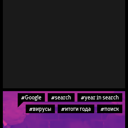
#Google
#search
#year in search
#вирусы
#итоги года
#поиск