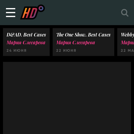
D&AD. Best Cases
The One Show. Best Cases
Webby
Мария Слесарева
Мария Слесарева
Мария
24 ИЮНЯ
22 ИЮНЯ
22 М