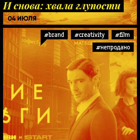
И снова: хвала глупости
04 ИЮЛЯ
#brand
#creativity
#film
#непродано