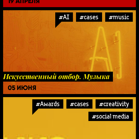
19 АПРЕЛЯ
#AI
#cases
#music
Искусственный отбор. Музыка
05 ИЮНЯ
#Awards
#cases
#creativity
#social media