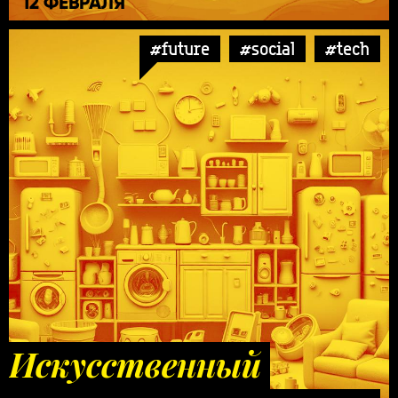
12 ФЕВРАЛЯ
#future
#social
#tech
Искусственный