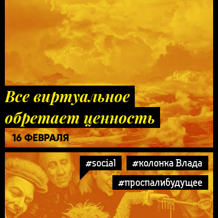
Все виртуальное
обретает ценность
16 ФЕВРАЛЯ
#social
#колонка Влада
#проспалибудущее