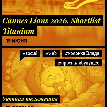
Cannes Lions 2026. Shortlist
Titanium
19 ИЮНЯ
#social
#web
#колонка Влада
#проспалибудущее
Уютная тележешка