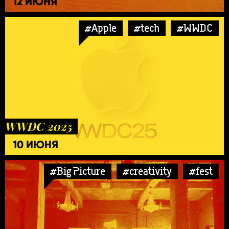
12 ИЮНЯ
#Apple
#tech
#WWDC
WWDC 2025
10 ИЮНЯ
#Big Picture
#creativity
#fest