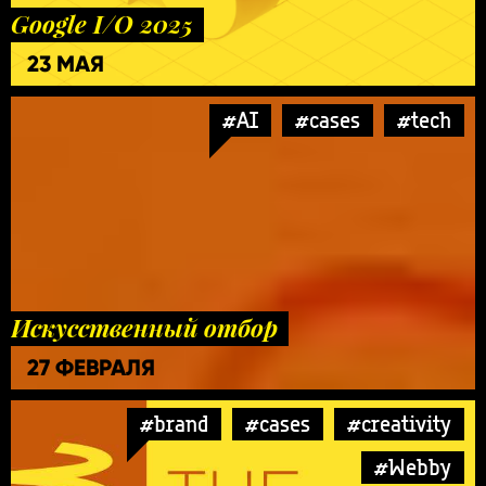
Google I/O 2025
23 МАЯ
#AI
#cases
#tech
Искусственный отбор
27 ФЕВРАЛЯ
#brand
#cases
#creativity
#Webby