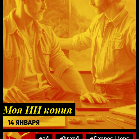
Моя ИИ копия
14 ЯНВАРЯ
#ad
#brand
#Cannes Lions