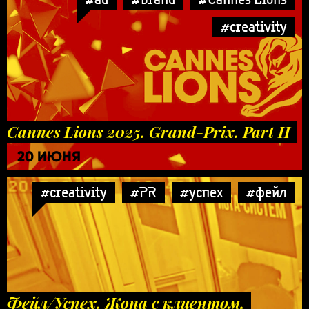
#creativity
Cannes Lions 2025. Grand-Prix. Part II
20 ИЮНЯ
#creativity
#PR
#успех
#фейл
Фейл/Успех. Жопа с клиентом,