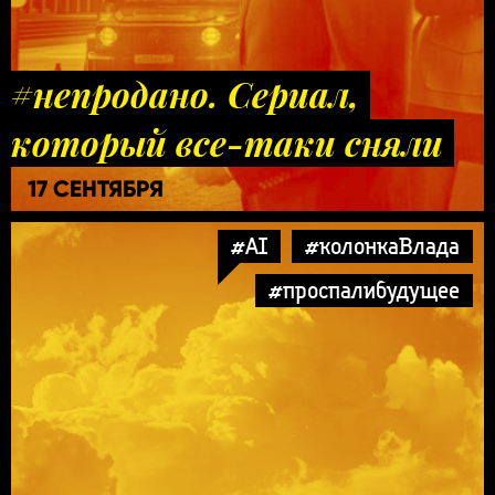
#непродано. Сериал,
который все-таки сняли
17 СЕНТЯБРЯ
#AI
#колонкаВлада
#проспалибудущее