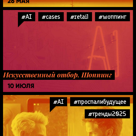
26 МАЯ
#AI
#cases
#retail
#шоппинг
Искусственный отбор. Шоппинг
10 ИЮЛЯ
#AI
#проспалибудущее
#тренды2025