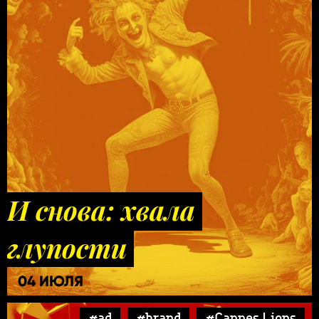
И снова: хвала
глупости
04 ИЮЛЯ
#ad
#brand
#Cannes Lions