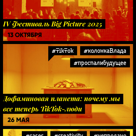
IV Фестиваль Big Picture 2025
13 ОКТЯБРЯ
#TikTok
#колонкаВлада
#проспалибудущее
Дофаминовая планета: почему мы
все теперь TikTok-люди
26 МАЯ
#cases
#creativity
#непродано