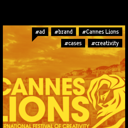
#ad
#brand
#Cannes Lions
#cases
#creativity