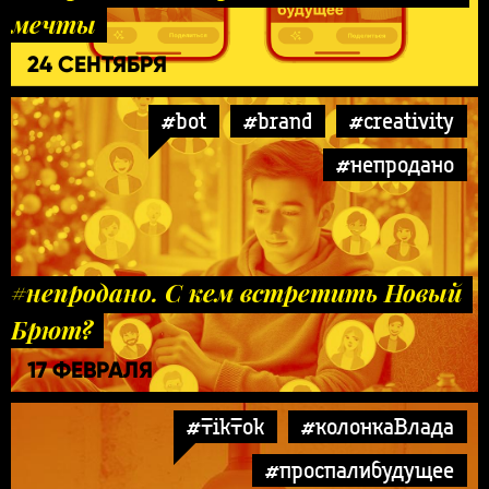
мечты
24 СЕНТЯБРЯ
#bot
#brand
#creativity
#непродано
#непродано. С кем встретить Новый
Брют?
17 ФЕВРАЛЯ
#TikTok
#колонкаВлада
#проспалибудущее