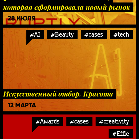
которая сформировала новый рынок
28 ИЮЛЯ
#AI
#Beauty
#cases
#tech
Искусственный отбор. Красота
12 МАРТА
#Awards
#cases
#creativity
#Effie