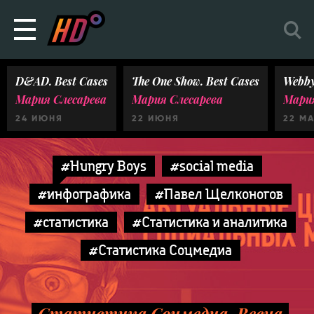
D&AD. Best Cases
The One Show. Best Cases
Webby
Мария Слесарева
Мария Слесарева
Мария
24 ИЮНЯ
22 ИЮНЯ
22 М
#Hungry Boys
#social media
#инфографика
#Павел Щелконогов
#статистика
#Статистика и аналитика
#Статистика Соцмедиа
Статистика Соцмедиа. Весна