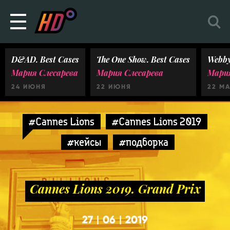
D&AD. Best Cases
The One Show. Best Cases
Webby
Мария Слесарева
Мария Слесарева
Мария
24 ИЮНЯ
22 ИЮНЯ
22 М
#Cannes Lions
#Cannes Lions 2019
#кейсы
#подборка
Cannes Lions 2019. Grand Prix
27
06
2019
|
|