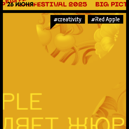
26 ИЮНЯ
#creativity
#Red Apple