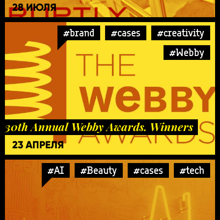
28 ИЮЛЯ
#brand
#cases
#creativity
#Webby
30th Annual Webby Awards. Winners
23 АПРЕЛЯ
#AI
#Beauty
#cases
#tech