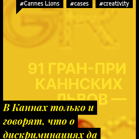
#Cannes Lions
#cases
#creativity
В Каннах только и
говорят, что о
дискриминациях да