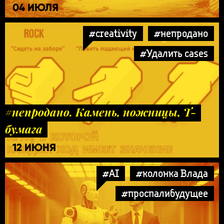
04 ИЮЛЯ
#creativity
#непродано
#Удалить cases
#непродано. Камень, ножницы, Т-
бумага
12 ИЮНЯ
#AI
#колонка Влада
#проспалибудущее