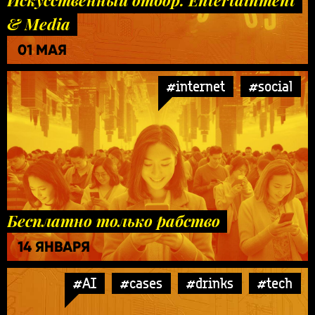
& Media
01 МАЯ
#internet
#social
Бесплатно только рабство
14 ЯНВАРЯ
#AI
#cases
#drinks
#tech