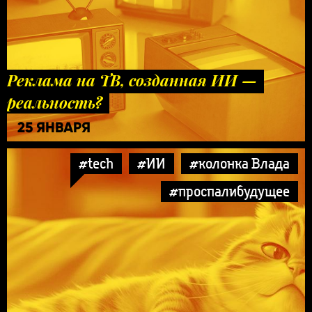
Реклама на ТВ, созданная ИИ —
реальность?
25 ЯНВАРЯ
#tech
#ИИ
#колонка Влада
#проспалибудущее