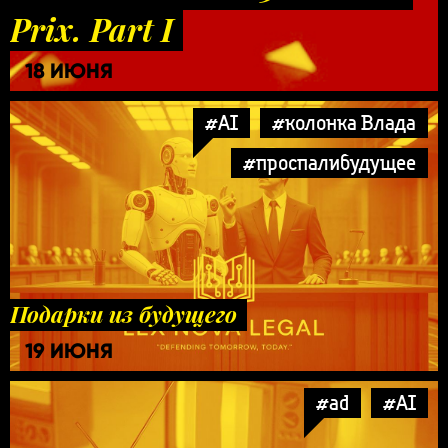
Prix. Part I
18 ИЮНЯ
#AI
#колонка Влада
#проспалибудущее
Подарки из будущего
19 ИЮНЯ
#ad
#AI