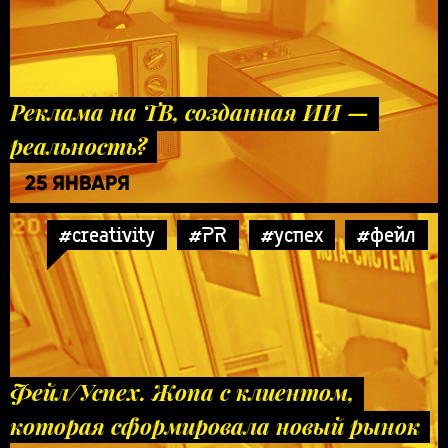
Реклама на ТВ, созданная ИИ —
реальность?
25 ЯНВАРЯ
#creativity
#PR
#успех
#фейл
Фейл/Успех. Жопа с клиентом,
которая сформировала новый рынок