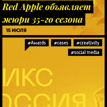
Red Apple объявляет
жюри 35-го сезона
15 ИЮЛЯ
#Awards
#cases
#creativity
#social media