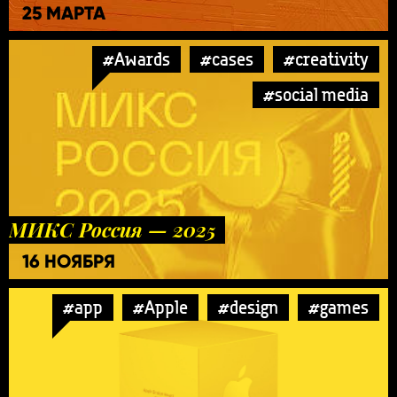
25 МАРТА
#Awards
#cases
#creativity
#social media
МИКС Россия — 2025
16 НОЯБРЯ
#app
#Apple
#design
#games