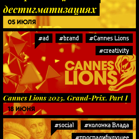
дестигматизациях
05 ИЮЛЯ
#ad
#brand
#Cannes Lions
#creativity
Cannes Lions 2025. Grand-Prix. Part I
18 ИЮНЯ
#social
#колонка Влада
#проспалибудущее