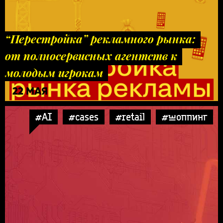
“Перестройка” рекламного рынка:
от полносервисных агентств к
молодым игрокам
22 МАЯ
#AI
#cases
#retail
#шоппинг