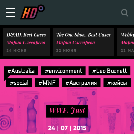
D&AD. Best Cases
The One Show. Best Cases
Webby
Мария Слесарева
Мария Слесарева
Мария
24 ИЮНЯ
22 ИЮНЯ
22 М
#Australia
#environment
#Leo Burnett
#social
#WWF
#Австралия
#кейсы
WWF. Just
24
07
2015
|
|