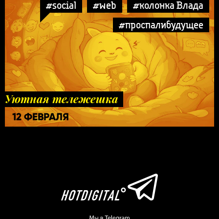
#social
#web
#колонка Влада
#проспалибудущее
Уютная тележешка
12 ФЕВРАЛЯ