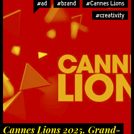
#ad
#brand
#Cannes Lions
#creativity
Cannes Lions 2025. Grand-