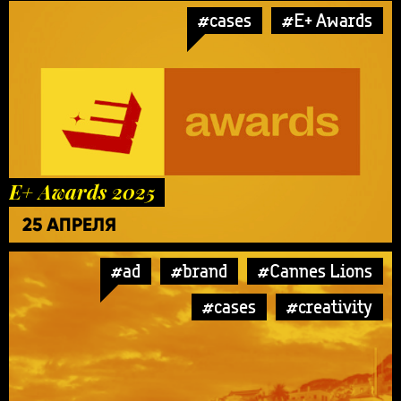
#cases
#E+ Awards
E+ Awards 2025
25 АПРЕЛЯ
#ad
#brand
#Cannes Lions
#cases
#creativity