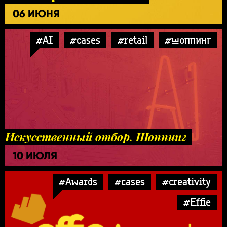
06 ИЮНЯ
#AI
#cases
#retail
#шоппинг
Искусственный отбор. Шоппинг
10 ИЮЛЯ
#Awards
#cases
#creativity
#Effie