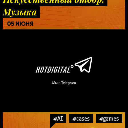
Музыка
05 ИЮНЯ
#AI
#cases
#games