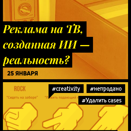
Реклама на ТВ,
созданная ИИ —
реальность?
25 ЯНВАРЯ
#creativity
#непродано
#Удалить cases