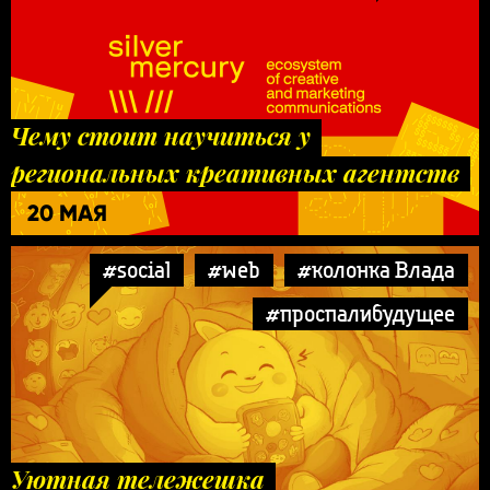
Чему стоит научиться у
региональных креативных агентств
20 МАЯ
#social
#web
#колонка Влада
#проспалибудущее
Уютная тележешка