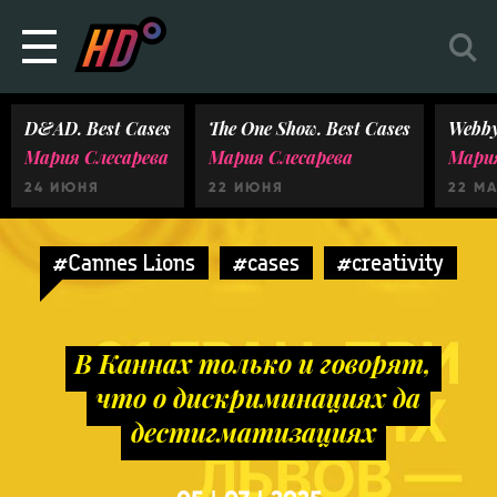
D&AD. Best Cases
The One Show. Best Cases
Webby
Мария Слесарева
Мария Слесарева
Мария
24 ИЮНЯ
22 ИЮНЯ
22 М
#Cannes Lions
#cases
#creativity
В Каннах только и говорят,
что о дискриминациях да
дестигматизациях