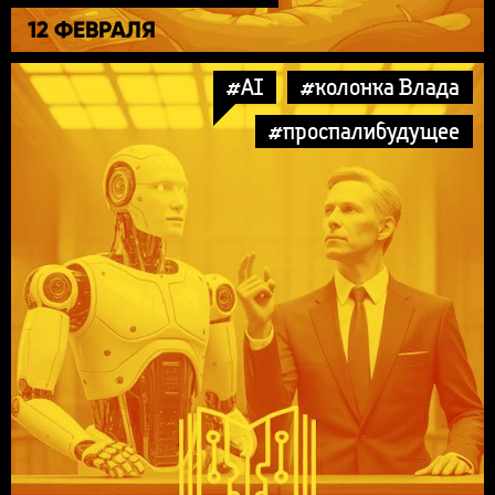
12 ФЕВРАЛЯ
#AI
#колонка Влада
#проспалибудущее