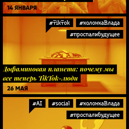
14 ЯНВАРЯ
#TikTok
#колонкаВлада
#проспалибудущее
Дофаминовая планета: почему мы
все теперь TikTok-люди
26 МАЯ
#AI
#social
#колонкаВлада
#проспалибудущее