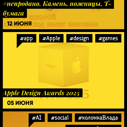
#непродано. Камень, ножницы, Т-
бумага
12 ИЮНЯ
#app
#Apple
#design
#games
Apple Design Awards 2025
05 ИЮНЯ
#AI
#social
#колонкаВлада