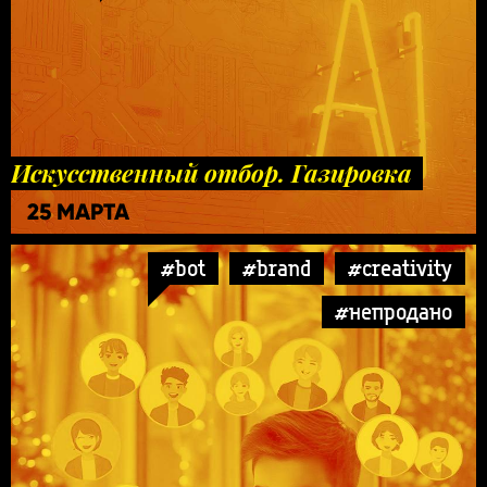
Искусственный отбор. Газировка
25 МАРТА
#bot
#brand
#creativity
#непродано