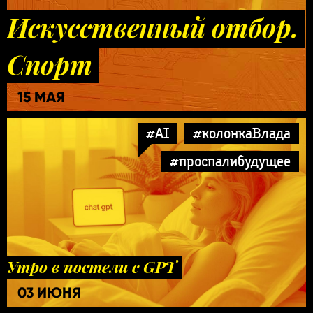
Искусственный отбор.
Спорт
15 МАЯ
#AI
#колонкаВлада
#проспалибудущее
Утро в постели с GPT
03 ИЮНЯ