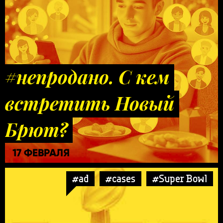
#непродано. С кем
встретить Новый
Брют?
17 ФЕВРАЛЯ
#ad
#cases
#Super Bowl