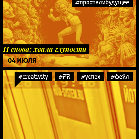
#проспалибудущее
И снова: хвала глупости
04 ИЮЛЯ
#creativity
#PR
#успех
#фейл