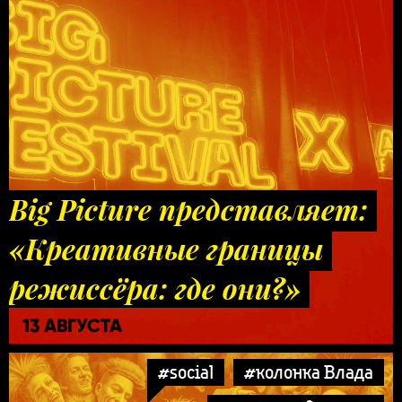
Big Picture представляет:
«Креативные границы
режиссёра: где они?»
13 АВГУСТА
#social
#колонка Влада