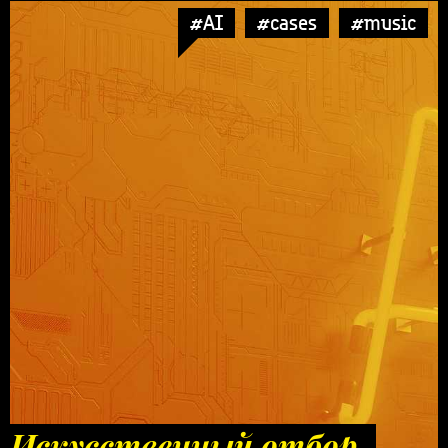
#AI
#cases
#music
Искусственный отбор.