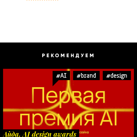
РЕКОМЕНДУЕМ
#AI
#brand
#design
Айда. AI design awards