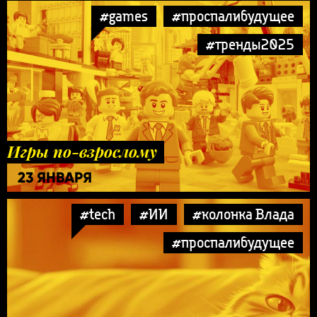
#games
#проспалибудущее
#тренды2025
Игры по-взрослому
23 ЯНВАРЯ
#tech
#ИИ
#колонка Влада
#проспалибудущее