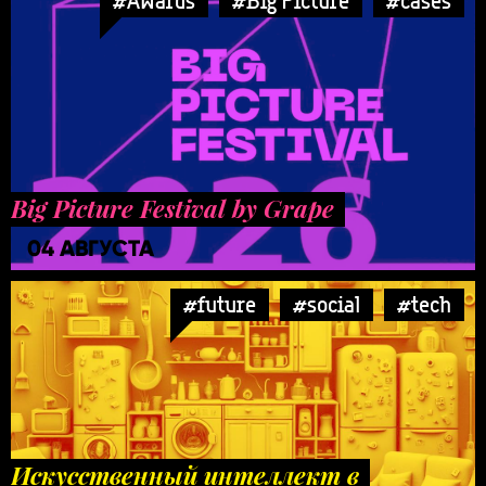
#Awards
#Big Picture
#cases
Big Picture Festival by Grape
04 АВГУСТА
#future
#social
#tech
Искусственный интеллект в