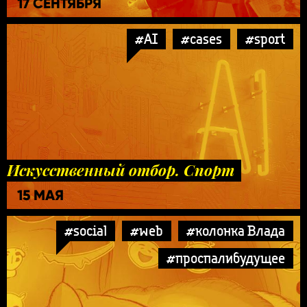
17 СЕНТЯБРЯ
#AI
#cases
#sport
Искусственный отбор. Спорт
15 МАЯ
#social
#web
#колонка Влада
#проспалибудущее