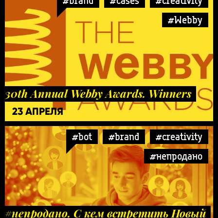
#brand
#cases
#creativity
#Webby
30th Annual Webby Awards. Winners
23 АПРЕЛЯ
#bot
#brand
#creativity
#непродано
#непродано. С кем встретить Новый