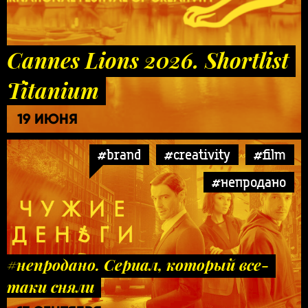
Cannes Lions 2026. Shortlist
Titanium
19 ИЮНЯ
#brand
#creativity
#film
#непродано
#непродано. Сериал, который все-
таки сняли