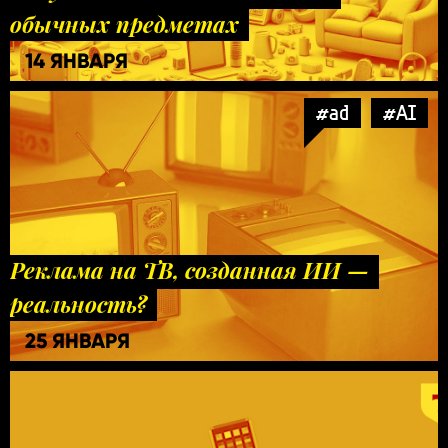
обычных предметах
14 ЯНВАРЯ
#ad
#AI
Реклама на ТВ, созданная ИИ —
реальность?
25 ЯНВАРЯ