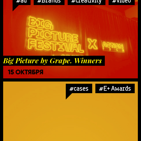
#ad
#Brands
#creativity
#video
Big Picture by Grape. Winners
15 ОКТЯБРЯ
#cases
#E+ Awards