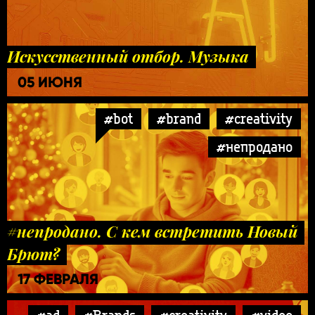
Искусственный отбор. Музыка
05 ИЮНЯ
#bot
#brand
#creativity
#непродано
#непродано. С кем встретить Новый
Брют?
17 ФЕВРАЛЯ