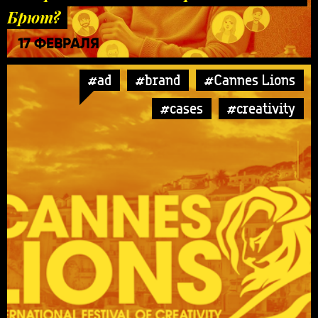
Брют?
17 ФЕВРАЛЯ
#ad
#brand
#Cannes Lions
#cases
#creativity