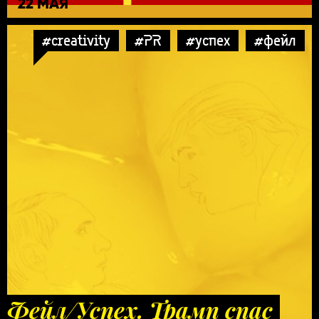
22 МАЯ
#creativity
#PR
#успех
#фейл
Фейл/Успех. Трамп спас