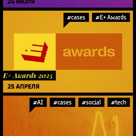
24 ИЮЛЯ
#cases
#E+ Awards
E+ Awards 2025
25 АПРЕЛЯ
#AI
#cases
#social
#tech