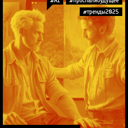
#AI
#проспалибудущее
#тренды2025