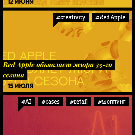
12 ИЮНЯ
#creativity
#Red Apple
Red Apple объявляет жюри 35-го
сезона
15 ИЮЛЯ
#AI
#cases
#retail
#шоппинг