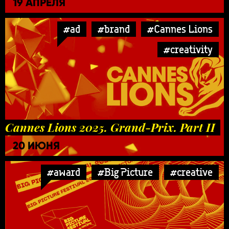
19 АПРЕЛЯ
#ad
#brand
#Cannes Lions
#creativity
Cannes Lions 2025. Grand-Prix. Part II
20 ИЮНЯ
#award
#Big Picture
#creative