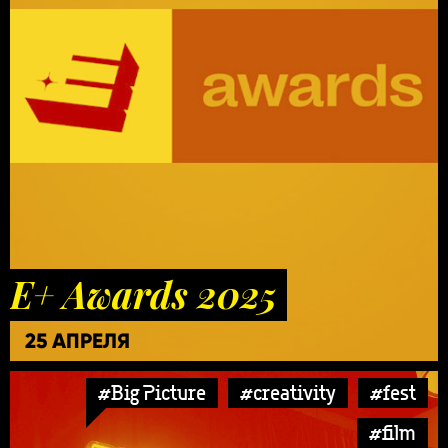
E+ Awards 2025
25 АПРЕЛЯ
#Big Picture
#creativity
#fest
#film