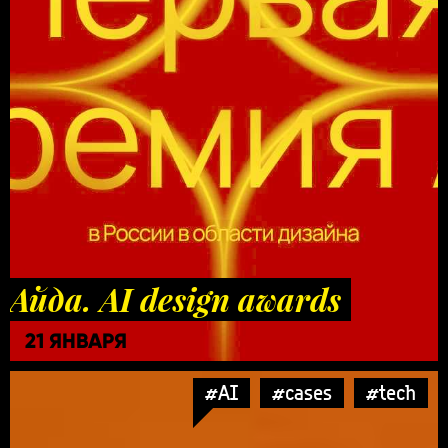
Айда. AI design awards
21 ЯНВАРЯ
#AI
#cases
#tech