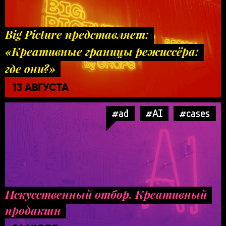
Big Picture представляет:
«Креативные границы режиссёра:
где они?»
13 АВГУСТА
#ad
#AI
#cases
Искусственный отбор. Креативный
продакшн