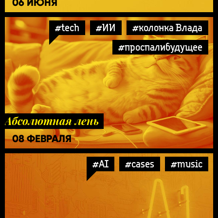
06 ИЮНЯ
#tech
#ИИ
#колонка Влада
#проспалибудущее
Абсолютная лень
08 ФЕВРАЛЯ
#AI
#cases
#music