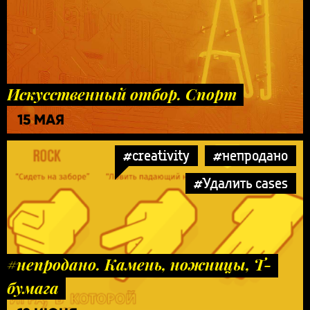
Искусственный отбор. Спорт
15 МАЯ
#creativity
#непродано
#Удалить cases
#непродано. Камень, ножницы, Т-
бумага