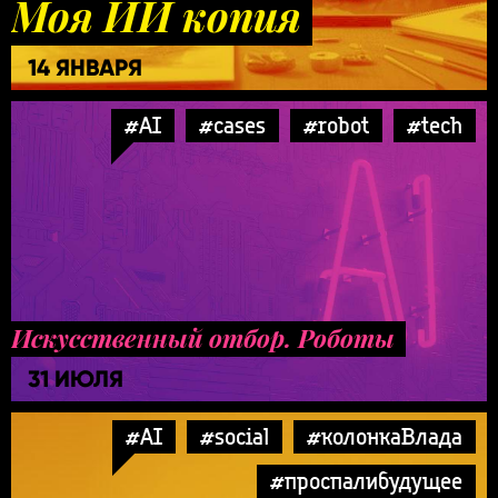
Моя ИИ копия
14 ЯНВАРЯ
#AI
#cases
#robot
#tech
Искусственный отбор. Роботы
31 ИЮЛЯ
#AI
#social
#колонкаВлада
#проспалибудущее