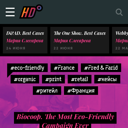
D&AD. Best Cases
The One Show. Best Cases
Webby
Мария Слесарева
Мария Слесарева
Мария
24 ИЮНЯ
22 ИЮНЯ
22 М
#eco-friendly
#France
#Fred & Farid
#organic
#print
#retail
#кейсы
#ритейл
#Франция
Biocoop. The Most Eco-Friendly
Campaign Ever