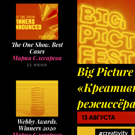
The One Show. Best
Cases
Мария Слесарева
22 ИЮНЯ
Big Pictur
«Креатив
режиссёра:
13 АВГУСТА
Webby Awards.
Winners 2020
#creativity
Мария Слесарева