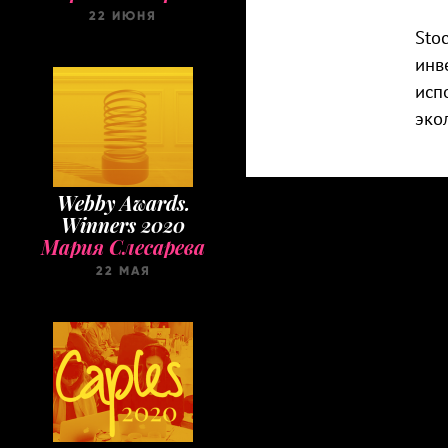
22 ИЮНЯ
Sto
инв
исп
эко
Webby Awards.
Winners 2020
Мария Слесарева
22 МАЯ