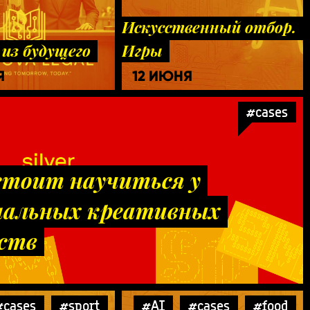
Искусственный отбор.
из будущего
Игры
Я
12 ИЮНЯ
#cases
стоит научиться у
нальных креативных
ств
#cases
#sport
#AI
#cases
#food