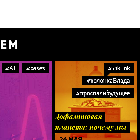
УЕМ
#AI
#cases
#TikTok
#колонкаВлада
#проспалибудущее
Дофаминовая
планета: почему мы
все теперь TikTok-
26 МАЯ