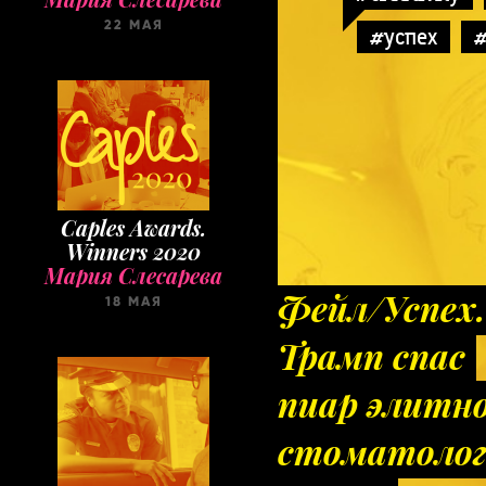
22 МАЯ
#успех
Caples Awards.
Winners 2020
Мария Слесарева
Фейл/Успех.
18 МАЯ
Трамп спас
пиар элитн
стоматоло