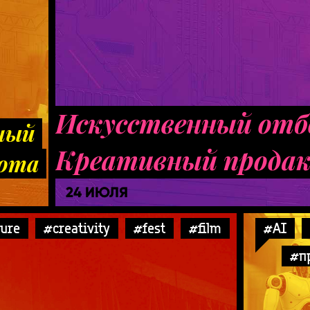
Искусственный отб
ный
Креативный прода
сота
24 ИЮЛЯ
ture
#creativity
#fest
#film
#AI
#п