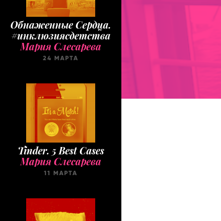
Обнаженные Cердца.
#инклюзиясдетства
Мария Слесарева
24 МАРТА
Tinder. 5 Best Cases
Мария Слесарева
11 МАРТА