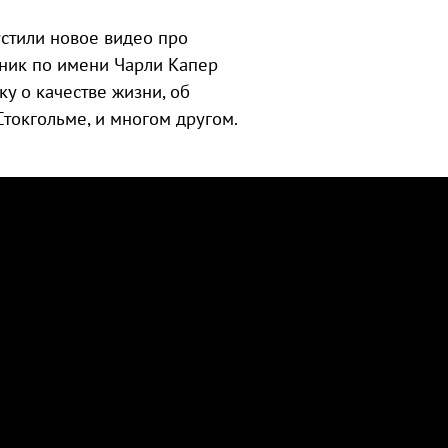
устили новое видео про
бник по имени Чарли Капер
ку о качестве жизни, об
Стокгольме, и многом другом.