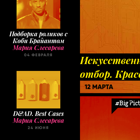
Подборка роликов с
Коби Брайантом
Мария Слесарева
04 ФЕВРАЛЯ
Искусствен
отбор. Кра
12 МАРТА
#Big Pic
D&AD. Best Cases
Мария Слесарева
24 ИЮНЯ