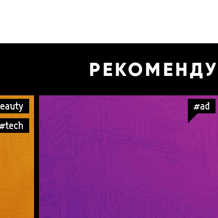
РЕКОМЕНД
eauty
#ad
#tech