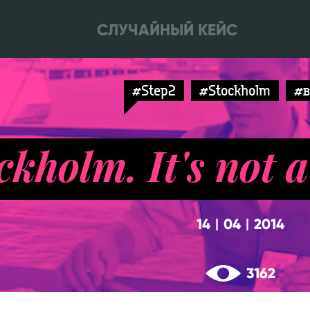
СЛУЧАЙНЫЙ КЕЙС
#Step2
#Stockholm
#в
ckholm. It's not 
14
04
2014
|
|
3162