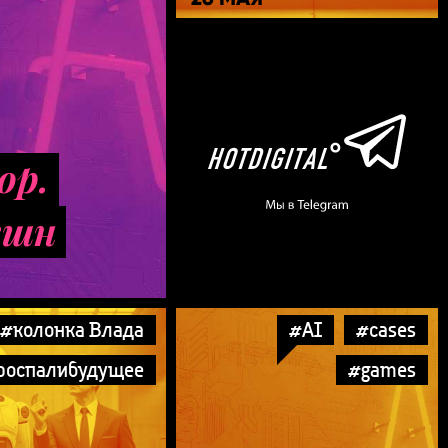
люди
ор.
кшн
#колонка Влада
#AI
#cases
роспалибудущее
#games