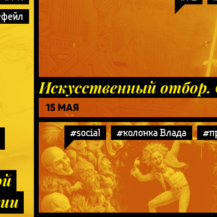
#фейл
Искусственный отбор.
15 МАЯ
#social
#колонка Влада
#п
ой
гии