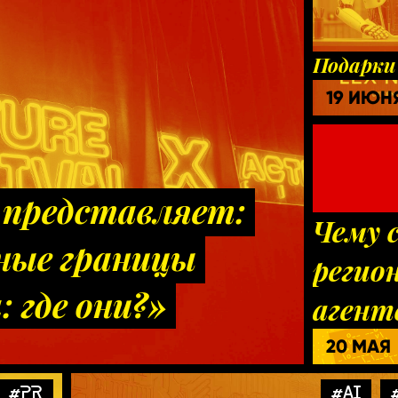
Подарки 
19 ИЮН
e представляет:
Чему 
ные границы
регио
 где они?»
агент
20 МАЯ
#PR
#AI