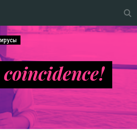
ирусы
a coincidence!