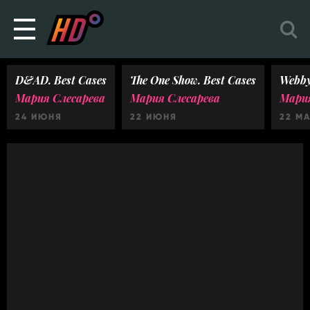
D&AD. Best Cases
The One Show. Best Cases
Webby
Мария Слесарева
Мария Слесарева
Мария
24 ИЮНЯ
22 ИЮНЯ
22 М