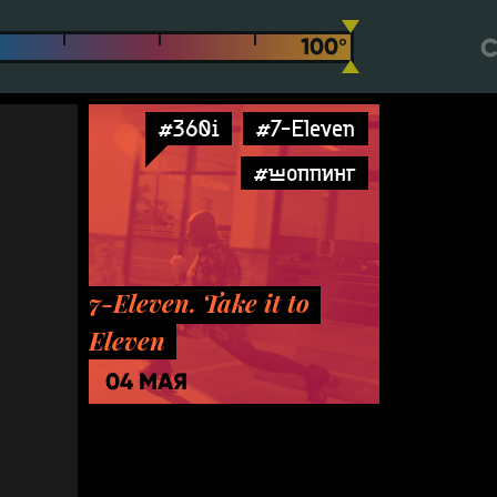
С
#360i
#7-Eleven
#шоппинг
7-Eleven. Take it to
Eleven
04 МАЯ