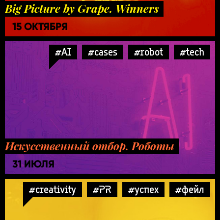
Big Picture by Grape. Winners
15 ОКТЯБРЯ
#AI
#cases
#robot
#tech
Искусственный отбор. Роботы
31 ИЮЛЯ
#creativity
#PR
#успех
#фейл