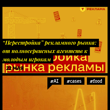
“Перестройка” рекламного рынка:
от полносервисных агентств к
молодым игрокам
22 МАЯ
#AI
#cases
#food