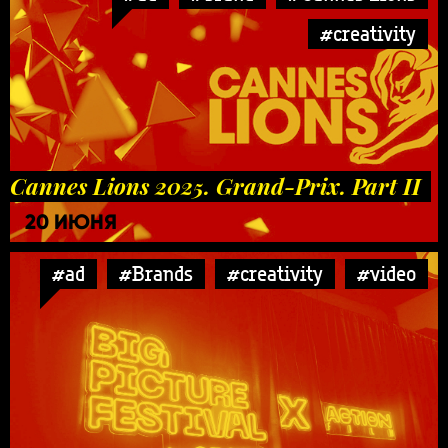
#creativity
Cannes Lions 2025. Grand-Prix. Part II
20 ИЮНЯ
#ad
#Brands
#creativity
#video