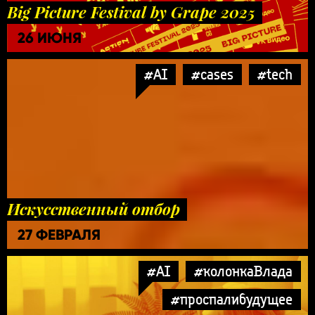
Big Picture Festival by Grape 2025
26 ИЮНЯ
#AI
#cases
#tech
Искусственный отбор
27 ФЕВРАЛЯ
#AI
#колонкаВлада
#проспалибудущее