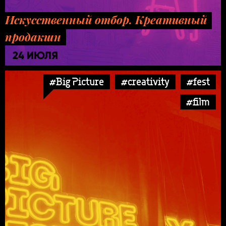
Искусственный отбор. Креативный
продакшн
24 ИЮЛЯ
#Big Picture
#creativity
#fest
#film