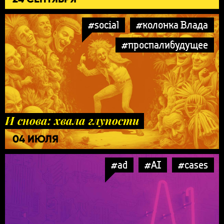
#social
#колонка Влада
#проспалибудущее
И снова: хвала глупости
04 ИЮЛЯ
#ad
#AI
#cases