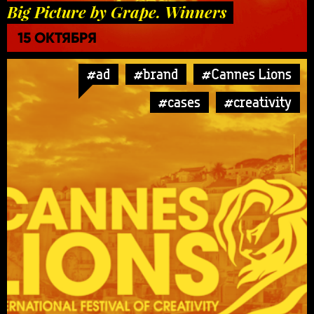
Big Picture by Grape. Winners
15 ОКТЯБРЯ
#ad
#brand
#Cannes Lions
#cases
#creativity