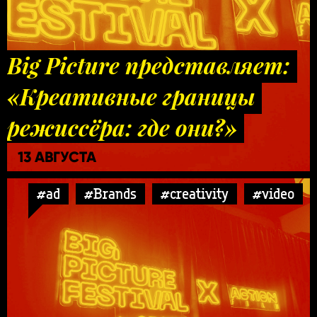
Big Picture представляет:
«Креативные границы
режиссёра: где они?»
13 АВГУСТА
#ad
#Brands
#creativity
#video