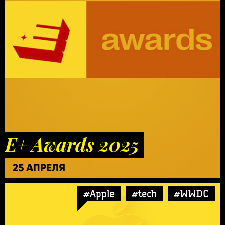
E+ Awards 2025
25 АПРЕЛЯ
#Apple
#tech
#WWDC