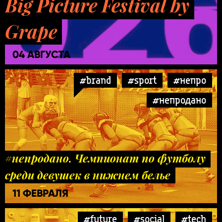
Big Picture Festival by
Grape
04 АВГУСТА
#brand
#sport
#непро
#непродано
#непродано. Чемпионат по футболу
среди девушек в нижнем белье
11 ФЕВРАЛЯ
#future
#social
#tech