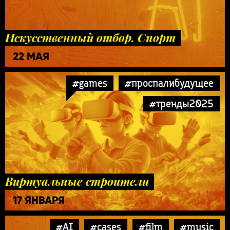
Искусственный отбор. Спорт
22 МАЯ
#games
#проспалибудущее
#тренды2025
Виртуальные строители
17 ЯНВАРЯ
#AI
#cases
#film
#music