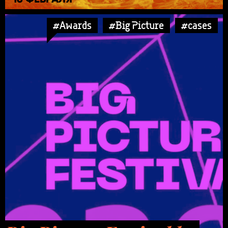
#Awards
#Big Picture
#cases