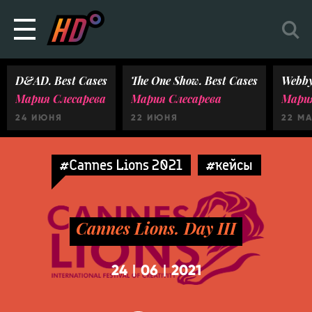
D&AD. Best Cases
The One Show. Best Cases
Webby
Мария Слесарева
Мария Слесарева
Мария
24 ИЮНЯ
22 ИЮНЯ
22 М
#Cannes Lions 2021
#кейсы
Cannes Lions. Day III
24
06
2021
|
|