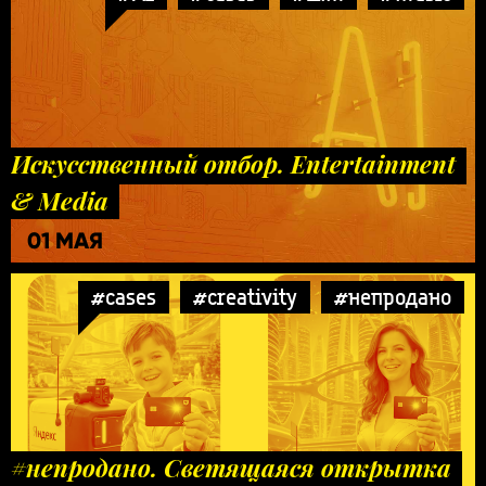
Искусственный отбор. Entertainment
& Media
01 МАЯ
#cases
#creativity
#непродано
#непродано. Светящаяся открытка