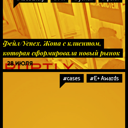
Фейл/Успех. Жопа с клиентом,
которая сформировала новый рынок
28 ИЮЛЯ
#cases
#E+ Awards