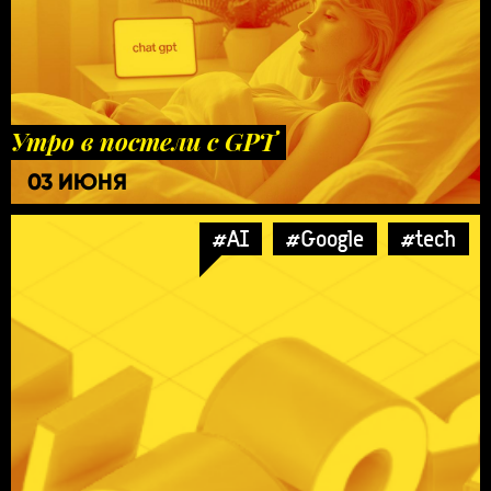
Утро в постели с GPT
03 ИЮНЯ
#AI
#Google
#tech