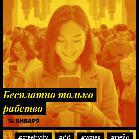
Бесплатно только
рабство
14 ЯНВАРЯ
#creativity
#PR
#успех
#фейл