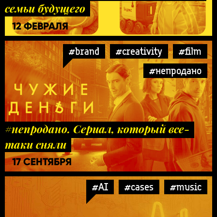
семьи будущего
12 ФЕВРАЛЯ
#brand
#creativity
#film
#непродано
#непродано. Сериал, который все-
таки сняли
17 СЕНТЯБРЯ
#AI
#cases
#music