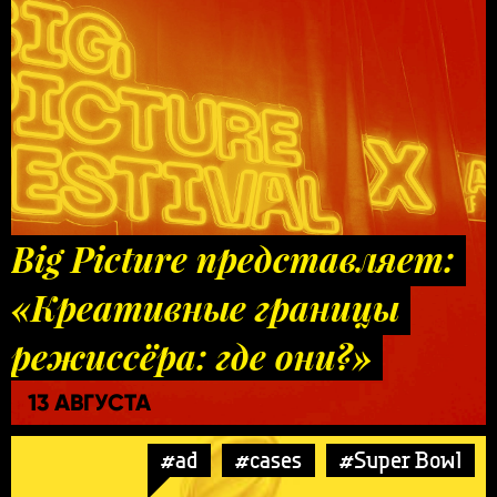
Big Picture представляет:
«Креативные границы
режиссёра: где они?»
13 АВГУСТА
#ad
#cases
#Super Bowl