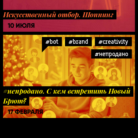
Искусственный отбор. Шоппинг
10 ИЮЛЯ
#bot
#brand
#creativity
#непродано
#непродано. С кем встретить Новый
Брют?
17 ФЕВРАЛЯ