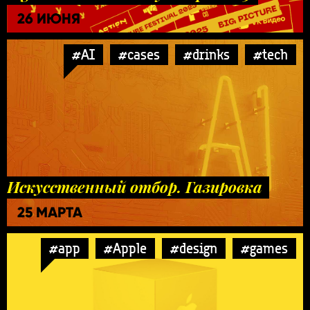
26 ИЮНЯ
#AI
#cases
#drinks
#tech
Искусственный отбор. Газировка
25 МАРТА
#app
#Apple
#design
#games