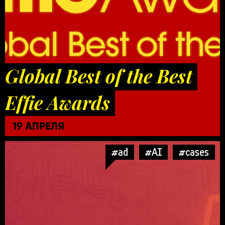
Global Best of the Best
Effie Awards
19 АПРЕЛЯ
#ad
#AI
#cases