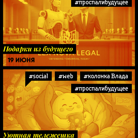
#проспалибудущее
Подарки из будущего
19 ИЮНЯ
#social
#web
#колонка Влада
#проспалибудущее
Уютная тележешка