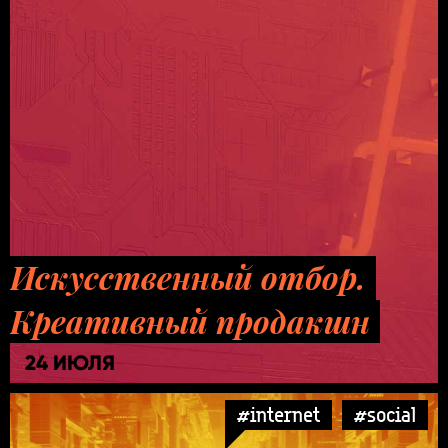
Искусственный отбор.
Креативный продакшн
24 ИЮЛЯ
#internet
#social