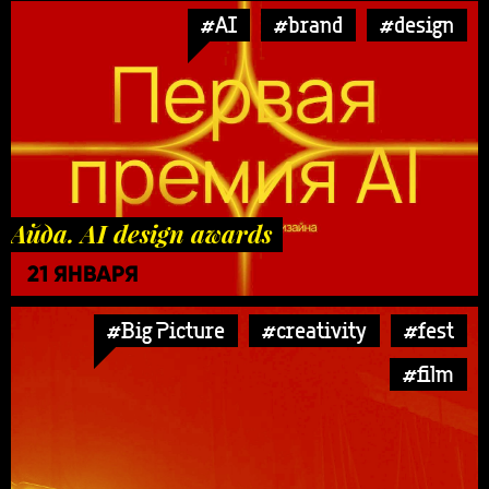
#AI
#brand
#design
Айда. AI design awards
21 ЯНВАРЯ
#Big Picture
#creativity
#fest
#film