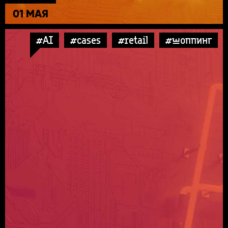
01 МАЯ
#AI
#cases
#retail
#шоппинг