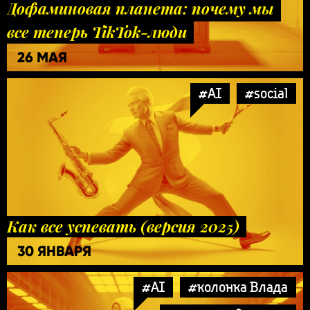
Дофаминовая планета: почему мы
все теперь TikTok-люди
26 МАЯ
#AI
#social
Как все успевать (версия 2025)
30 ЯНВАРЯ
#AI
#колонка Влада