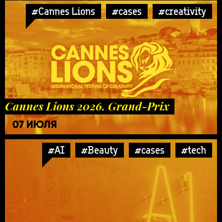
#Cannes Lions
#cases
#creativity
Cannes Lions 2026. Grand-Prix
07 ИЮЛЯ
#AI
#Beauty
#cases
#tech