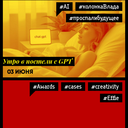
#AI
#колонкаВлада
#проспалибудущее
Утро в постели с GPT
03 ИЮНЯ
#Awards
#cases
#creativity
#Effie