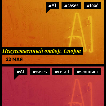
#AI
#cases
#food
Искусственный отбор. Спорт
22 МАЯ
#AI
#cases
#retail
#шоппинг