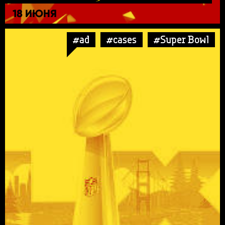
18 ИЮНЯ
#ad
#cases
#Super Bowl