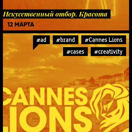
Искусственный отбор. Красота
12 МАРТА
#ad
#brand
#Cannes Lions
#cases
#creativity