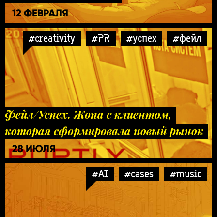
12 ФЕВРАЛЯ
#creativity
#PR
#успех
#фейл
Фейл/Успех. Жопа с клиентом,
которая сформировала новый рынок
28 ИЮЛЯ
#AI
#cases
#music