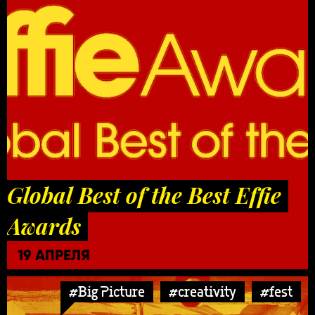
Global Best of the Best Effie
Awards
19 АПРЕЛЯ
#Big Picture
#creativity
#fest