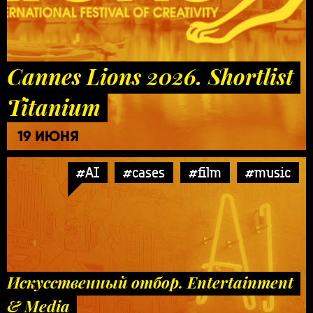
Cannes Lions 2026. Shortlist
Titanium
19 ИЮНЯ
#AI
#cases
#film
#music
Искусственный отбор. Entertainment
& Media