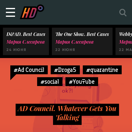
D&AD. Best Cases
The One Show. Best Cases
Webby
Мария Слесарева
Мария Слесарева
Мария
24 ИЮНЯ
22 ИЮНЯ
22 М
#Ad Council
#Droga5
#quarantine
#social
#YouTube
AD Council. Whatever Gets You
Talking