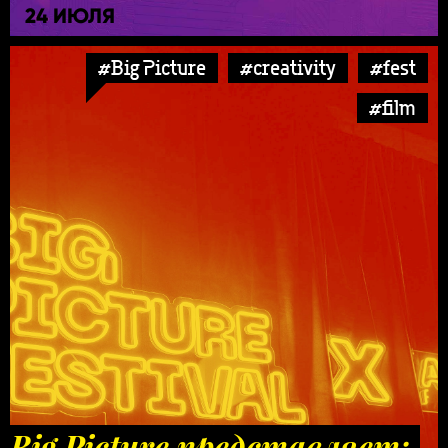
24 ИЮЛЯ
#Big Picture
#creativity
#fest
#film
Big Picture представляет: