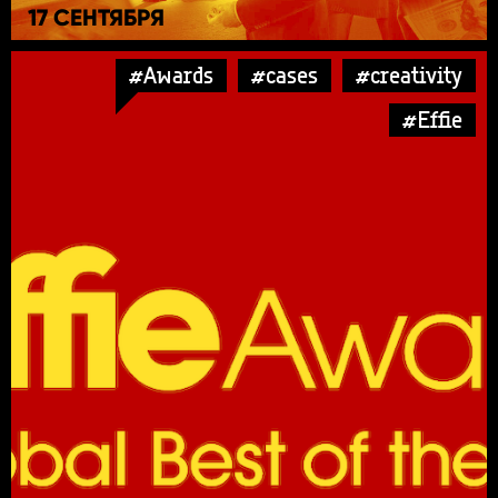
17 СЕНТЯБРЯ
#Awards
#cases
#creativity
#Effie