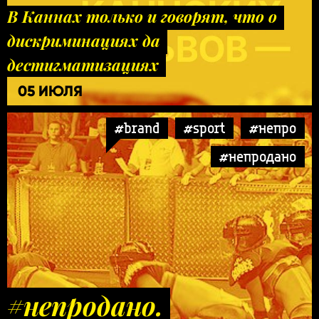
В Каннах только и говорят, что о
дискриминациях да
дестигматизациях
05 ИЮЛЯ
#brand
#sport
#непро
#непродано
#непродано.