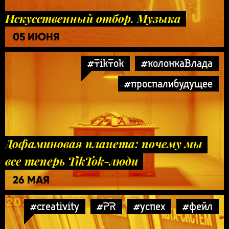
Искусственный отбор. Музыка
05 ИЮНЯ
#TikTok
#колонкаВлада
#проспалибудущее
Дофаминовая планета: почему мы
все теперь TikTok-люди
26 МАЯ
#creativity
#PR
#успех
#фейл