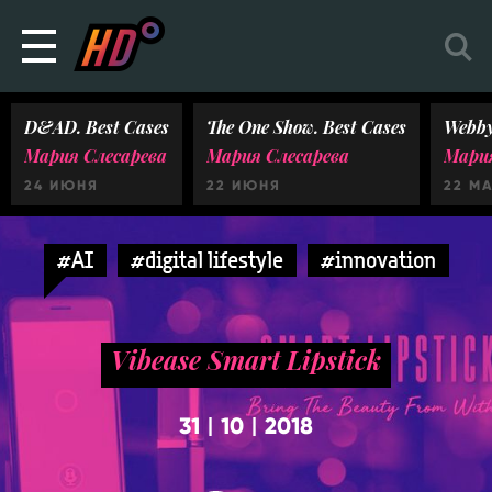
D&AD. Best Cases
The One Show. Best Cases
Webby
Мария Слесарева
Мария Слесарева
Мария
24 ИЮНЯ
22 ИЮНЯ
22 М
#AI
#digital lifestyle
#innovation
Vibease Smart Lipstick
31
10
2018
|
|