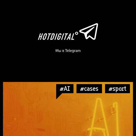
#AI
#cases
#sport