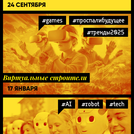
24 СЕНТЯБРЯ
#games
#проспалибудущее
#тренды2025
Виртуальные строители
17 ЯНВАРЯ
#AI
#robot
#tech