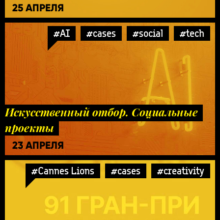
25 АПРЕЛЯ
#AI
#cases
#social
#tech
Искусственный отбор. Социальные
проекты
23 АПРЕЛЯ
#Cannes Lions
#cases
#creativity