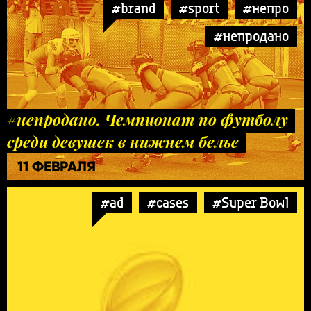
#brand
#sport
#непро
#непродано
#непродано. Чемпионат по футболу
среди девушек в нижнем белье
11 ФЕВРАЛЯ
#ad
#cases
#Super Bowl