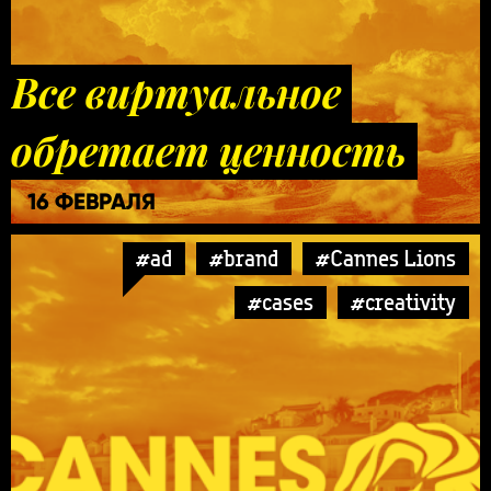
Все виртуальное
обретает ценность
16 ФЕВРАЛЯ
#ad
#brand
#Cannes Lions
#cases
#creativity