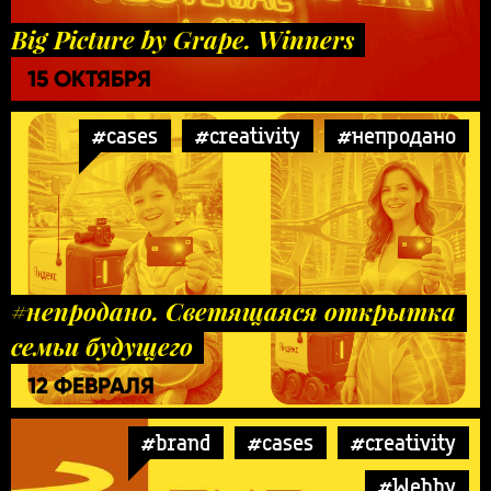
Big Picture by Grape. Winners
15 ОКТЯБРЯ
#cases
#creativity
#непродано
#непродано. Светящаяся открытка
семьи будущего
12 ФЕВРАЛЯ
#brand
#cases
#creativity
#Webby