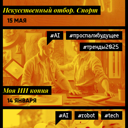
Искусственный отбор. Спорт
15 МАЯ
#AI
#проспалибудущее
#тренды2025
Моя ИИ копия
14 ЯНВАРЯ
#AI
#robot
#tech