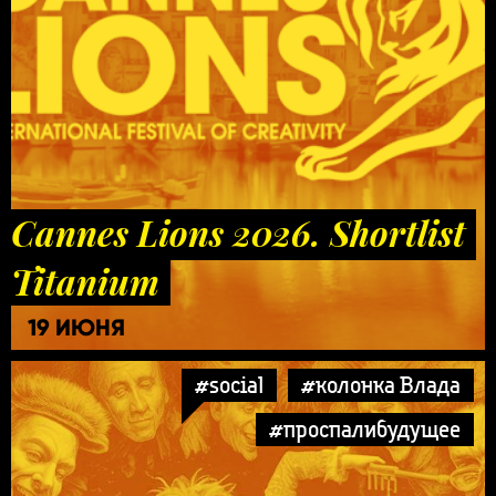
Cannes Lions 2026. Shortlist
Titanium
19 ИЮНЯ
#social
#колонка Влада
#проспалибудущее