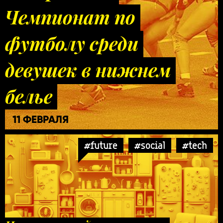
Чемпионат по
футболу среди
девушек в нижнем
белье
11 ФЕВРАЛЯ
#future
#social
#tech