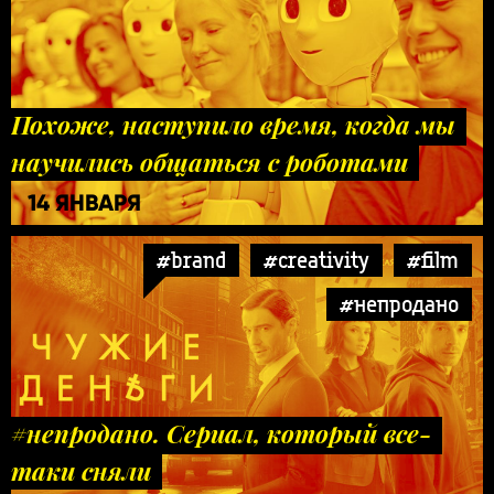
Похоже, наступило время, когда мы
научились общаться с роботами
14 ЯНВАРЯ
#brand
#creativity
#film
#непродано
#непродано. Сериал, который все-
таки сняли