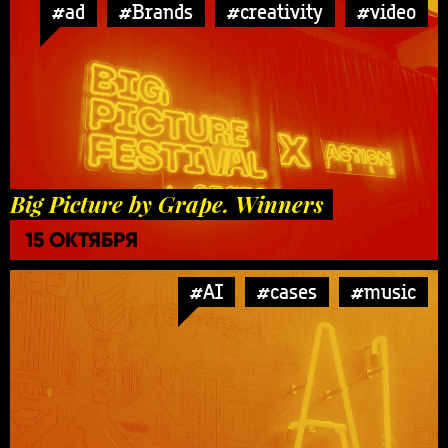
#ad
#Brands
#creativity
#video
Big Picture by Grape. Winners
15 ОКТЯБРЯ
#AI
#cases
#music