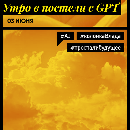
Утро в постели с GPT
03 ИЮНЯ
#AI
#колонкаВлада
#проспалибудущее