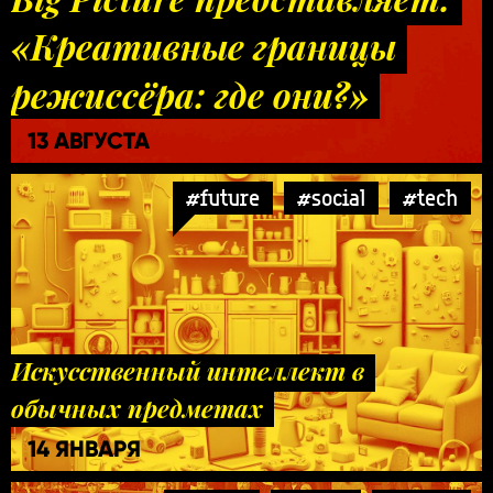
«Креативные границы
режиссёра: где они?»
13 АВГУСТА
#future
#social
#tech
Искусственный интеллект в
обычных предметах
14 ЯНВАРЯ