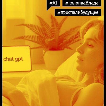
#AI
#колонкаВлада
#проспалибудущее