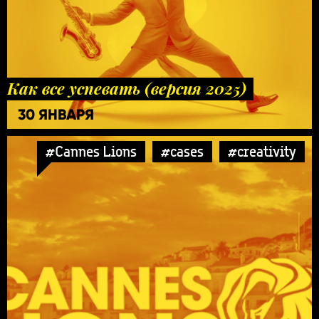
Как все успевать (версия 2025)
30 ЯНВАРЯ
#Cannes Lions
#cases
#creativity