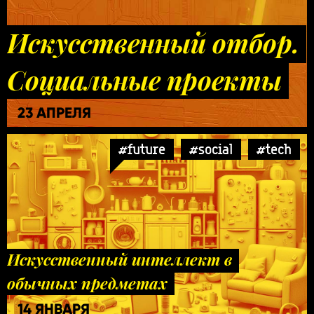
Искусственный отбор.
Социальные проекты
23 АПРЕЛЯ
#future
#social
#tech
Искусственный интеллект в
обычных предметах
14 ЯНВАРЯ