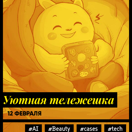
Уютная тележешка
12 ФЕВРАЛЯ
#AI
#Beauty
#cases
#tech