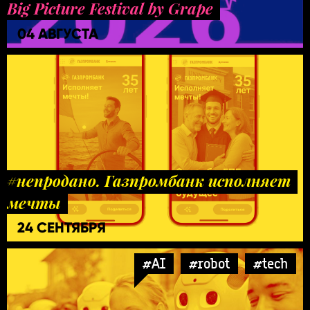
Big Picture Festival by Grape
04 АВГУСТА
#непродано. Газпромбанк исполняет
мечты
24 СЕНТЯБРЯ
#AI
#robot
#tech