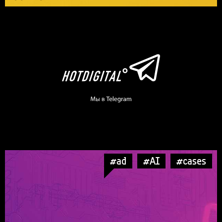
#ad
#AI
#cases