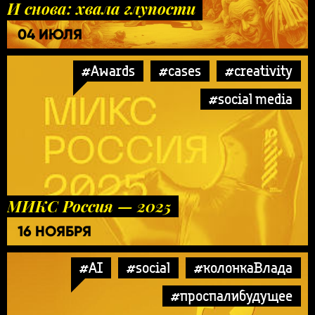
И снова: хвала глупости
04 ИЮЛЯ
#Awards
#cases
#creativity
#social media
МИКС Россия — 2025
16 НОЯБРЯ
#AI
#social
#колонкаВлада
#проспалибудущее