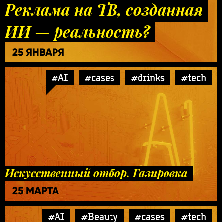
Реклама на ТВ, созданная
ИИ — реальность?
25 ЯНВАРЯ
#AI
#cases
#drinks
#tech
Искусственный отбор. Газировка
25 МАРТА
#AI
#Beauty
#cases
#tech