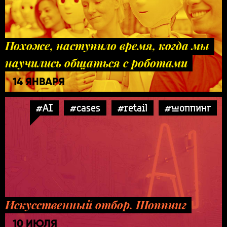
Похоже, наступило время, когда мы
научились общаться с роботами
14 ЯНВАРЯ
#AI
#cases
#retail
#шоппинг
Искусственный отбор. Шоппинг
10 ИЮЛЯ