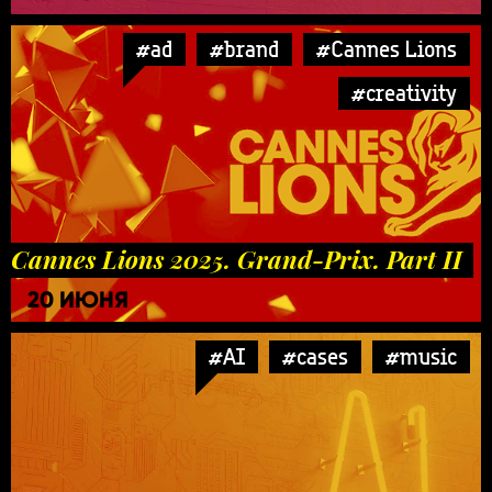
#ad
#brand
#Cannes Lions
#creativity
Cannes Lions 2025. Grand-Prix. Part II
20 ИЮНЯ
#AI
#cases
#music