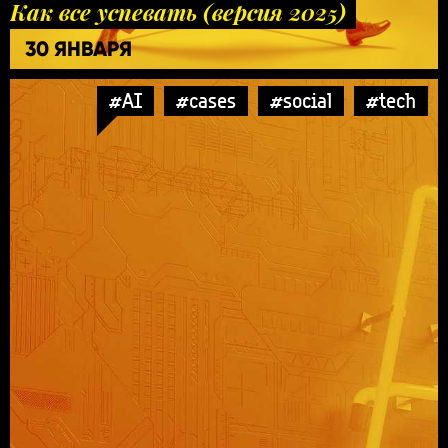
Как все успевать (версия 2025)
30 ЯНВАРЯ
#AI
#cases
#social
#tech