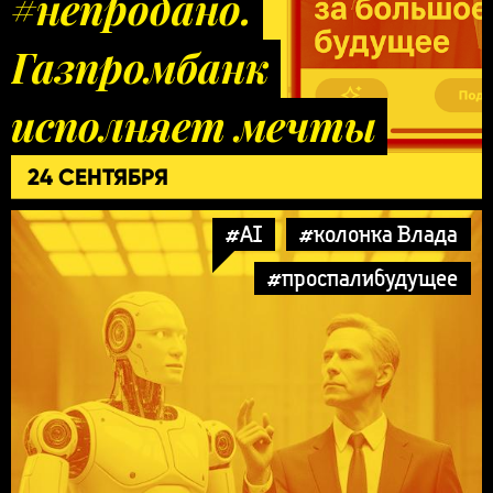
#непродано.
Газпромбанк
исполняет мечты
24 СЕНТЯБРЯ
#AI
#колонка Влада
#проспалибудущее