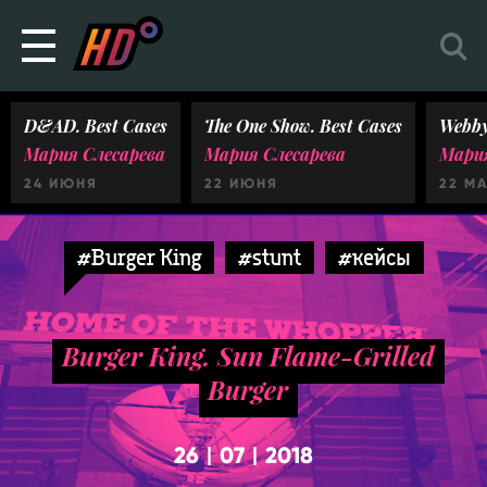
D&AD. Best Cases
The One Show. Best Cases
Webby
Мария Слесарева
Мария Слесарева
Мария
24 ИЮНЯ
22 ИЮНЯ
22 М
#Burger King
#stunt
#кейсы
Burger King. Sun Flame-Grilled
Burger
26
07
2018
|
|