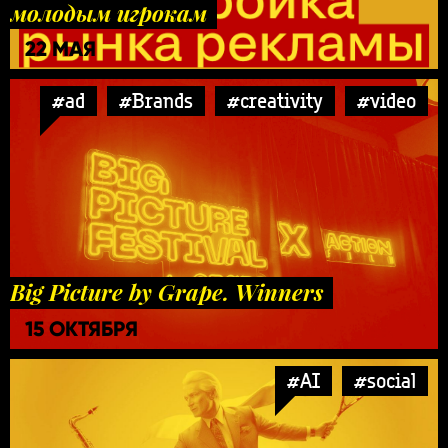
молодым игрокам
22 МАЯ
#ad
#Brands
#creativity
#video
Big Picture by Grape. Winners
15 ОКТЯБРЯ
#AI
#social