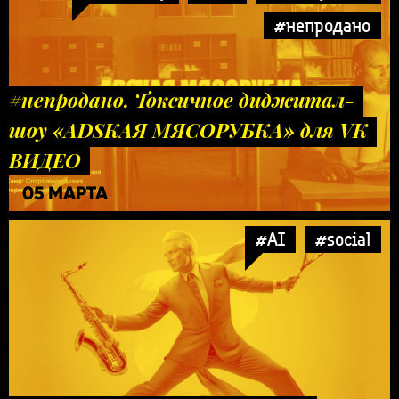
#непродано
#непродано. Токсичное диджитал-
шоу «ADSКАЯ МЯСОРУБКА» для VK
ВИДЕО
05 МАРТА
#AI
#social