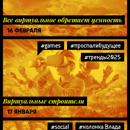
Все виртуальное обретает ценность
16 ФЕВРАЛЯ
#games
#проспалибудущее
#тренды2025
Виртуальные строители
17 ЯНВАРЯ
#social
#колонка Влада