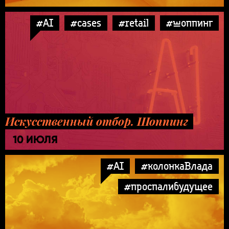
#AI
#cases
#retail
#шоппинг
Искусственный отбор. Шоппинг
10 ИЮЛЯ
#AI
#колонкаВлада
#проспалибудущее