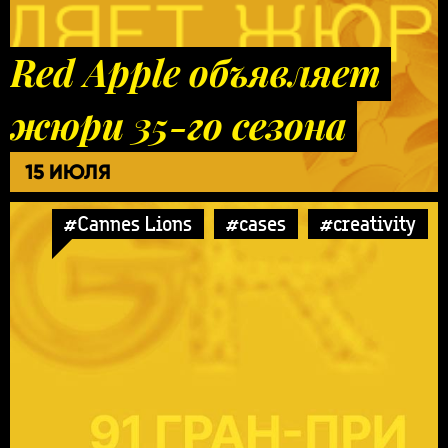
Red Apple объявляет
жюри 35-го сезона
15 ИЮЛЯ
#Cannes Lions
#cases
#creativity