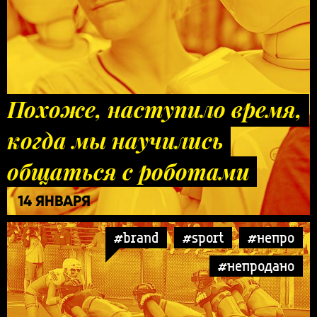
Похоже, наступило время,
когда мы научились
общаться с роботами
14 ЯНВАРЯ
#brand
#sport
#непро
#непродано