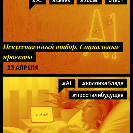
Искусственный отбор. Социальные
проекты
23 АПРЕЛЯ
#AI
#колонкаВлада
#проспалибудущее