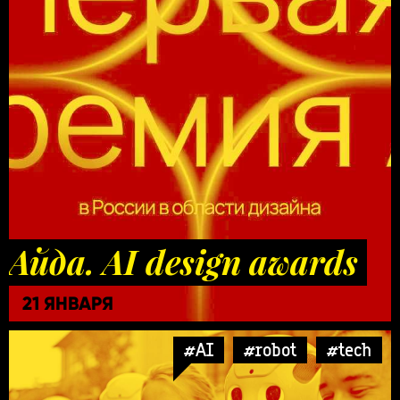
Айда. AI design awards
21 ЯНВАРЯ
#AI
#robot
#tech