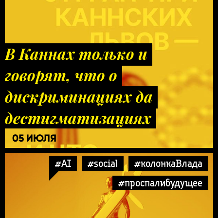
В Каннах только и
говорят, что о
дискриминациях да
дестигматизациях
05 ИЮЛЯ
#AI
#social
#колонкаВлада
#проспалибудущее