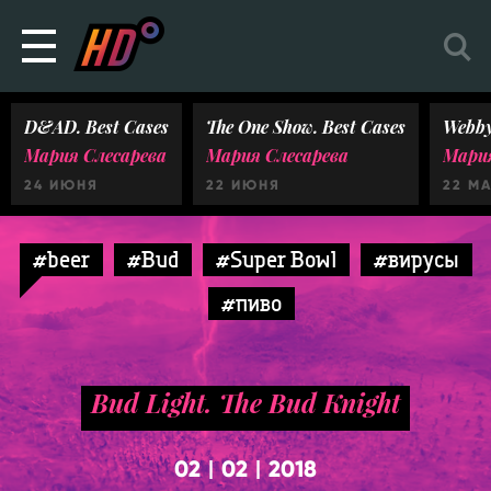
D&AD. Best Cases
The One Show. Best Cases
Webby
Мария Слесарева
Мария Слесарева
Мария
24 ИЮНЯ
22 ИЮНЯ
22 М
#beer
#Bud
#Super Bowl
#вирусы
#пиво
Bud Light. The Bud Knight
02
02
2018
|
|