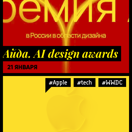
Айда. AI design awards
21 ЯНВАРЯ
#Apple
#tech
#WWDC