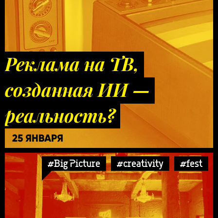
Реклама на ТВ,
созданная ИИ —
реальность?
25 ЯНВАРЯ
#Big Picture
#creativity
#fest