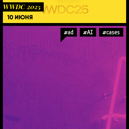
WWDC 2025
10 ИЮНЯ
#ad
#AI
#cases