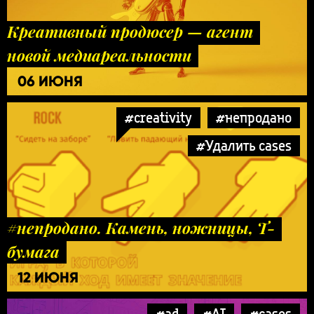
Креативный продюсер — агент
новой медиареальности
06 ИЮНЯ
#creativity
#непродано
#Удалить cases
#непродано. Камень, ножницы, Т-
бумага
12 ИЮНЯ
#ad
#AI
#cases