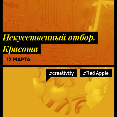
Искусственный отбор.
Красота
12 МАРТА
#creativity
#Red Apple