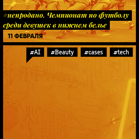
#непродано. Чемпионат по футболу
среди девушек в нижнем белье
11 ФЕВРАЛЯ
#AI
#Beauty
#cases
#tech