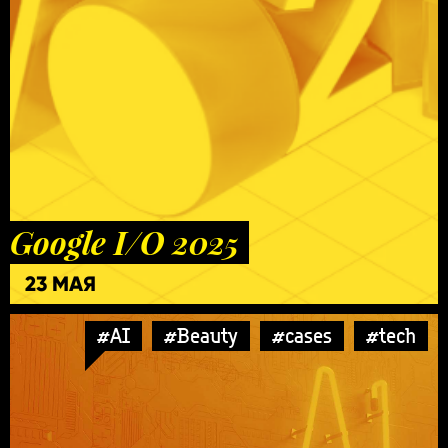
Google I/O 2025
23 МАЯ
#AI
#Beauty
#cases
#tech