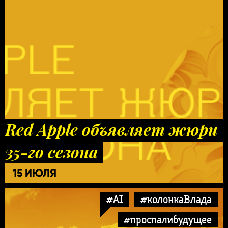
Red Apple объявляет жюри
35-го сезона
15 ИЮЛЯ
#AI
#колонкаВлада
#проспалибудущее