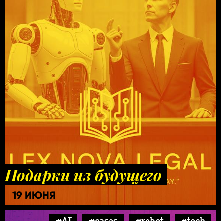
Подарки из будущего
19 ИЮНЯ
#AI
#cases
#robot
#tech