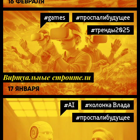
16 ФЕВРАЛЯ
#games
#проспалибудущее
#тренды2025
Виртуальные строители
17 ЯНВАРЯ
#AI
#колонка Влада
#проспалибудущее