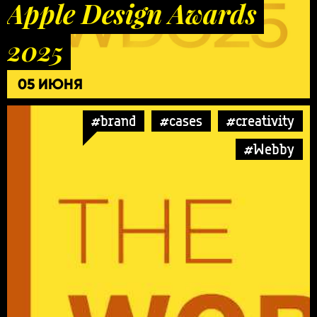
Apple Design Awards
2025
05 ИЮНЯ
#brand
#cases
#creativity
#Webby