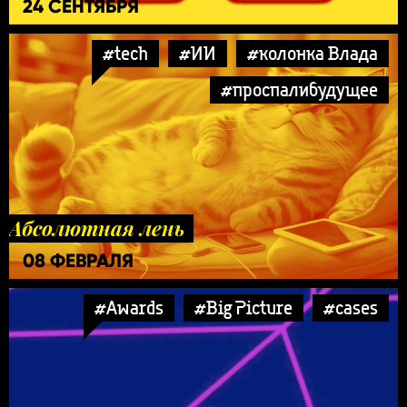
24 СЕНТЯБРЯ
#tech
#ИИ
#колонка Влада
#проспалибудущее
Абсолютная лень
08 ФЕВРАЛЯ
#Awards
#Big Picture
#cases