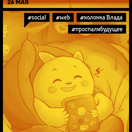
26 МАЯ
#social
#web
#колонка Влада
#проспалибудущее