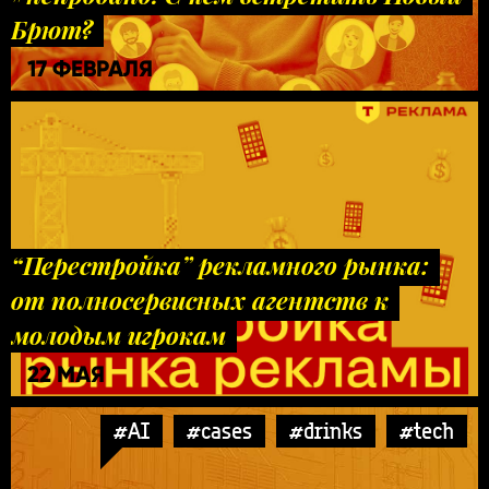
Брют?
17 ФЕВРАЛЯ
“Перестройка” рекламного рынка:
от полносервисных агентств к
молодым игрокам
22 МАЯ
#AI
#cases
#drinks
#tech