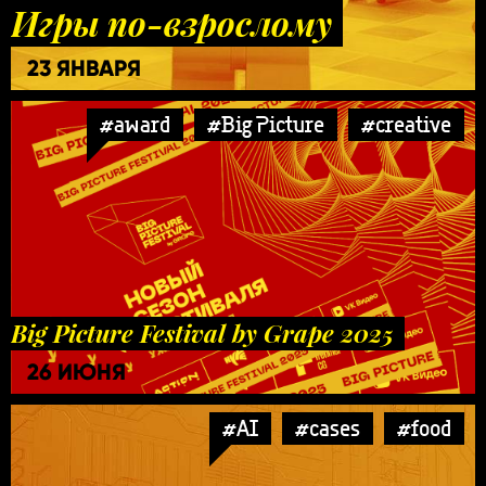
Игры по-взрослому
23 ЯНВАРЯ
#award
#Big Picture
#creative
Big Picture Festival by Grape 2025
26 ИЮНЯ
#AI
#cases
#food