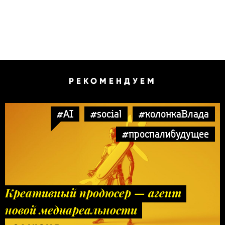
РЕКОМЕНДУЕМ
#AI
#social
#колонкаВлада
#проспалибудущее
Креативный продюсер — агент
новой медиареальности