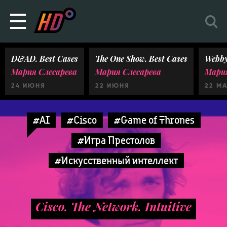
D&AD. Best Cases
The One Show. Best Cases
Webby
Мария Слесарева
Мария Слесарева
Мария
24 ИЮНЯ
22 ИЮНЯ
22 М
#AI
#Cisco
#Game of Thrones
#Игра Престолов
#Искусственный интеллект
Cisco. The Network. Intuitive