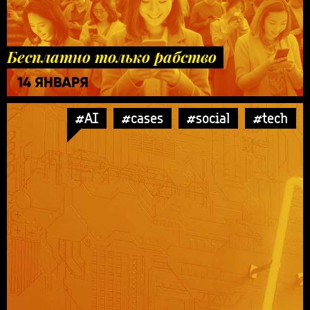
Бесплатно только рабство
14 ЯНВАРЯ
#AI
#cases
#social
#tech