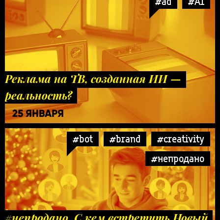
#ad
#AI
Реклама на ТВ, созданная ИИ —
реальность?
25 ЯНВАРЯ
#bot
#brand
#creativity
#непродано
#непродано. С кем встретить Новый