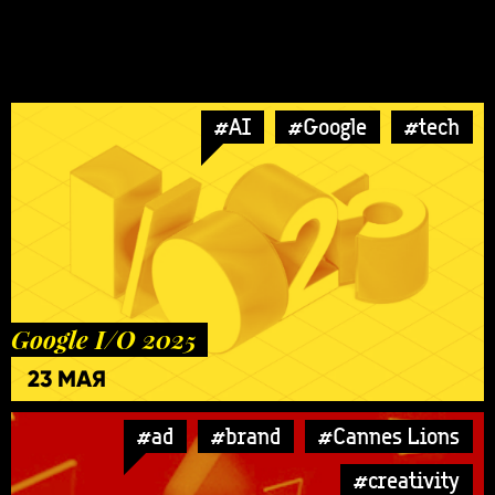
#AI
#Google
#tech
Google I/O 2025
23 МАЯ
#ad
#brand
#Cannes Lions
#creativity