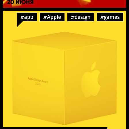
20 ИЮНЯ
#app
#Apple
#design
#games