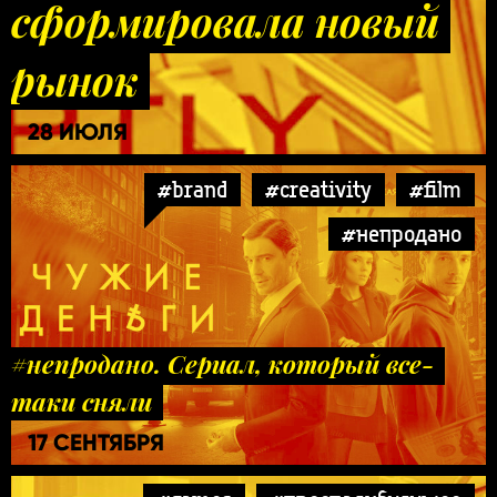
сформировала новый
рынок
28 ИЮЛЯ
#brand
#creativity
#film
#непродано
#непродано. Сериал, который все-
таки сняли
17 СЕНТЯБРЯ