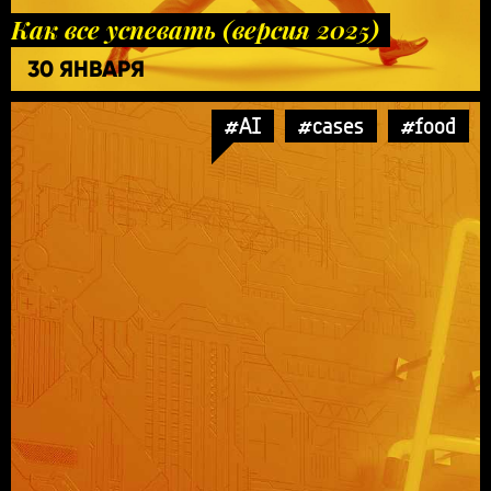
Как все успевать (версия 2025)
30 ЯНВАРЯ
#AI
#cases
#food