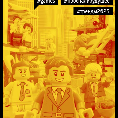
#games
#проспалибудущее
#тренды2025