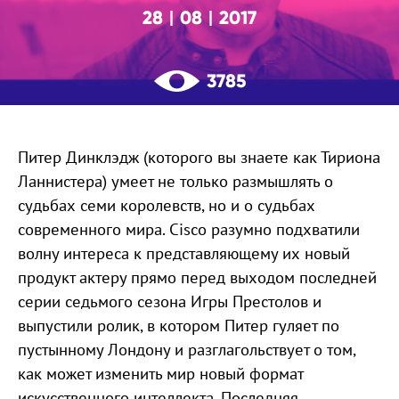
28
08
2017
|
|
3785
Питер Динклэдж (которого вы знаете как Тириона
Ланнистера) умеет не только размышлять о
судьбах семи королевств, но и о судьбах
современного мира. Cisco разумно подхватили
волну интереса к представляющему их новый
продукт актеру прямо перед выходом последней
серии седьмого сезона Игры Престолов и
выпустили ролик, в котором Питер гуляет по
пустынному Лондону и разглагольствует о том,
как может изменить мир новый формат
искусственного интеллекта. Последняя