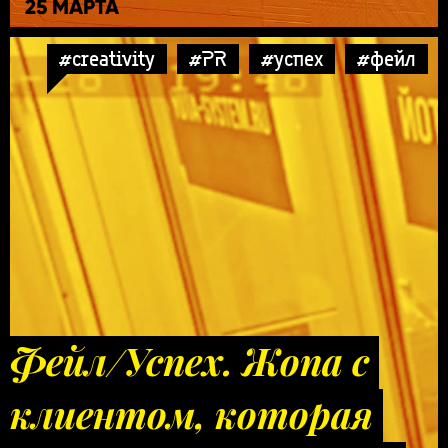
25 МАРТА
#creativity
#PR
#успех
#фейл
Фейл/Успех. Жопа с
клиентом, которая