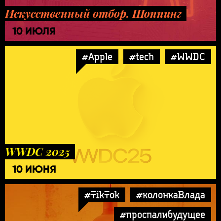
Искусственный отбор. Шоппинг
10 ИЮЛЯ
#Apple
#tech
#WWDC
WWDC 2025
10 ИЮНЯ
#TikTok
#колонкаВлада
#проспалибудущее