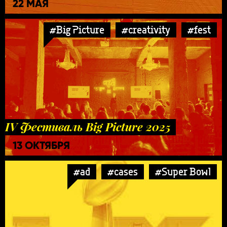
22 МАЯ
#Big Picture
#creativity
#fest
IV Фестиваль Big Picture 2025
13 ОКТЯБРЯ
#ad
#cases
#Super Bowl