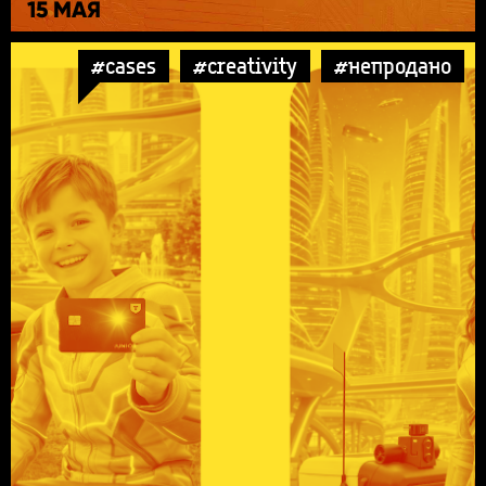
15 МАЯ
#cases
#creativity
#непродано