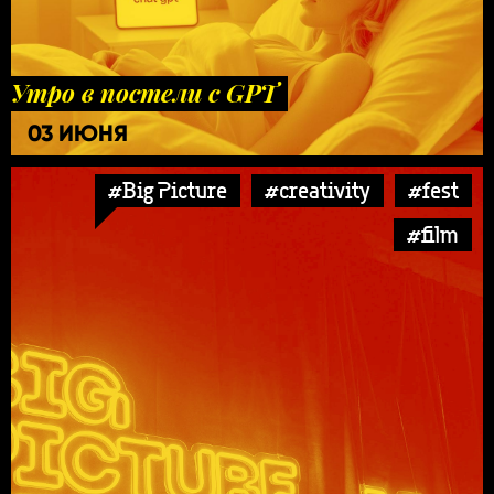
Утро в постели с GPT
03 ИЮНЯ
#Big Picture
#creativity
#fest
#film