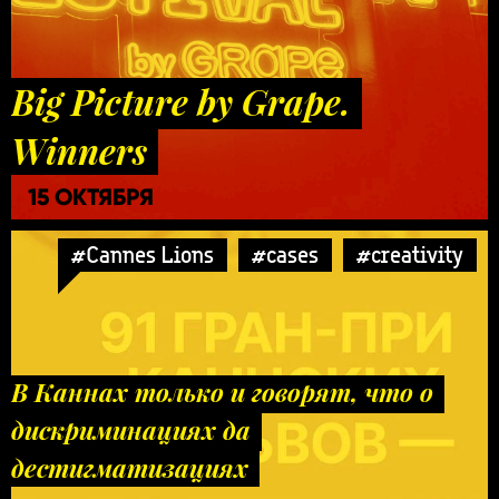
Big Picture by Grape.
Winners
15 ОКТЯБРЯ
#Cannes Lions
#cases
#creativity
В Каннах только и говорят, что о
дискриминациях да
дестигматизациях