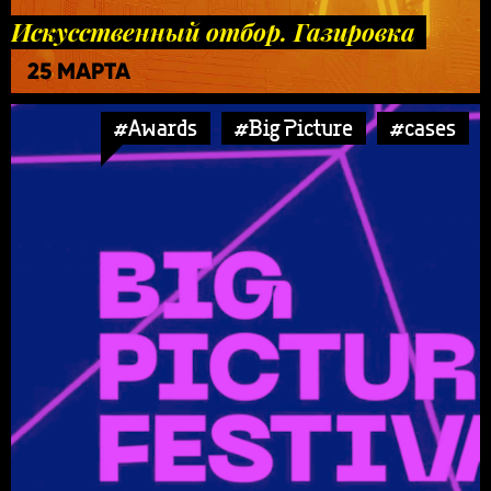
Искусственный отбор. Газировка
25 МАРТА
#Awards
#Big Picture
#cases