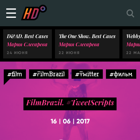
D&AD. Best Cases
The One Show. Best Cases
Webby
Мария Слесарева
Мария Слесарева
Мария
24 ИЮНЯ
22 ИЮНЯ
22 М
#film
#FilmBrazil
#Twitter
#фильм
FilmBrazil. #TweetScripts
16
06
2017
|
|