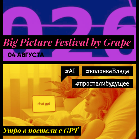
Big Picture Festival by Grape
04 АВГУСТА
#AI
#колонкаВлада
#проспалибудущее
Утро в постели с GPT