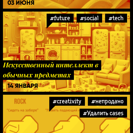
03 ИЮНЯ
#future
#social
#tech
Искусственный интеллект в
обычных предметах
14 ЯНВАРЯ
#creativity
#непродано
#Удалить cases