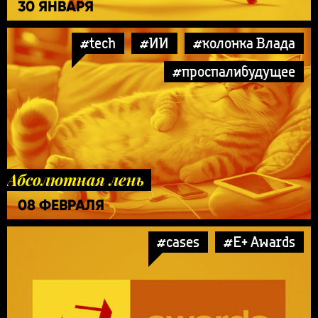
30 ЯНВАРЯ
#tech
#ИИ
#колонка Влада
#проспалибудущее
Абсолютная лень
08 ФЕВРАЛЯ
#cases
#E+ Awards