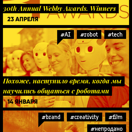
30th Annual Webby Awards. Winners
23 АПРЕЛЯ
#AI
#robot
#tech
Похоже, наступило время, когда мы
научились общаться с роботами
14 ЯНВАРЯ
#brand
#creativity
#film
#непродано