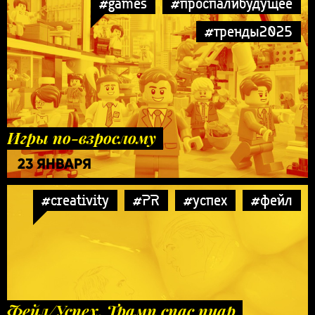
#games
#проспалибудущее
#тренды2025
Игры по-взрослому
23 ЯНВАРЯ
#creativity
#PR
#успех
#фейл
Фейл/Успех. Трамп спас пиар