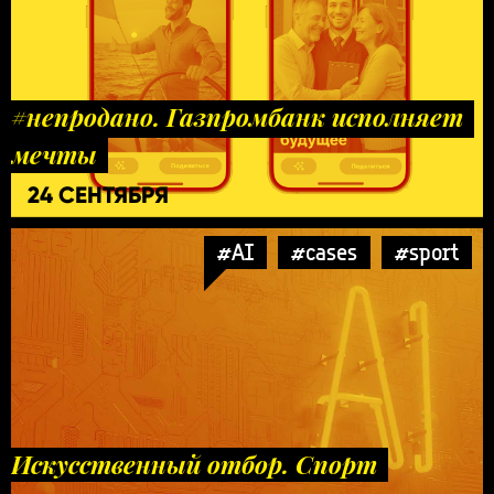
#непродано. Газпромбанк исполняет
мечты
24 СЕНТЯБРЯ
#AI
#cases
#sport
Искусственный отбор. Спорт