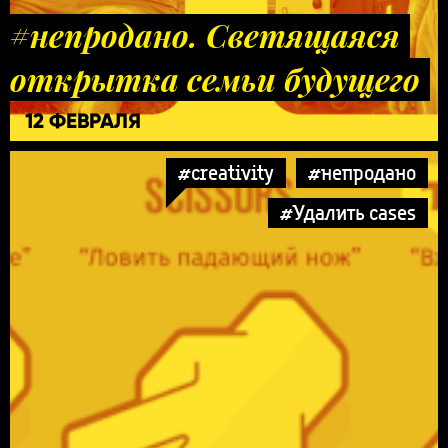
#непродано. Светящаяся
открытка семьи будущего
12 ФЕВРАЛЯ
#creativity
#непродано
#Удалить cases