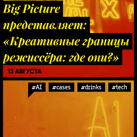
Big Picture
представляет:
«Креативные границы
режиссёра: где они?»
13 АВГУСТА
#AI
#cases
#drinks
#tech