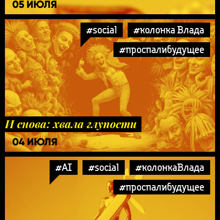
05 ИЮЛЯ
#social
#колонка Влада
#проспалибудущее
И снова: хвала глупости
04 ИЮЛЯ
#AI
#social
#колонкаВлада
#проспалибудущее