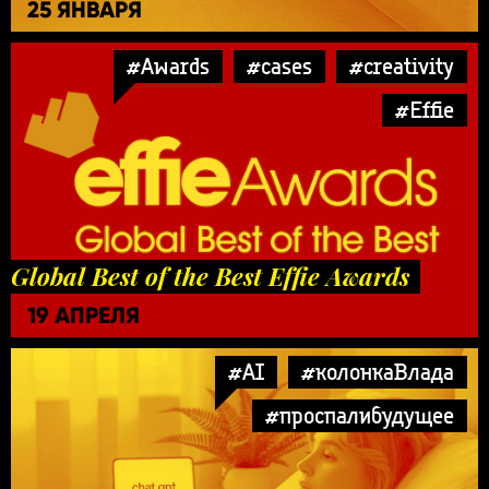
25 ЯНВАРЯ
#Awards
#cases
#creativity
#Effie
Global Best of the Best Effie Awards
19 АПРЕЛЯ
#AI
#колонкаВлада
#проспалибудущее