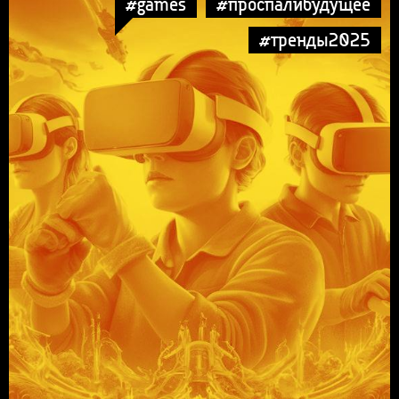
#games
#проспалибудущее
#тренды2025