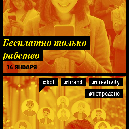
Бесплатно только
рабство
14 ЯНВАРЯ
#bot
#brand
#creativity
#непродано