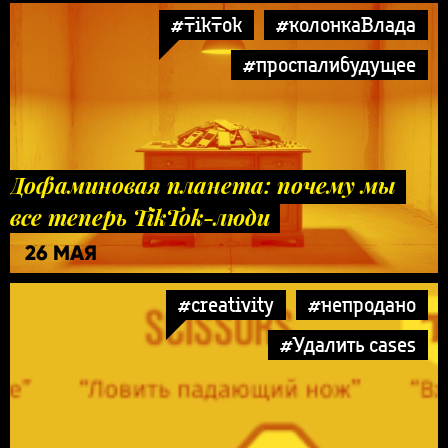
#TikTok
#колонкаВлада
#проспалибудущее
Дофаминовая планета: почему мы
все теперь TikTok-люди
26 МАЯ
#creativity
#непродано
#Удалить cases