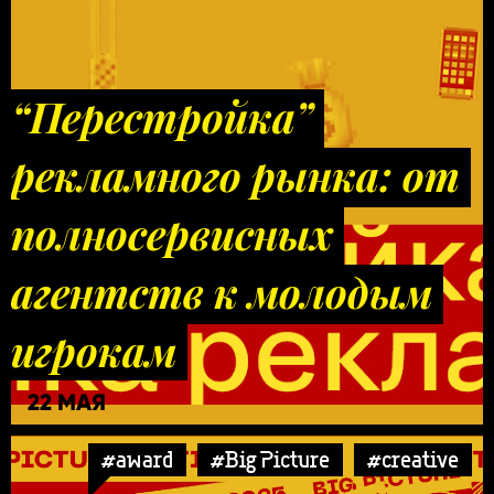
“Перестройка”
рекламного рынка: от
полносервисных
агентств к молодым
игрокам
22 МАЯ
#award
#Big Picture
#creative