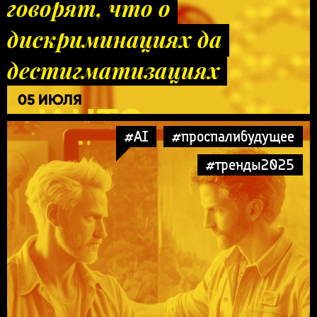
говорят, что о
дискриминациях да
дестигматизациях
05 ИЮЛЯ
#AI
#проспалибудущее
#тренды2025