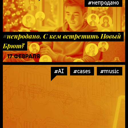
#непродано
#непродано. С кем встретить Новый
Брют?
17 ФЕВРАЛЯ
#AI
#cases
#music