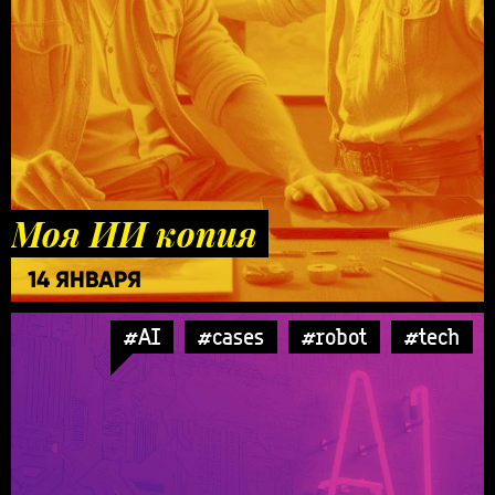
Моя ИИ копия
14 ЯНВАРЯ
#AI
#cases
#robot
#tech