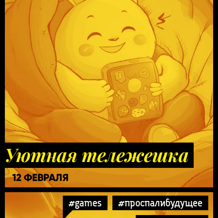
Уютная тележешка
12 ФЕВРАЛЯ
#games
#проспалибудущее