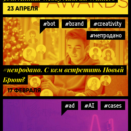
23 АПРЕЛЯ
#bot
#brand
#creativity
#непродано
#непродано. С кем встретить Новый
Брют?
17 ФЕВРАЛЯ
#ad
#AI
#cases