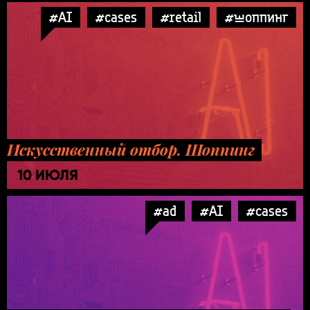
#AI
#cases
#retail
#шоппинг
Искусственный отбор. Шоппинг
10 ИЮЛЯ
#ad
#AI
#cases