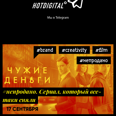
#brand
#creativity
#film
#непродано
#непродано. Сериал, который все-
таки сняли
17 СЕНТЯБРЯ