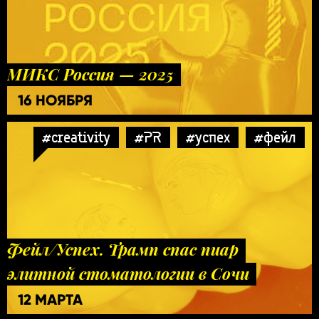
МИКС Россия — 2025
16 НОЯБРЯ
#creativity
#PR
#успех
#фейл
Фейл/Успех. Трамп спас пиар
элитной стоматологии в Сочи
12 МАРТА