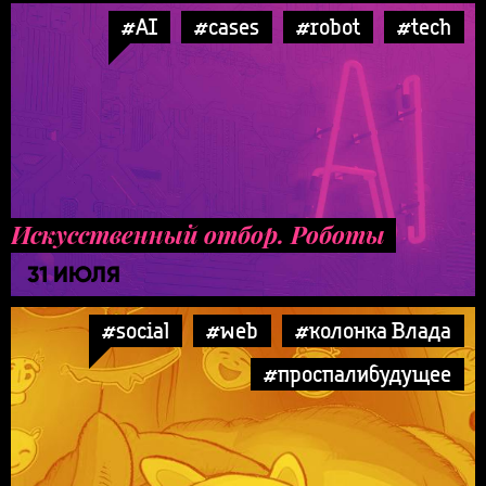
#AI
#cases
#robot
#tech
Искусственный отбор. Роботы
31 ИЮЛЯ
#social
#web
#колонка Влада
#проспалибудущее