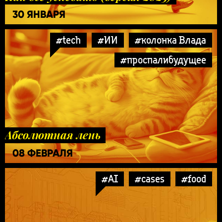
30 ЯНВАРЯ
#tech
#ИИ
#колонка Влада
#проспалибудущее
Абсолютная лень
08 ФЕВРАЛЯ
#AI
#cases
#food