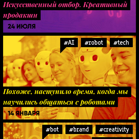
Искусственный отбор. Креативный
продакшн
24 ИЮЛЯ
#AI
#robot
#tech
Похоже, наступило время, когда мы
научились общаться с роботами
14 ЯНВАРЯ
#bot
#brand
#creativity