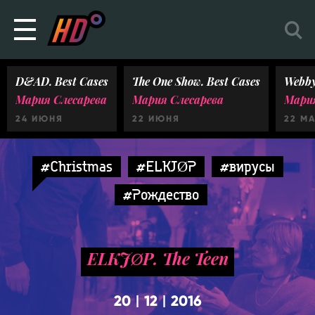
D&AD. Best Cases
The One Show. Best Cases
Webby
Мария Слесарева
Мария Слесарева
Мария
24 ИЮНЯ
22 ИЮНЯ
22 М
#Christmas
#ELKJØP
#вирусы
#Рождество
ELKJØP. The Teen
20
12
2016
|
|