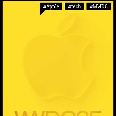
#Apple
#tech
#WWDC