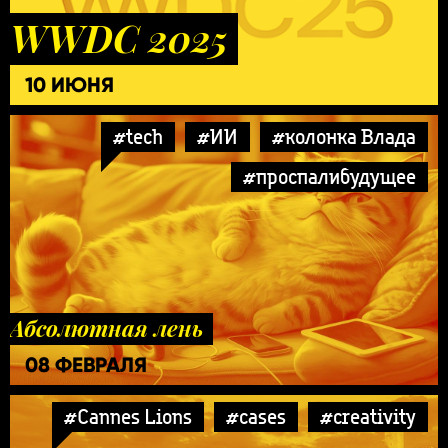
WWDC 2025
10 ИЮНЯ
#tech
#ИИ
#колонка Влада
#проспалибудущее
Абсолютная лень
08 ФЕВРАЛЯ
#Cannes Lions
#cases
#creativity