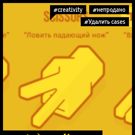
#creativity
#непродано
#Удалить cases