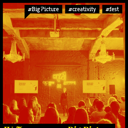
#Big Picture
#creativity
#fest