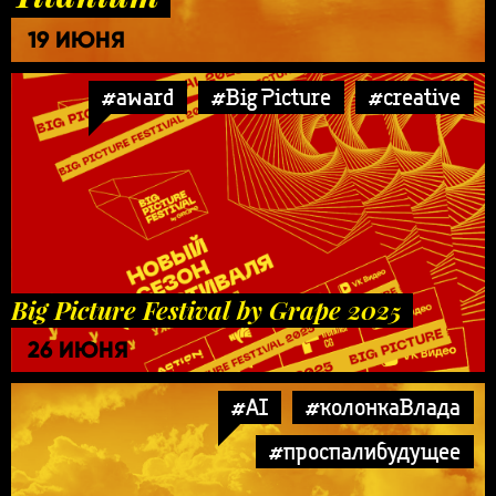
19 ИЮНЯ
#award
#Big Picture
#creative
Big Picture Festival by Grape 2025
26 ИЮНЯ
#AI
#колонкаВлада
#проспалибудущее