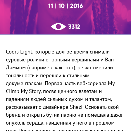
11
10
2016
|
|
3312
Coors Light, которые долгое время снимали
суровые ролики с горными вершинами и Ван
Даммом (например, как этот), резко сменили
тональность и перешли к стильным
документалкам. Первая часть веб-сериала My
Climb My Story, посвященного взлетам и
падениям людей сильных духом и талантом,
рассказывает о дизайнере Shezi. Основать свой
бренд и открыть бутик парню не помешала даже
опухоль сердца, найденная у него в прошлом
году. Пиво в кадре вы увидите только в конце, да