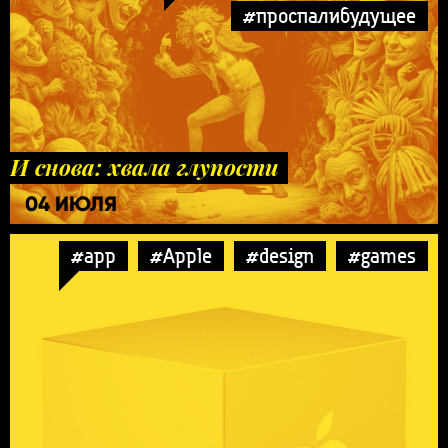
#проспалибудущее
И снова: хвала глупости
04 ИЮЛЯ
#app
#Apple
#design
#games