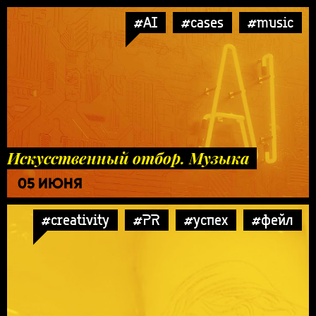
#AI
#cases
#music
Искусственный отбор. Музыка
05 ИЮНЯ
#creativity
#PR
#успех
#фейл