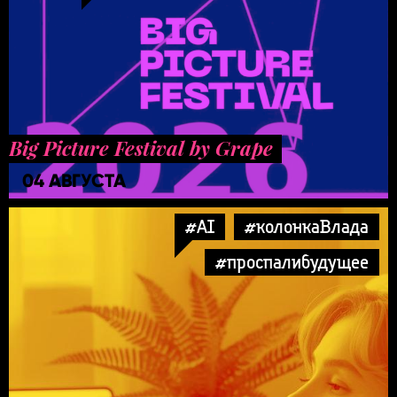
Big Picture Festival by Grape
04 АВГУСТА
#AI
#колонкаВлада
#проспалибудущее