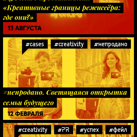
«Креативные границы режиссёра:
где они?»
13 АВГУСТА
#cases
#creativity
#непродано
#непродано. Светящаяся открытка
семьи будущего
12 ФЕВРАЛЯ
#creativity
#PR
#успех
#фейл