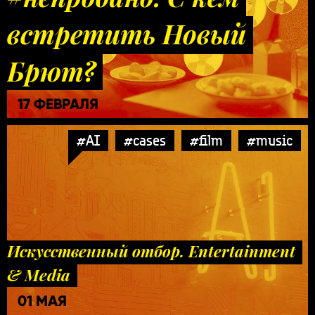
встретить Новый
Брют?
17 ФЕВРАЛЯ
#AI
#cases
#film
#music
Искусственный отбор. Entertainment
& Media
01 МАЯ