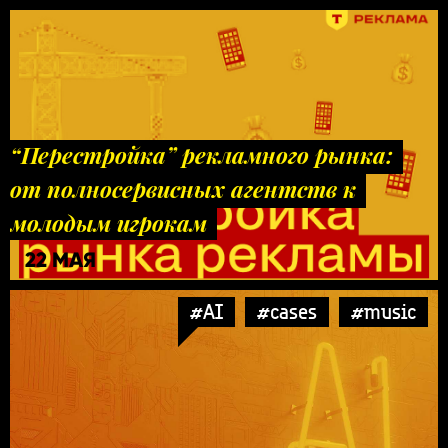
“Перестройка” рекламного рынка:
от полносервисных агентств к
молодым игрокам
22 МАЯ
#AI
#cases
#music