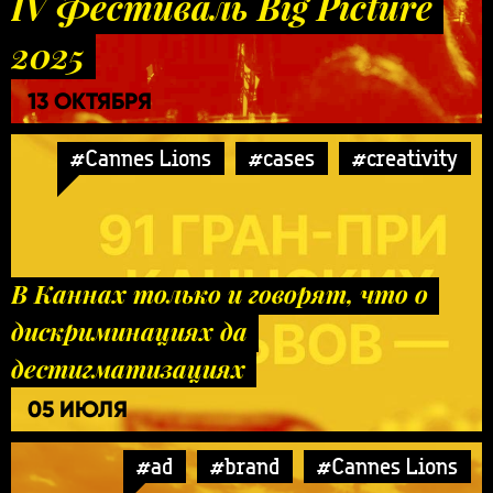
IV Фестиваль Big Picture
2025
13 ОКТЯБРЯ
#Cannes Lions
#cases
#creativity
В Каннах только и говорят, что о
дискриминациях да
дестигматизациях
05 ИЮЛЯ
#ad
#brand
#Cannes Lions