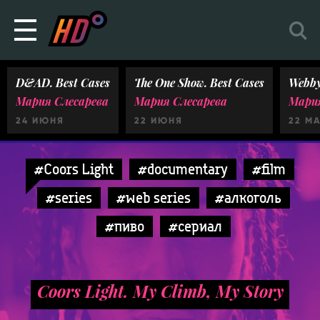
D&AD. Best Cases
The One Show. Best Cases
Webby
Мария Слесарева
Мария Слесарева
Мария
24 ИЮНЯ
22 ИЮНЯ
22 М
#Coors Light
#documentary
#film
#series
#web series
#алкоголь
#пиво
#сериал
Coors Light. My Climb, My Story