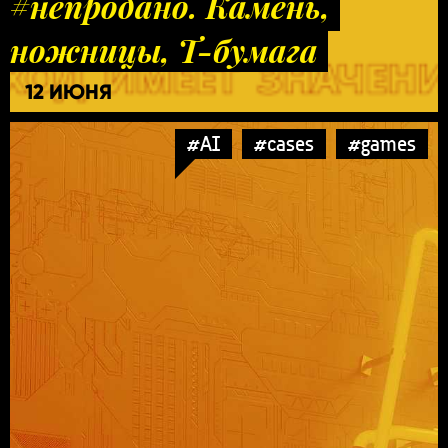
#непродано. Камень,
ножницы, Т-бумага
12 ИЮНЯ
#AI
#cases
#games