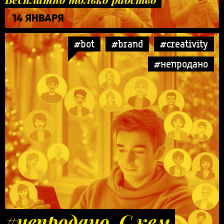
14 ЯНВАРЯ
#bot
#brand
#creativity
#непродано
#непродано. С кем