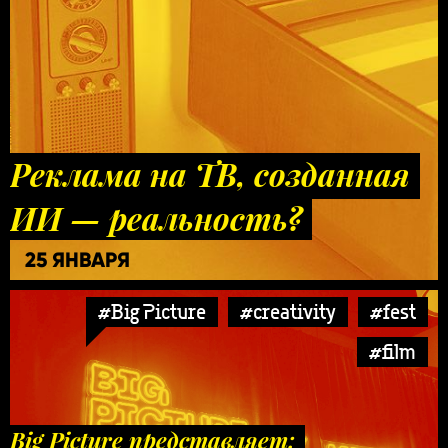
Реклама на ТВ, созданная
ИИ — реальность?
25 ЯНВАРЯ
#Big Picture
#creativity
#fest
#film
Big Picture представляет: