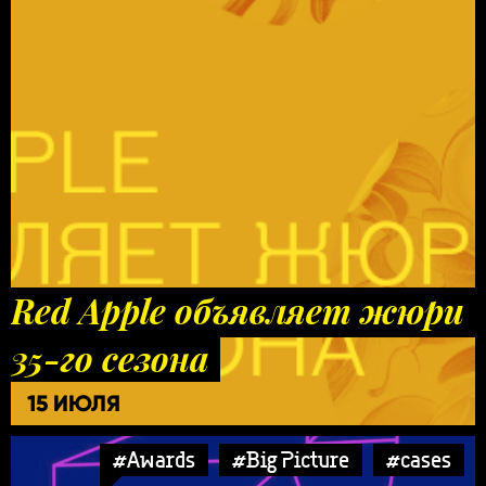
Red Apple объявляет жюри
35-го сезона
15 ИЮЛЯ
#Awards
#Big Picture
#cases