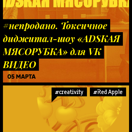
#непродано. Токсичное
диджитал-шоу «ADSКАЯ
МЯСОРУБКА» для VK
ВИДЕО
05 МАРТА
#creativity
#Red Apple