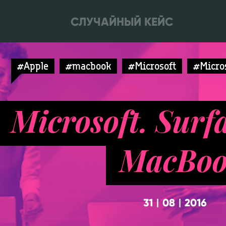
СЛУЧАЙНЫЙ КЕЙС
#Apple
#macbook
#Microsoft
#Micros
Microsoft. Surf
MacBo
31
08
2016
|
|