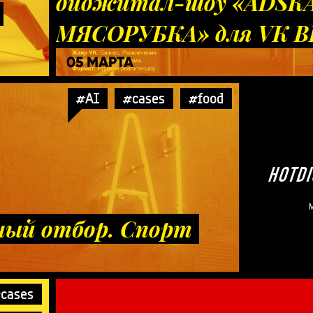
диджитал-шоу «ADSК
МЯСОРУБКА» для VK 
05 МАРТА
#AI
#cases
#food
ный отбор. Спорт
cases