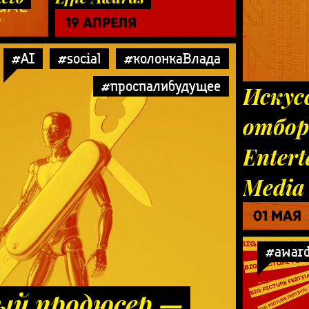
19 АПРЕЛЯ
#AI
#social
#колонкаВлада
#проспалибудущее
Искус
отбор
Enter
Media
01 МАЯ
#awar
ый продюсер —