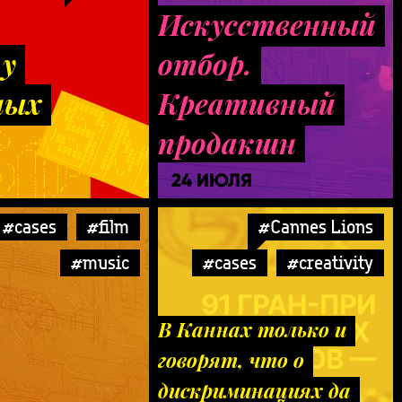
Искусственный
 у
отбор.
ных
Креативный
продакшн
24 ИЮЛЯ
#cases
#film
#Cannes Lions
#music
#cases
#creativity
В Каннах только и
говорят, что о
дискриминациях да