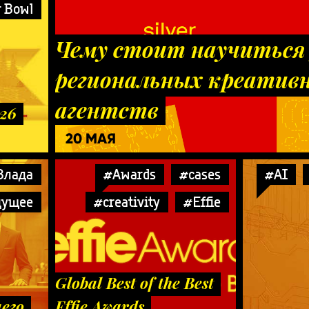
 Bowl
Чему стоит научиться
региональных креатив
агентств
026
20 МАЯ
Влада
#Awards
#cases
#AI
дущее
#creativity
#Effie
Global Best of the Best
его
Effie Awards