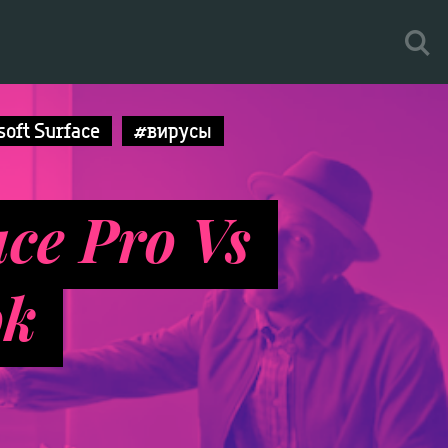
oft Surface
#вирусы
ace Pro Vs
ok