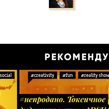
РЕКОМЕНД
social
#creativity
#fun
#reality sho
#непродано. Токсичное