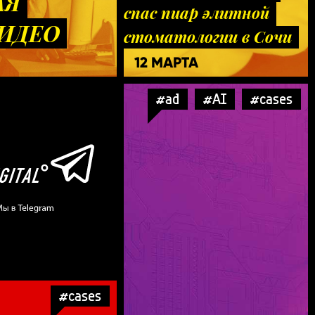
АЯ
спас пиар элитной
ВИДЕО
стоматологии в Сочи
12 МАРТА
#ad
#AI
#cases
#cases