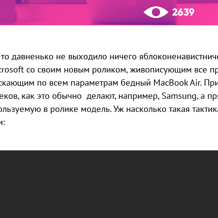
2639
-то давненько не выходило ничего яблоконенавистнич
crosoft со своим новым роликом, живописующим все пре
скающим по всем параметрам бедный MacBook Air. Пр
еков, как это обычно делают, например, Samsung, а пр
ользуемую в ролике модель. Уж насколько такая тактик
и: