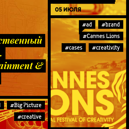
дестигматизациях
05 ИЮЛЯ
#ad
#brand
#Cannes Lions
ственный
#cases
#creativity
.
tainment &
d
#Big Picture
#creative