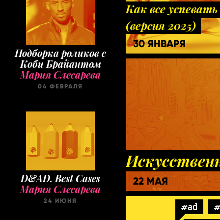
Как все успевать
(версия 2025)
30 ЯНВАРЯ
Подборка роликов с
Коби Брайантом
Мария Слесарева
04 ФЕВРАЛЯ
Искусствен
D&AD. Best Cases
22 МАЯ
Мария Слесарева
24 ИЮНЯ
#ad
#