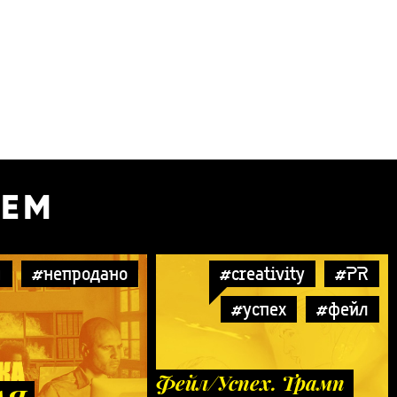
УЕМ
w
#непродано
#creativity
#PR
#успех
#фейл
Фейл/Успех. Трамп