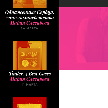
Обнаженные Cердца.
#инклюзиясдетства
Мария Слесарева
24 МАРТА
Tinder. 5 Best Cases
Мария Слесарева
11 МАРТА