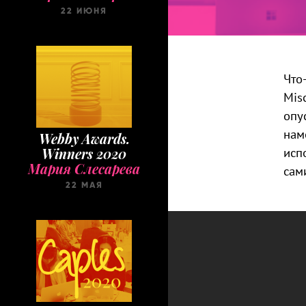
22 ИЮНЯ
Что
Mis
опу
нам
Webby Awards.
исп
Winners 2020
Мария Слесарева
сам
22 МАЯ