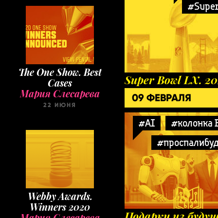
#Super
The One Show. Best
Super Bowl LX. 2
Cases
Мария Слесарева
09 ФЕВРАЛЯ
22 ИЮНЯ
#AI
#колонка 
#проспалибу
Webby Awards.
Winners 2020
Подарки из будущ
Мария Слесарева