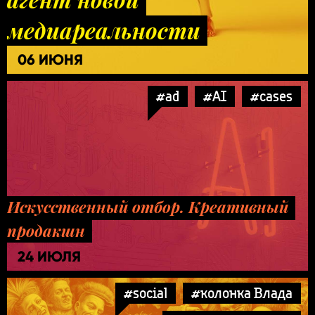
медиареальности
06 ИЮНЯ
#ad
#AI
#cases
Искусственный отбор. Креативный
продакшн
24 ИЮЛЯ
#social
#колонка Влада