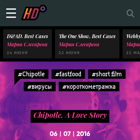
D&AD. Best Cases
The One Show. Best Cases
Webby
Мария Слесарева
Мария Слесарева
Мария
24 ИЮНЯ
22 ИЮНЯ
22 М
#Chipotle
#fastfood
#short film
#вирусы
#короткометражка
Chipotle. A Love Story
06
07
2016
|
|