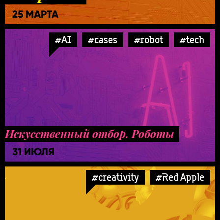
25 МАРТА
#AI
#cases
#robot
#tech
Искусственный отбор. Роботы
31 ИЮЛЯ
#creativity
#Red Apple