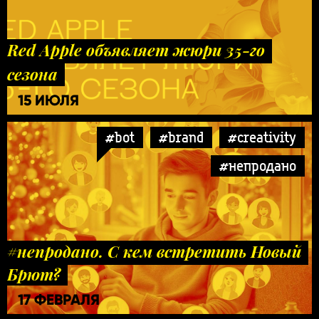
Red Apple объявляет жюри 35-го
сезона
15 ИЮЛЯ
#bot
#brand
#creativity
#непродано
#непродано. С кем встретить Новый
Брют?
17 ФЕВРАЛЯ