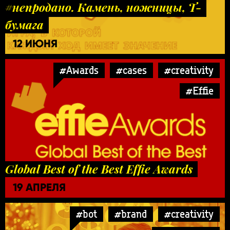
#непродано. Камень, ножницы, Т-
бумага
12 ИЮНЯ
#Awards
#cases
#creativity
#Effie
Global Best of the Best Effie Awards
19 АПРЕЛЯ
#bot
#brand
#creativity