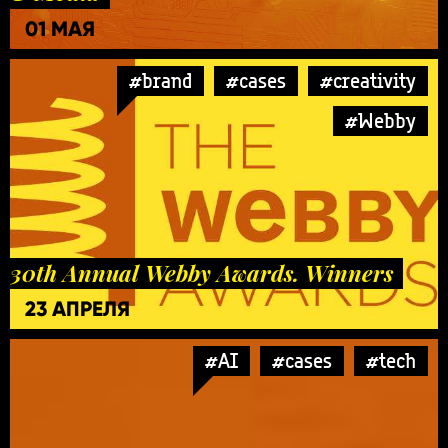
01 МАЯ
#brand
#cases
#creativity
#Webby
30th Annual Webby Awards. Winners
23 АПРЕЛЯ
#AI
#cases
#tech