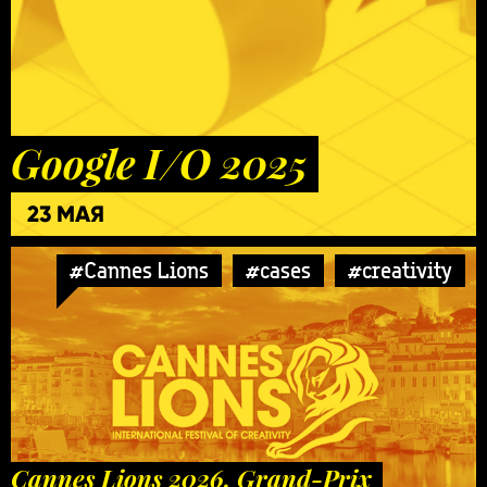
Google I/O 2025
23 МАЯ
#Cannes Lions
#cases
#creativity
Cannes Lions 2026. Grand-Prix