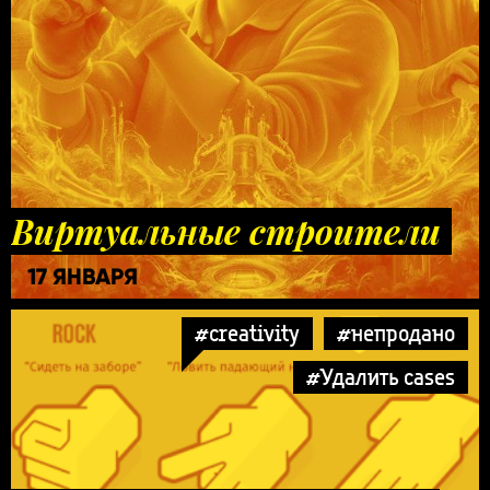
Виртуальные строители
17 ЯНВАРЯ
#creativity
#непродано
#Удалить cases