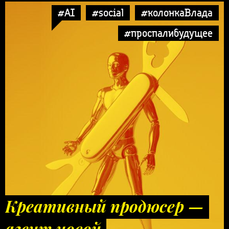
#AI
#social
#колонкаВлада
#проспалибудущее
Креативный продюсер —
агент новой