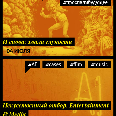
#проспалибудущее
И снова: хвала глупости
04 ИЮЛЯ
#AI
#cases
#film
#music
Искусственный отбор. Entertainment
& Media