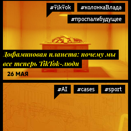
#TikTok
#колонкаВлада
#проспалибудущее
Дофаминовая планета: почему мы
все теперь TikTok-люди
26 МАЯ
#AI
#cases
#sport