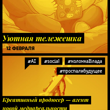
Уютная тележешка
12 ФЕВРАЛЯ
#AI
#social
#колонкаВлада
#проспалибудущее
Креативный продюсер — агент
новой медиареальности