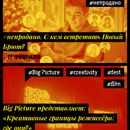
#непродано
#непродано. С кем встретить Новый
Брют?
17 ФЕВРАЛЯ
#Big Picture
#creativity
#fest
#film
Big Picture представляет:
«Креативные границы режиссёра:
где они?»