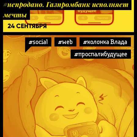
#непродано. Газпромбанк исполняет
мечты
24 СЕНТЯБРЯ
#social
#web
#колонка Влада
#проспалибудущее