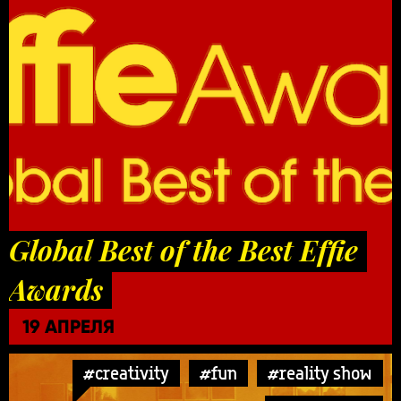
Global Best of the Best Effie
Awards
19 АПРЕЛЯ
#creativity
#fun
#reality show