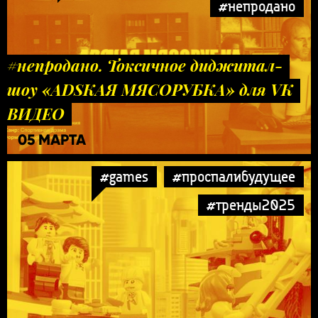
#непродано
#непродано. Токсичное диджитал-
шоу «ADSКАЯ МЯСОРУБКА» для VK
ВИДЕО
05 МАРТА
#games
#проспалибудущее
#тренды2025