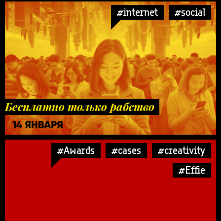
#internet
#social
Бесплатно только рабство
14 ЯНВАРЯ
#Awards
#cases
#creativity
#Effie