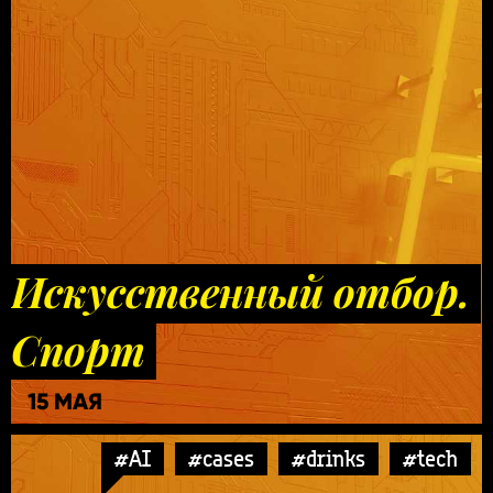
Искусственный отбор.
Спорт
15 МАЯ
#AI
#cases
#drinks
#tech