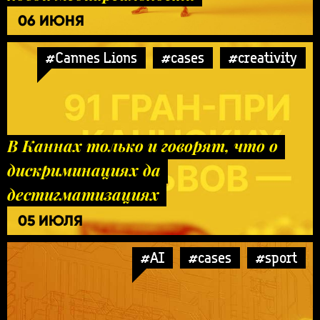
06 ИЮНЯ
#Cannes Lions
#cases
#creativity
В Каннах только и говорят, что о
дискриминациях да
дестигматизациях
05 ИЮЛЯ
#AI
#cases
#sport