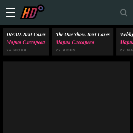
D&AD. Best Cases
The One Show. Best Cases
Webby
Мария Слесарева
Мария Слесарева
Мария
24 ИЮНЯ
22 ИЮНЯ
22 М