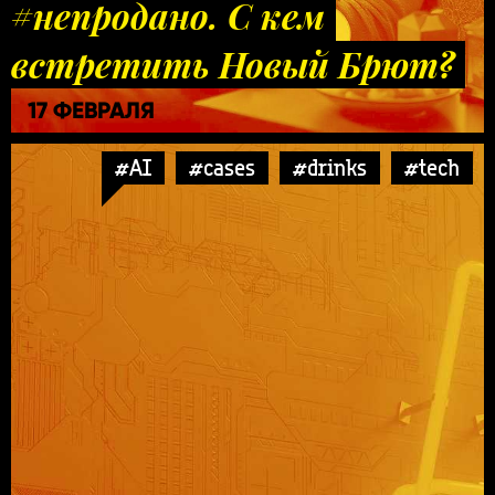
#непродано. С кем
встретить Новый Брют?
17 ФЕВРАЛЯ
#AI
#cases
#drinks
#tech