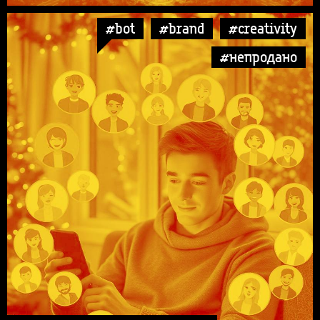
#bot
#brand
#creativity
#непродано