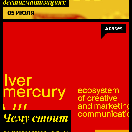
дестигматизациях
05 ИЮЛЯ
#cases
Чему стоит