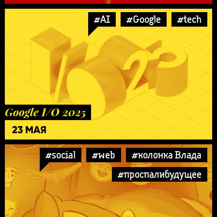
#AI
#Google
#tech
Google I/O 2025
23 МАЯ
#social
#web
#колонка Влада
#проспалибудущее