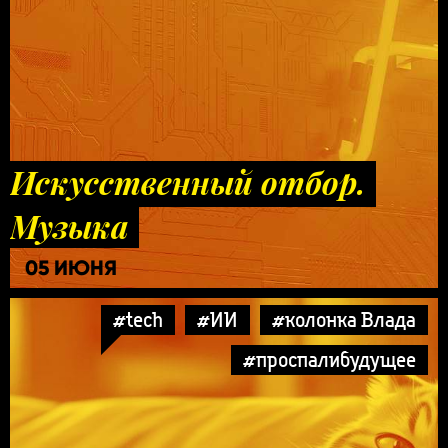
Искусственный отбор.
Музыка
05 ИЮНЯ
#tech
#ИИ
#колонка Влада
#проспалибудущее