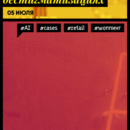
05 ИЮЛЯ
#AI
#cases
#retail
#шоппинг