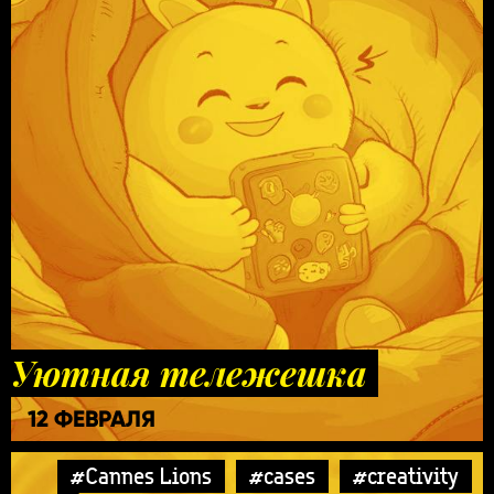
Уютная тележешка
12 ФЕВРАЛЯ
#Cannes Lions
#cases
#creativity