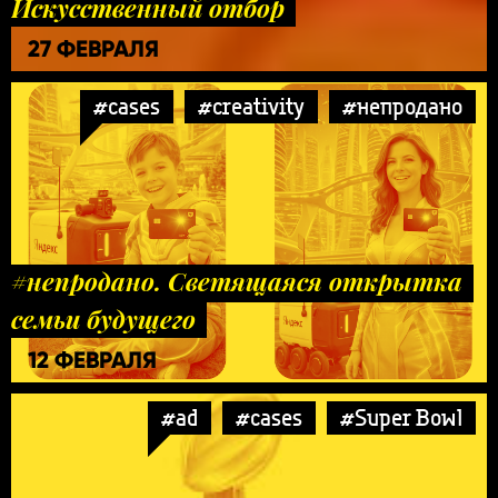
Искусственный отбор
27 ФЕВРАЛЯ
#cases
#creativity
#непродано
#непродано. Светящаяся открытка
семьи будущего
12 ФЕВРАЛЯ
#ad
#cases
#Super Bowl