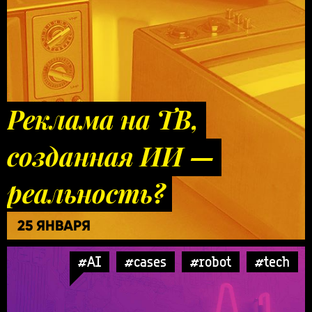
Реклама на ТВ,
созданная ИИ —
реальность?
25 ЯНВАРЯ
#AI
#cases
#robot
#tech