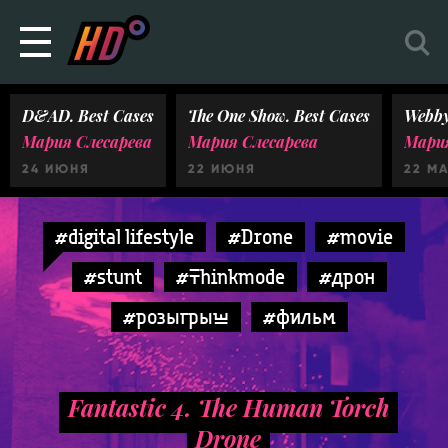
D&AD. Best Cases
The One Show. Best Cases
Webby
Мария Слесарева
Мария Слесарева
Мария
24 ИЮНЯ
22 ИЮНЯ
22 М
#digital lifestyle
#Drone
#movie
#stunt
#Thinkmode
#дрон
#розыгрыш
#фильм
Fantastic 4. The Human Torch
Drone