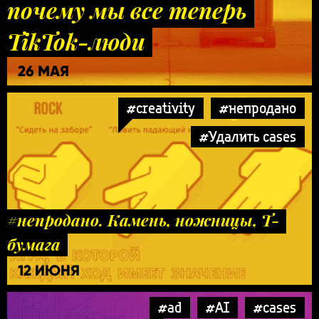
почему мы все теперь
TikTok-люди
26 МАЯ
#creativity
#непродано
#Удалить cases
#непродано. Камень, ножницы, Т-
бумага
12 ИЮНЯ
#ad
#AI
#cases