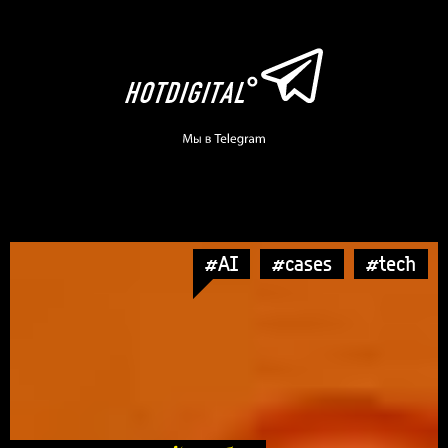
#AI
#cases
#tech