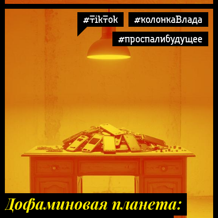
#TikTok
#колонкаВлада
#проспалибудущее
Дофаминовая планета: