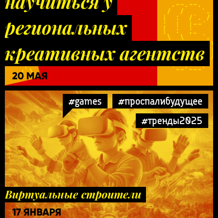
научиться у
региональных
креативных агентств
20 МАЯ
#games
#проспалибудущее
#тренды2025
Виртуальные строители
17 ЯНВАРЯ