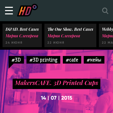
D&AD. Best Cases
The One Show. Best Cases
Webby
Мария Слесарева
Мария Слесарева
Мария
24 ИЮНЯ
22 ИЮНЯ
22 М
#3D
#3D printing
#cafe
#кейы
MakersCAFE. 3D Printed Cups
14
07
2015
|
|