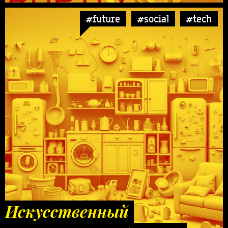
#future
#social
#tech
Искусственный