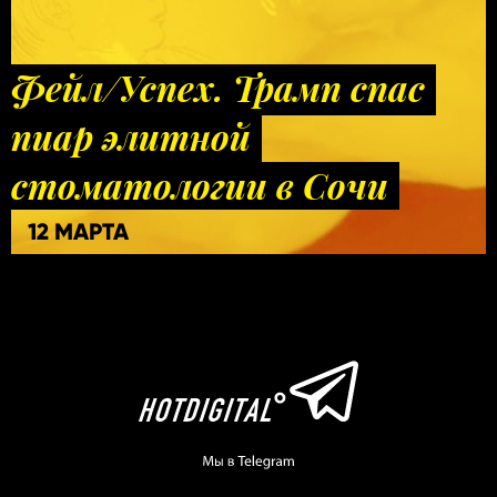
Фейл/Успех. Трамп спас
пиар элитной
стоматологии в Сочи
12 МАРТА