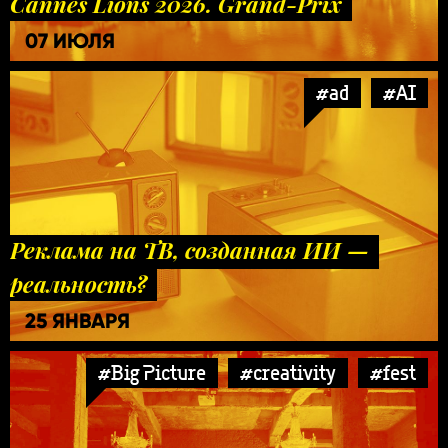
Cannes Lions 2026. Grand-Prix
07 ИЮЛЯ
#ad
#AI
Реклама на ТВ, созданная ИИ —
реальность?
25 ЯНВАРЯ
#Big Picture
#creativity
#fest