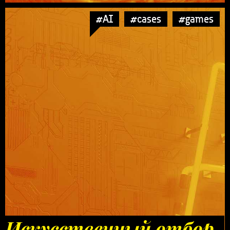
#AI
#cases
#games
Искусственный отбор.