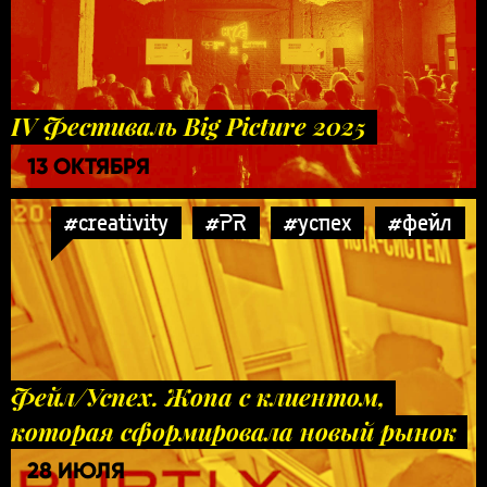
IV Фестиваль Big Picture 2025
13 ОКТЯБРЯ
#creativity
#PR
#успех
#фейл
Фейл/Успех. Жопа с клиентом,
которая сформировала новый рынок
28 ИЮЛЯ