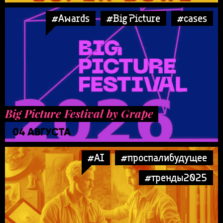
#Awards
#Big Picture
#cases
Big Picture Festival by Grape
04 АВГУСТА
#AI
#проспалибудущее
#тренды2025