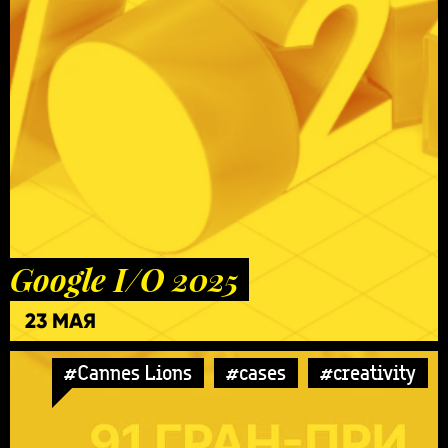
Google I/O 2025
23 МАЯ
#Cannes Lions
#cases
#creativity