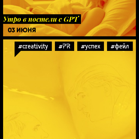
Утро в постели с GPT
03 ИЮНЯ
#creativity
#PR
#успех
#фейл