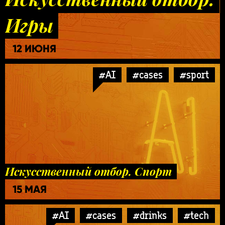
Игры
12 ИЮНЯ
#AI
#cases
#sport
Искусственный отбор. Спорт
15 МАЯ
#AI
#cases
#drinks
#tech