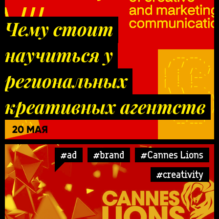
Чему стоит
научиться у
региональных
креативных агентств
20 МАЯ
#ad
#brand
#Cannes Lions
#creativity