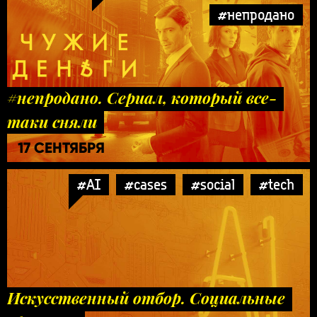
#непродано
#непродано. Сериал, который все-
таки сняли
17 СЕНТЯБРЯ
#AI
#cases
#social
#tech
Искусственный отбор. Социальные