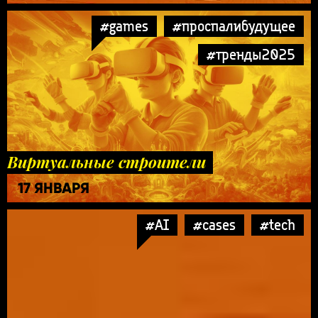
#games
#проспалибудущее
#тренды2025
Виртуальные строители
17 ЯНВАРЯ
#AI
#cases
#tech