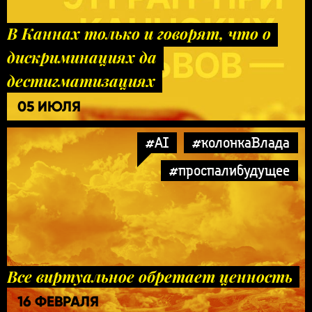
В Каннах только и говорят, что о
дискриминациях да
дестигматизациях
05 ИЮЛЯ
#AI
#колонкаВлада
#проспалибудущее
Все виртуальное обретает ценность
16 ФЕВРАЛЯ