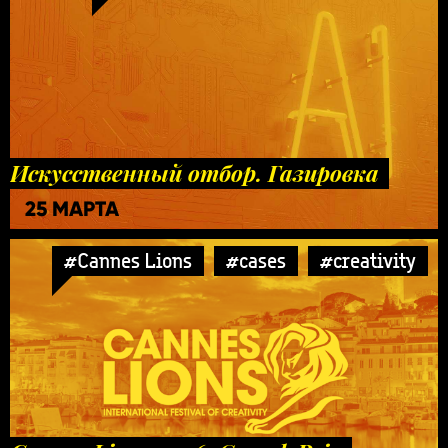
Искусственный отбор. Газировка
25 МАРТА
#Cannes Lions
#cases
#creativity