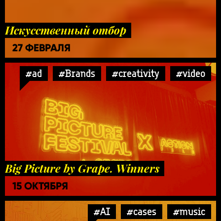
Искусственный отбор
27 ФЕВРАЛЯ
#ad
#Brands
#creativity
#video
Big Picture by Grape. Winners
15 ОКТЯБРЯ
#AI
#cases
#music