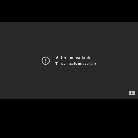
они вернуться к идее 2013 года
Жизнь меняется прямо на глазах. Вот пример,
когда роботы могут не только строить дома, но и
менять инфраструктуру городов, печатая мосты, а