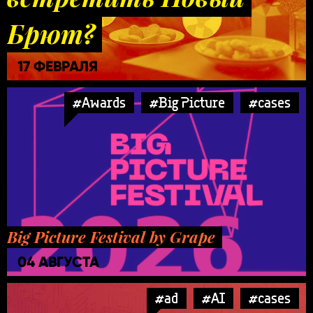
Брют?
17 ФЕВРАЛЯ
#Awards
#Big Picture
#cases
Big Picture Festival by Grape
04 АВГУСТА
#ad
#AI
#cases