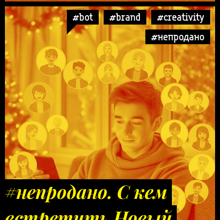
#bot
#brand
#creativity
#непродано
#непродано. С кем
встретить Новый