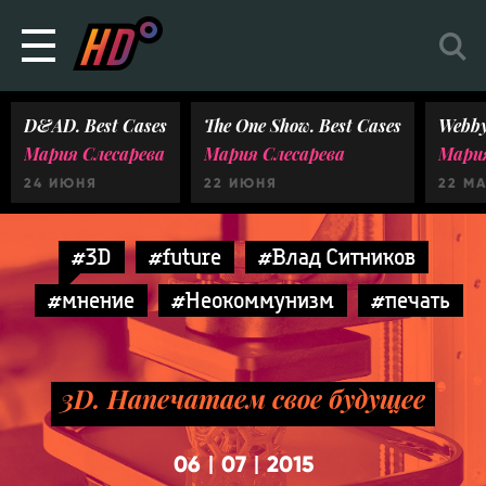
D&AD. Best Cases
The One Show. Best Cases
Webby
Мария Слесарева
Мария Слесарева
Мария
24 ИЮНЯ
22 ИЮНЯ
22 М
#3D
#future
#Влад Ситников
#мнение
#Неокоммунизм
#печать
3D. Напечатаем свое будущее
06
07
2015
|
|