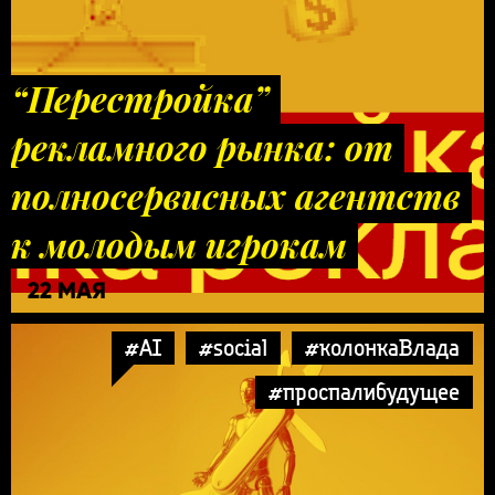
“Перестройка”
рекламного рынка: от
полносервисных агентств
к молодым игрокам
22 МАЯ
#AI
#social
#колонкаВлада
#проспалибудущее