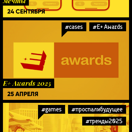
мечты
24 СЕНТЯБРЯ
#cases
#E+ Awards
E+ Awards 2025
25 АПРЕЛЯ
#games
#проспалибудущее
#тренды2025