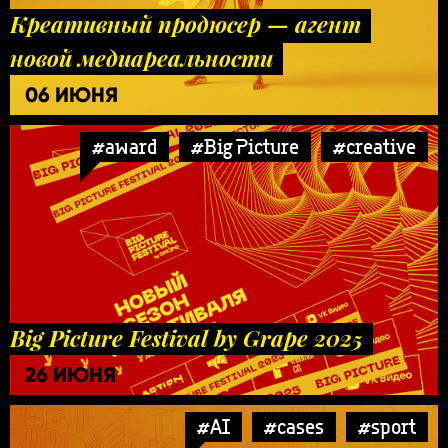
Креативный продюсер — агент
новой медиареальности
06 ИЮНЯ
#award
#Big Picture
#creative
Big Picture Festival by Grape 2025
26 ИЮНЯ
#AI
#cases
#sport