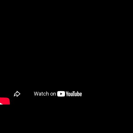
затем и дороги, детские площадки, трубы и
канализации, метро… Замечтался.
Это будет совсем новый мир. Вы загрузили себе
модель и напечатали вещь. Платить мы будем за