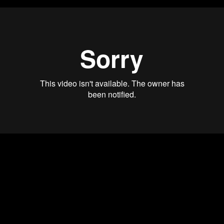
И я лично долго ждал, когда в каждом
Макдоналдсе появится инфраструктура 3D
печати, что не случилось, возможно это было
связано со скоростью и емкостью моделей, но
развитие индустрии идет очень быстро, возможно