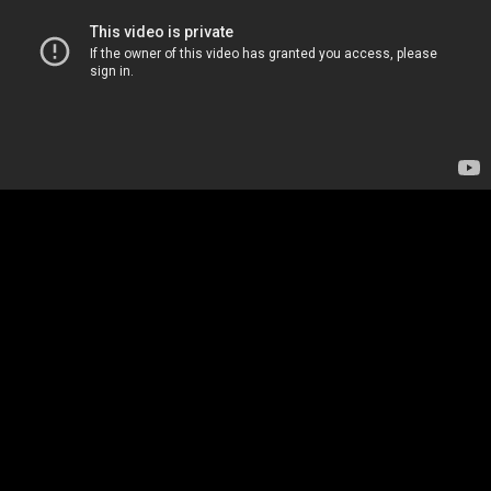
Горжусь, что за этот кейс для Microsoft наш хэд
офис Possible взял золотого льва.
Как же использовать в рекламе? Помню в свое
время ГРЭЙП были первыми, которые показали
как оно могло бы быть: