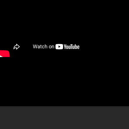
Мы не только можем печатать то, что потребляем,
но уже можем печатать то, что утратили.
Физически. Свое тело: