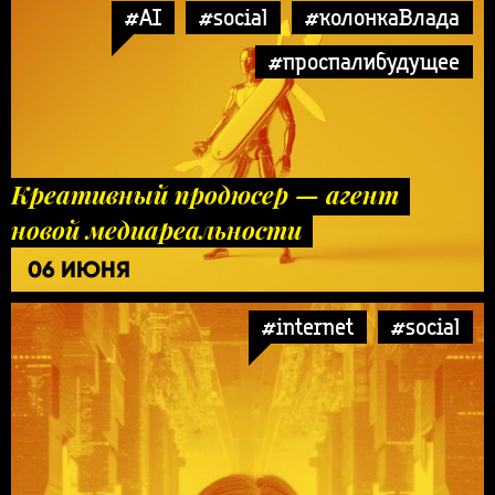
#AI
#social
#колонкаВлада
#проспалибудущее
Креативный продюсер — агент
новой медиареальности
06 ИЮНЯ
#internet
#social