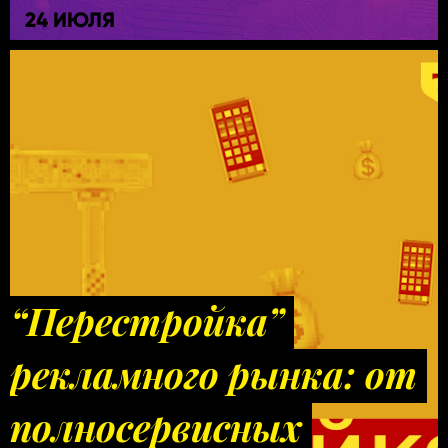
24 ИЮЛЯ
“Перестройка”
рекламного рынка: от
полносервисных