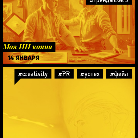
Моя ИИ копия
14 ЯНВАРЯ
#creativity
#PR
#успех
#фейл