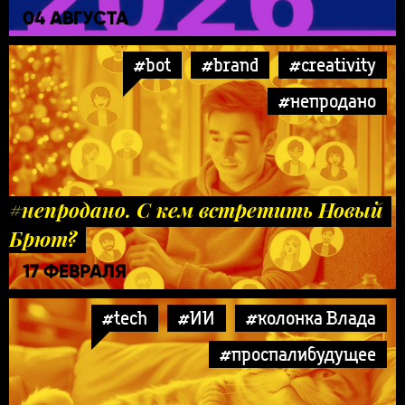
04 АВГУСТА
#bot
#brand
#creativity
#непродано
#непродано. С кем встретить Новый
Брют?
17 ФЕВРАЛЯ
#tech
#ИИ
#колонка Влада
#проспалибудущее