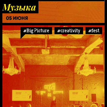
Музыка
05 ИЮНЯ
#Big Picture
#creativity
#fest