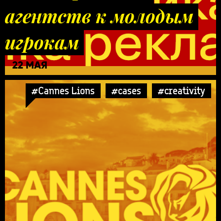
агентств к молодым
игрокам
22 МАЯ
#Cannes Lions
#cases
#creativity