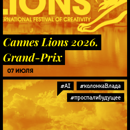
Cannes Lions 2026.
Grand-Prix
07 ИЮЛЯ
#AI
#колонкаВлада
#проспалибудущее