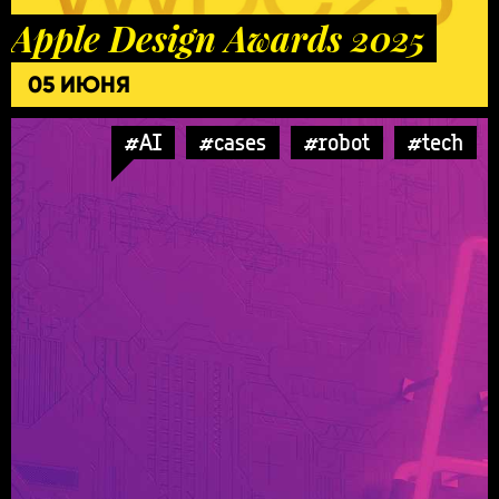
Apple Design Awards 2025
05 ИЮНЯ
#AI
#cases
#robot
#tech