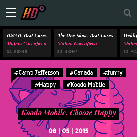
D&AD. Best Cases
The One Show. Best Cases
Webby
Мария Слесарева
Мария Слесарева
Мария
24 ИЮНЯ
22 ИЮНЯ
22 М
#Camp Jefferson
#Canada
#funny
#Happy
#Koodo Mobile
Koodo Mobile. Choose Happy
08
05
2015
|
|