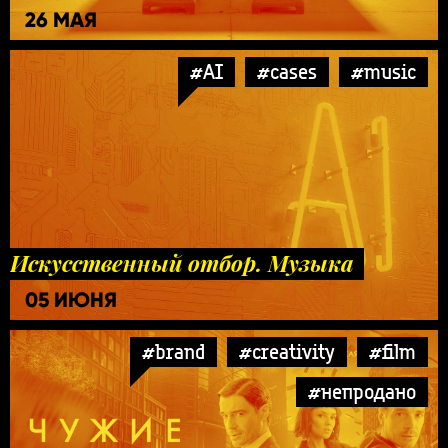
26 МАЯ
#AI
#cases
#music
Искусственный отбор. Музыка
05 ИЮНЯ
#brand
#creativity
#film
#непродано