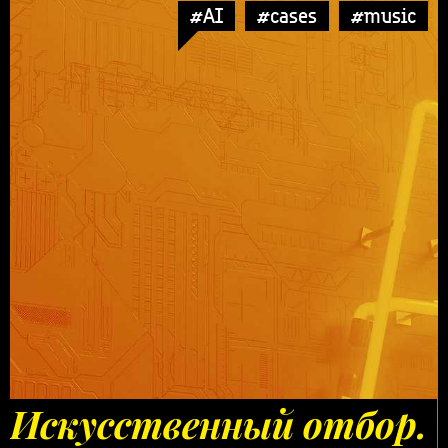
#AI
#cases
#music
Искусственный отбор.