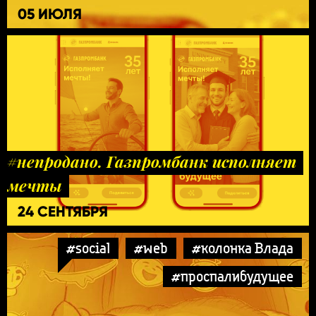
05 ИЮЛЯ
#непродано. Газпромбанк исполняет
мечты
24 СЕНТЯБРЯ
#social
#web
#колонка Влада
#проспалибудущее