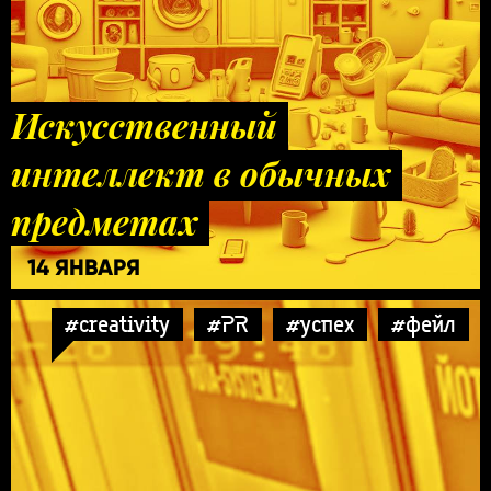
Искусственный
интеллект в обычных
предметах
14 ЯНВАРЯ
#creativity
#PR
#успех
#фейл