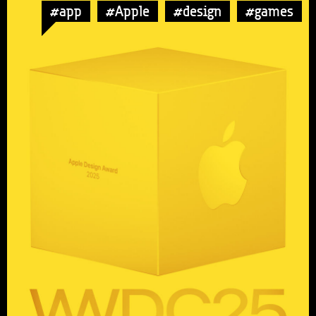
#app
#Apple
#design
#games