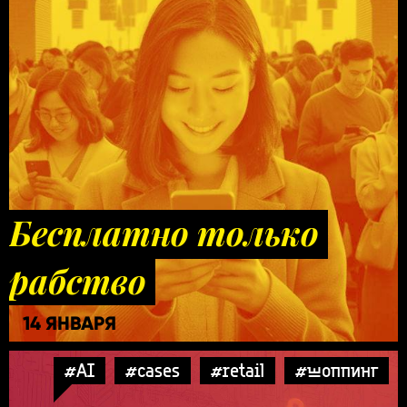
Бесплатно только
рабство
14 ЯНВАРЯ
#AI
#cases
#retail
#шоппинг