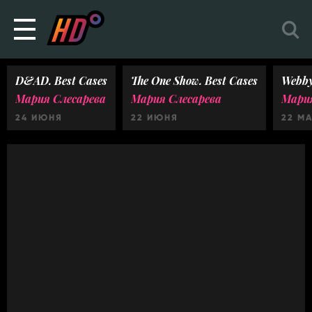
D&AD. Best Cases
The One Show. Best Cases
Webby
Мария Слесарева
Мария Слесарева
Мария
24 ИЮНЯ
22 ИЮНЯ
22 М