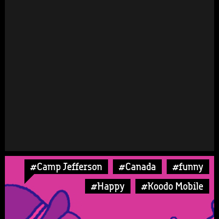
#Camp Jefferson
#Canada
#funny
#Happy
#Koodo Mobile