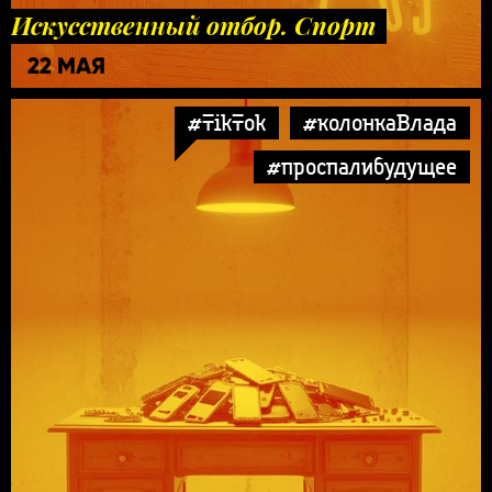
Искусственный отбор. Спорт
22 МАЯ
#TikTok
#колонкаВлада
#проспалибудущее