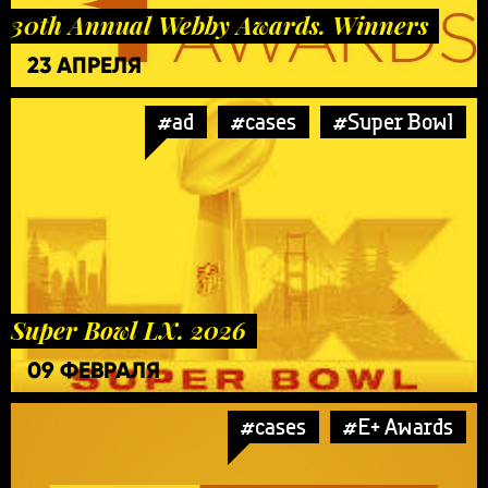
30th Annual Webby Awards. Winners
23 АПРЕЛЯ
#ad
#cases
#Super Bowl
Super Bowl LX. 2026
09 ФЕВРАЛЯ
#cases
#E+ Awards