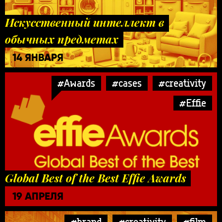
Искусственный интеллект в
обычных предметах
14 ЯНВАРЯ
#Awards
#cases
#creativity
#Effie
Global Best of the Best Effie Awards
19 АПРЕЛЯ
#brand
#creativity
#film