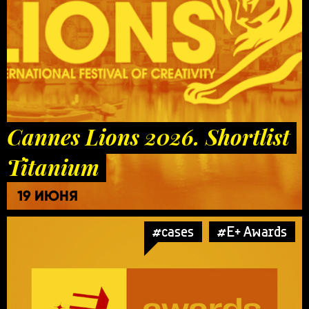
Cannes Lions 2026. Shortlist
Titanium
19 ИЮНЯ
#cases
#E+ Awards