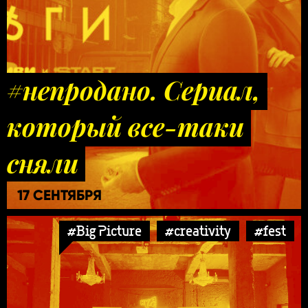
#непродано. Сериал,
который все-таки
сняли
17 СЕНТЯБРЯ
#Big Picture
#creativity
#fest