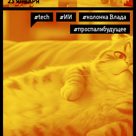
23 ЯНВАРЯ
#tech
#ИИ
#колонка Влада
#проспалибудущее