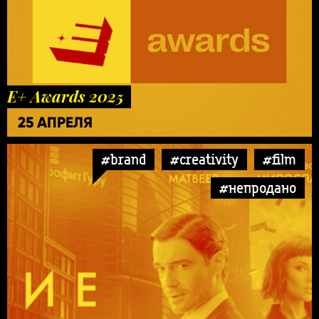
E+ Awards 2025
25 АПРЕЛЯ
#brand
#creativity
#film
#непродано