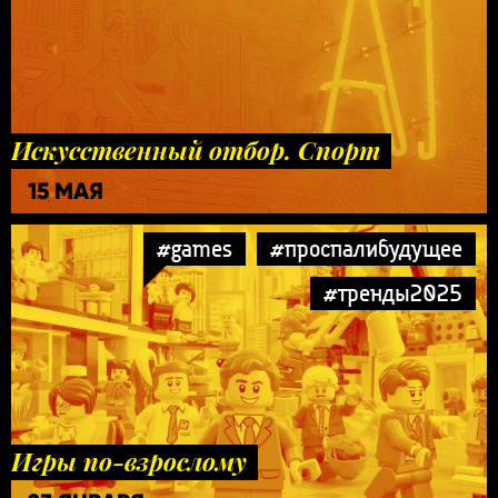
Искусственный отбор. Спорт
15 МАЯ
#games
#проспалибудущее
#тренды2025
Игры по-взрослому