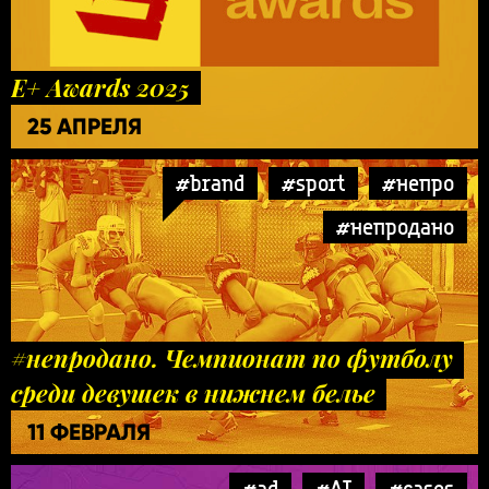
E+ Awards 2025
25 АПРЕЛЯ
#brand
#sport
#непро
#непродано
#непродано. Чемпионат по футболу
среди девушек в нижнем белье
11 ФЕВРАЛЯ
#ad
#AI
#cases