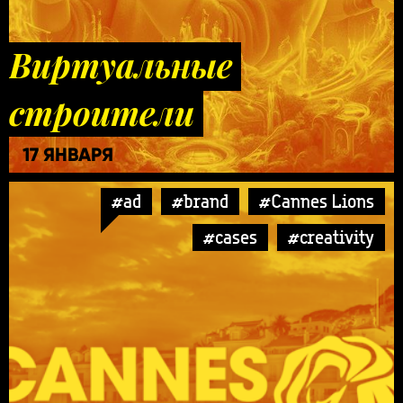
Виртуальные
строители
17 ЯНВАРЯ
#ad
#brand
#Cannes Lions
#cases
#creativity