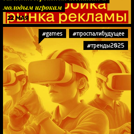
молодым игрокам
22 МАЯ
#games
#проспалибудущее
#тренды2025