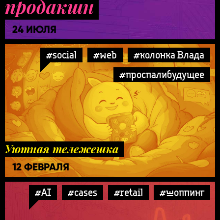
продакшн
24 ИЮЛЯ
#social
#web
#колонка Влада
#проспалибудущее
Уютная тележешка
12 ФЕВРАЛЯ
#AI
#cases
#retail
#шоппинг