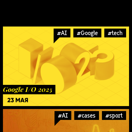
#AI
#Google
#tech
Google I/O 2025
23 МАЯ
#AI
#cases
#sport