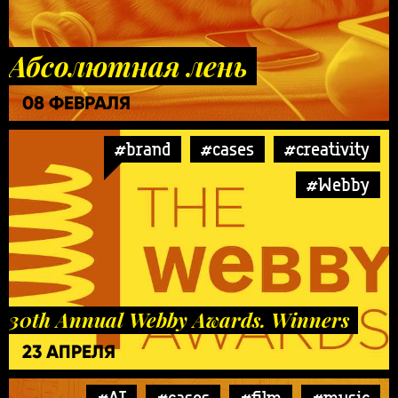
Абсолютная лень
08 ФЕВРАЛЯ
#brand
#cases
#creativity
#Webby
30th Annual Webby Awards. Winners
23 АПРЕЛЯ
#AI
#cases
#film
#music