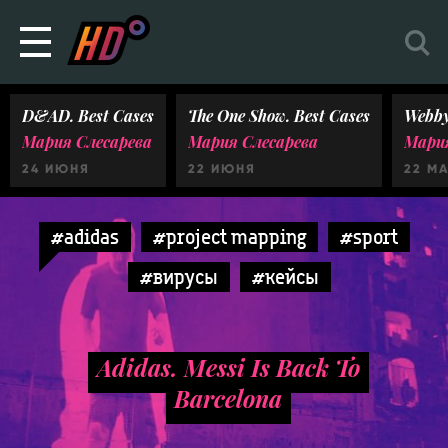
D&AD. Best Cases
The One Show. Best Cases
Webby
Мария Слесарева
Мария Слесарева
Мария
24 ИЮНЯ
22 ИЮНЯ
22 М
#adidas
#project mapping
#sport
#вирусы
#кейсы
Adidas. Messi Is Back To
Barcelona