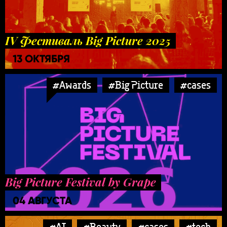
IV Фестиваль Big Picture 2025
13 ОКТЯБРЯ
#Awards
#Big Picture
#cases
Big Picture Festival by Grape
04 АВГУСТА
#AI
#Beauty
#cases
#tech