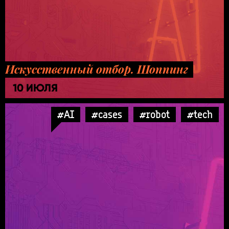
Искусственный отбор. Шоппинг
10 ИЮЛЯ
#AI
#cases
#robot
#tech