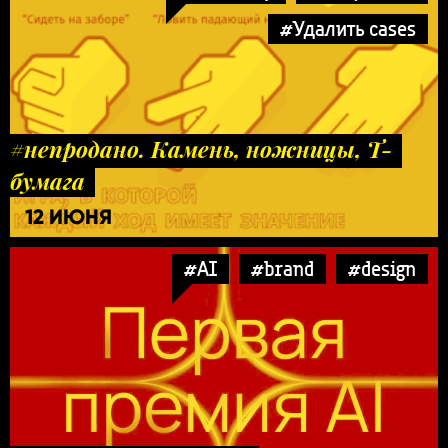
#Удалить cases
#непродано. Камень, ножницы, Т-
бумага
12 ИЮНЯ
#AI
#brand
#design