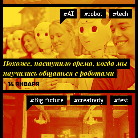
#AI
#robot
#tech
Похоже, наступило время, когда мы
научились общаться с роботами
14 ЯНВАРЯ
#Big Picture
#creativity
#fest