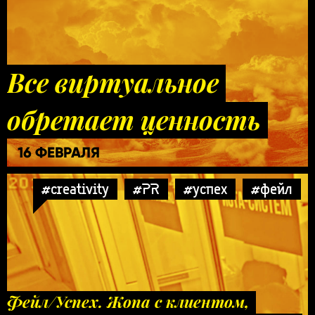
Все виртуальное
обретает ценность
16 ФЕВРАЛЯ
#creativity
#PR
#успех
#фейл
Фейл/Успех. Жопа с клиентом,