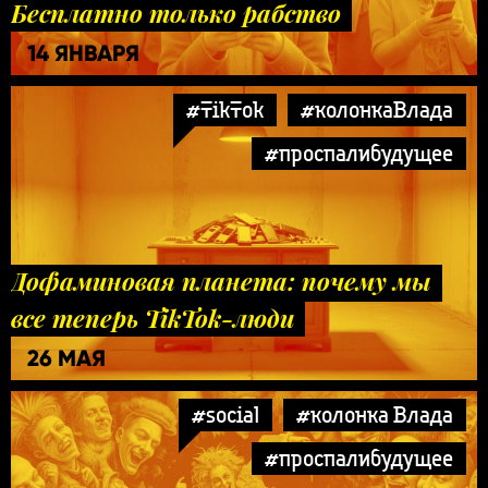
Бесплатно только рабство
14 ЯНВАРЯ
#TikTok
#колонкаВлада
#проспалибудущее
Дофаминовая планета: почему мы
все теперь TikTok-люди
26 МАЯ
#social
#колонка Влада
#проспалибудущее