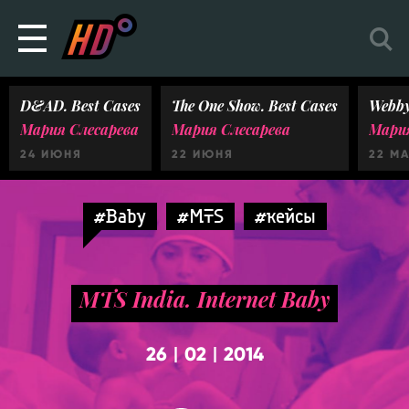
D&AD. Best Cases
The One Show. Best Cases
Webby
Мария Слесарева
Мария Слесарева
Мария
24 ИЮНЯ
22 ИЮНЯ
22 М
#Baby
#MTS
#кейсы
MTS India. Internet Baby
26
02
2014
|
|