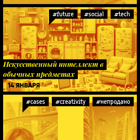
#future
#social
#tech
Искусственный интеллект в
обычных предметах
14 ЯНВАРЯ
#cases
#creativity
#непродано