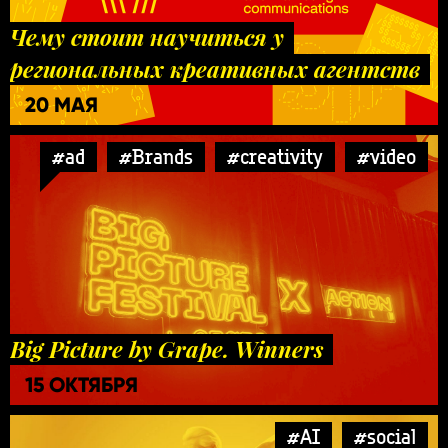
Чему стоит научиться у
региональных креативных агентств
20 МАЯ
#ad
#Brands
#creativity
#video
Big Picture by Grape. Winners
15 ОКТЯБРЯ
#AI
#social