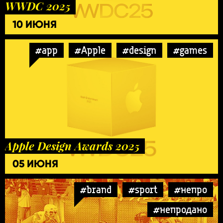
WWDC 2025
10 ИЮНЯ
#app
#Apple
#design
#games
Apple Design Awards 2025
05 ИЮНЯ
#brand
#sport
#непро
#непродано