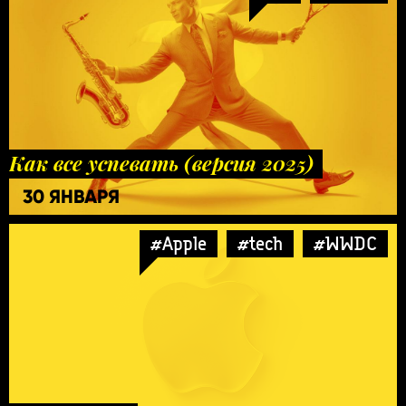
Как все успевать (версия 2025)
30 ЯНВАРЯ
#Apple
#tech
#WWDC