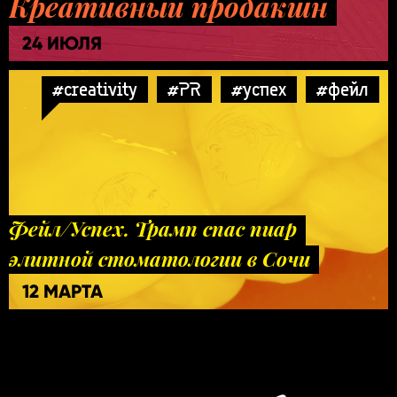
Креативный продакшн
24 ИЮЛЯ
#creativity
#PR
#успех
#фейл
Фейл/Успех. Трамп спас пиар
элитной стоматологии в Сочи
12 МАРТА