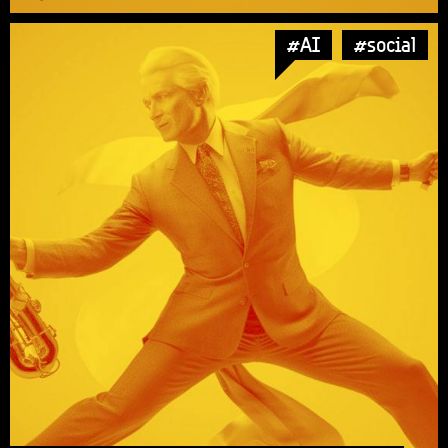
#AI
#social