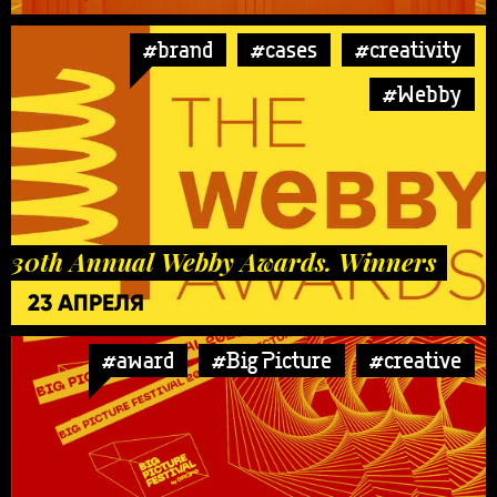
#brand
#cases
#creativity
#Webby
30th Annual Webby Awards. Winners
23 АПРЕЛЯ
#award
#Big Picture
#creative