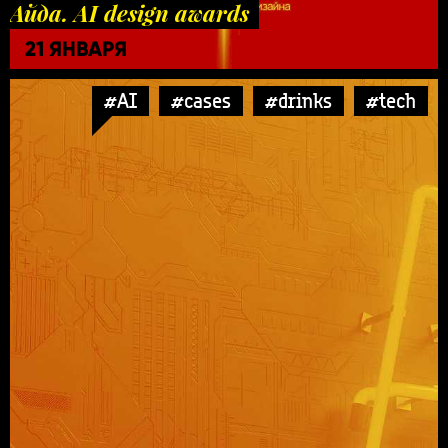
Айда. AI design awards
21 ЯНВАРЯ
#AI
#cases
#drinks
#tech