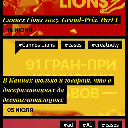
Cannes Lions 2025. Grand-Prix. Part I
18 ИЮНЯ
#Cannes Lions
#cases
#creativity
В Каннах только и говорят, что о
дискриминациях да
дестигматизациях
05 ИЮЛЯ
#ad
#AI
#cases