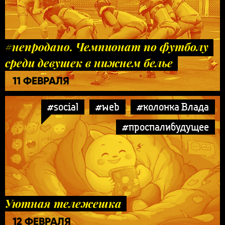
#непродано. Чемпионат по футболу
среди девушек в нижнем белье
11 ФЕВРАЛЯ
#social
#web
#колонка Влада
#проспалибудущее
Уютная тележешка
12 ФЕВРАЛЯ