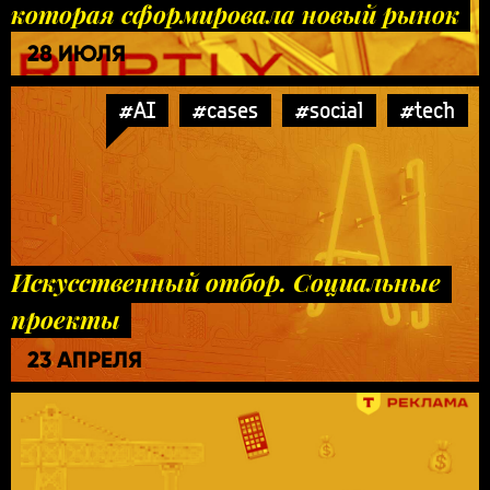
которая сформировала новый рынок
28 ИЮЛЯ
#AI
#cases
#social
#tech
Искусственный отбор. Социальные
проекты
23 АПРЕЛЯ