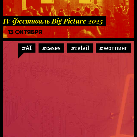
IV Фестиваль Big Picture 2025
13 ОКТЯБРЯ
#AI
#cases
#retail
#шоппинг