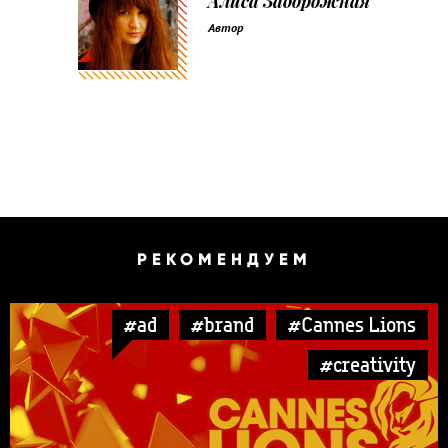
Алиса Задорожная
Автор
РЕКОМЕНДУЕМ
#ad
#brand
#Cannes Lions
#creativity