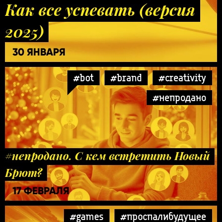
Как все успевать (версия
2025)
30 ЯНВАРЯ
#bot
#brand
#creativity
#непродано
#непродано. С кем встретить Новый
Брют?
17 ФЕВРАЛЯ
#games
#проспалибудущее