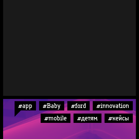
#app
#Baby
#ford
#innovation
#mobile
#детям
#кейсы