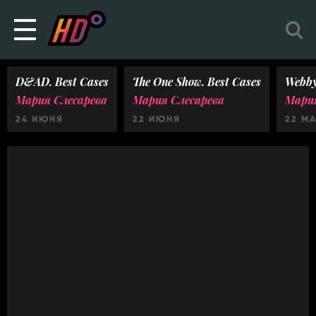
D&AD. Best Cases
The One Show. Best Cases
Webby
Мария Слесарева
Мария Слесарева
Мария
24 ИЮНЯ
22 ИЮНЯ
22 М