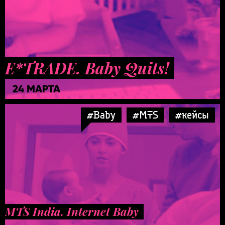
E*TRADE. Baby Quits!
24 МАРТА
#Baby
#MTS
#кейсы
MTS India. Internet Baby