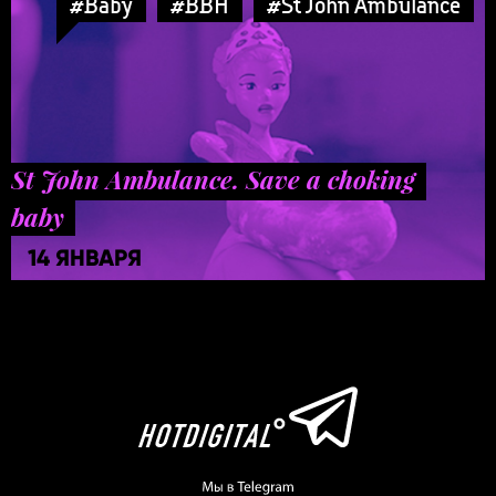
#Baby
#BBH
#St John Ambulance
St John Ambulance. Save a choking
baby
14 ЯНВАРЯ