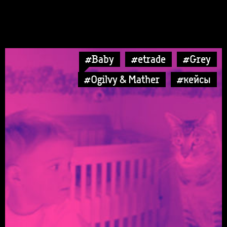
#Baby
#etrade
#Grey
#Ogilvy & Mather
#кейсы