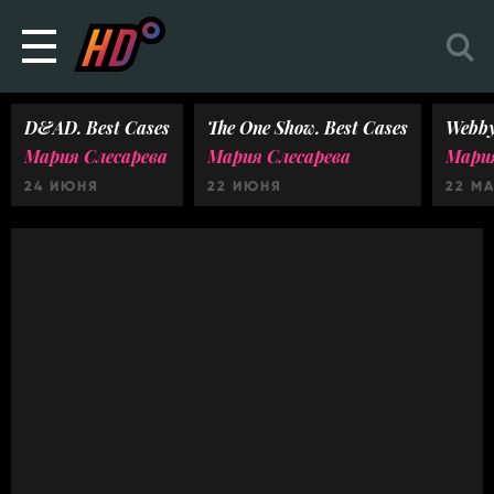
D&AD. Best Cases
The One Show. Best Cases
Webby
Мария Слесарева
Мария Слесарева
Мария
24 ИЮНЯ
22 ИЮНЯ
22 М