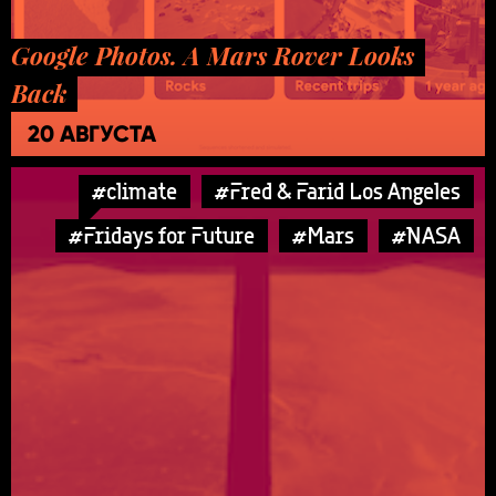
Google Photos. A Mars Rover Looks
Back
20 АВГУСТА
#climate
#Fred & Farid Los Angeles
#Fridays for Future
#Mars
#NASA