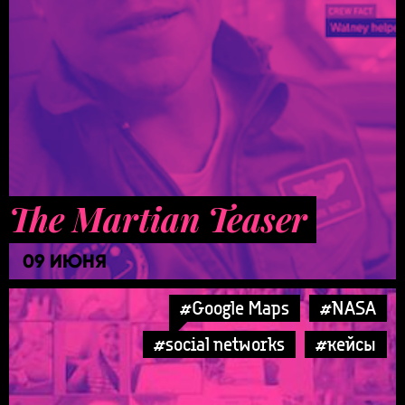
The Martian Teaser
09 ИЮНЯ
#Google Maps
#NASA
#social networks
#кейсы