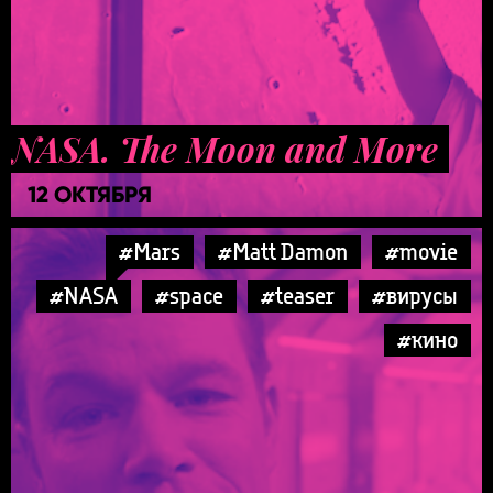
NASA. The Moon and More
12 ОКТЯБРЯ
#Mars
#Matt Damon
#movie
#NASA
#space
#teaser
#вирусы
#кино