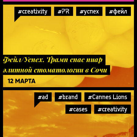
#creativity
#PR
#успех
#фейл
Фейл/Успех. Трамп спас пиар
элитной стоматологии в Сочи
12 МАРТА
#ad
#brand
#Cannes Lions
#cases
#creativity