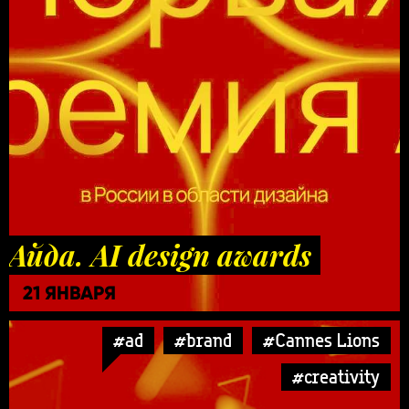
Айда. AI design awards
21 ЯНВАРЯ
#ad
#brand
#Cannes Lions
#creativity