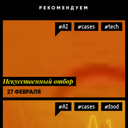
РЕКОМЕНДУЕМ
#AI
#cases
#tech
Искусственный отбор
27 ФЕВРАЛЯ
#AI
#cases
#food