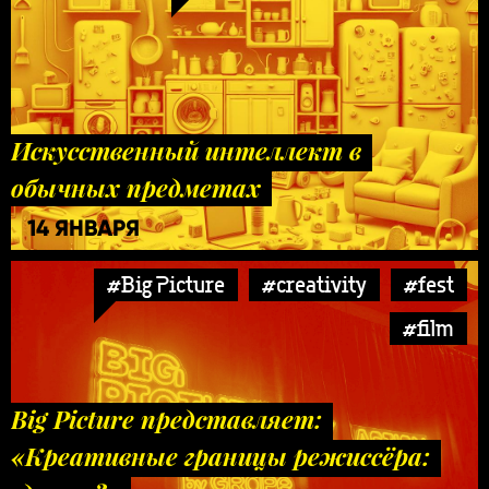
Искусственный интеллект в
обычных предметах
14 ЯНВАРЯ
#Big Picture
#creativity
#fest
#film
Big Picture представляет:
«Креативные границы режиссёра: