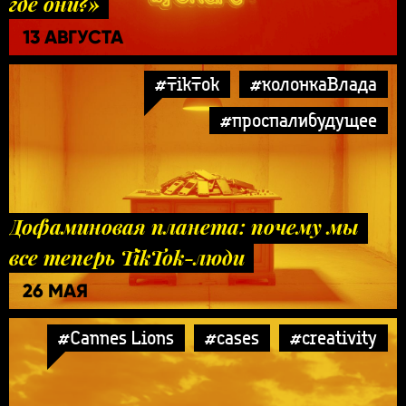
где они?»
13 АВГУСТА
#TikTok
#колонкаВлада
#проспалибудущее
Дофаминовая планета: почему мы
все теперь TikTok-люди
26 МАЯ
#Cannes Lions
#cases
#creativity