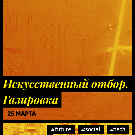
Искусственный отбор.
Газировка
25 МАРТА
#future
#social
#tech