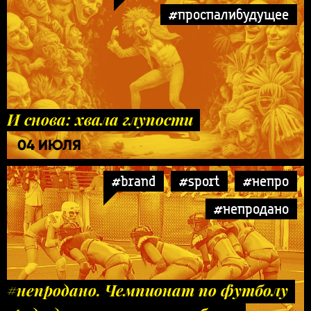
#проспалибудущее
И снова: хвала глупости
04 ИЮЛЯ
#brand
#sport
#непро
#непродано
#непродано. Чемпионат по футболу