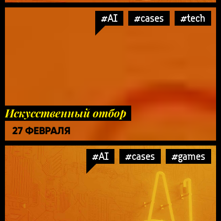
#AI
#cases
#tech
Искусственный отбор
27 ФЕВРАЛЯ
#AI
#cases
#games