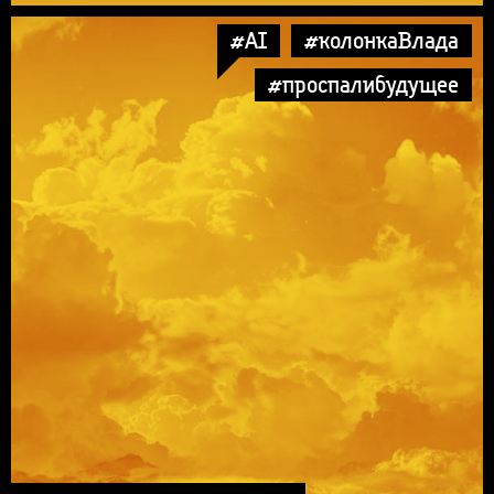
#AI
#колонкаВлада
#проспалибудущее