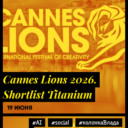
Cannes Lions 2026.
Shortlist Titanium
19 ИЮНЯ
#AI
#social
#колонкаВлада