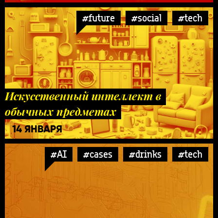
#future
#social
#tech
Искусственный интеллект в
обычных предметах
14 ЯНВАРЯ
#AI
#cases
#drinks
#tech