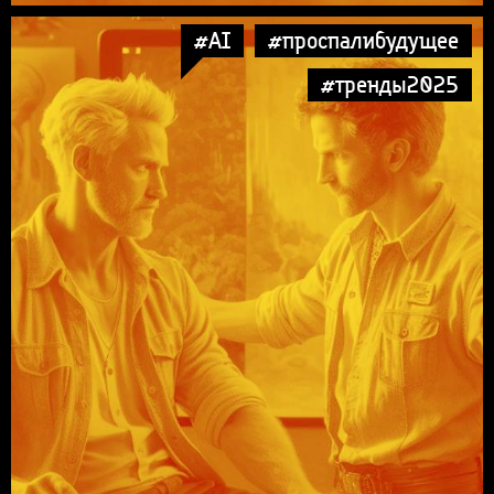
#AI
#проспалибудущее
#тренды2025