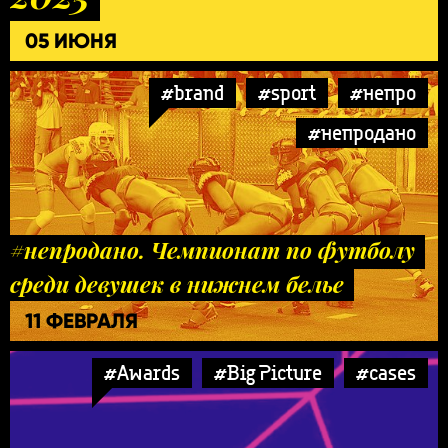
05 ИЮНЯ
#brand
#sport
#непро
#непродано
#непродано. Чемпионат по футболу
среди девушек в нижнем белье
11 ФЕВРАЛЯ
#Awards
#Big Picture
#cases