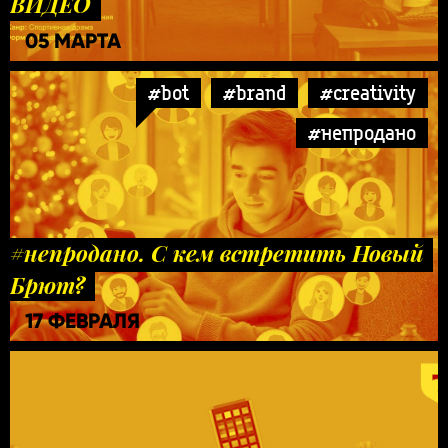
ВИДЕО
05 МАРТА
#bot
#brand
#creativity
#непродано
#непродано. С кем встретить Новый
Брют?
17 ФЕВРАЛЯ