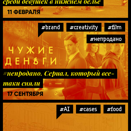
среди девушек в нижнем белье
11 ФЕВРАЛЯ
#brand
#creativity
#film
#непродано
#непродано. Сериал, который все-
таки сняли
17 СЕНТЯБРЯ
#AI
#cases
#food