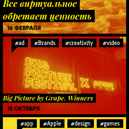
Все виртуальное
обретает ценность
16 ФЕВРАЛЯ
#ad
#Brands
#creativity
#video
Big Picture by Grape. Winners
15 ОКТЯБРЯ
#app
#Apple
#design
#games