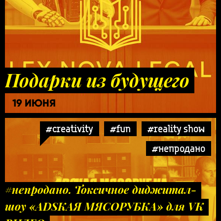
Подарки из будущего
19 ИЮНЯ
#creativity
#fun
#reality show
#непродано
#непродано. Токсичное диджитал-
шоу «ADSКАЯ МЯСОРУБКА» для VK