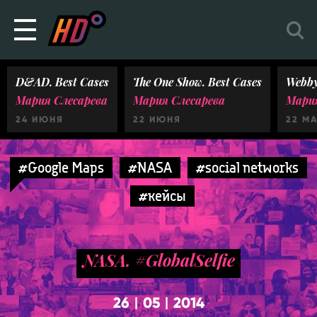
D&AD. Best Cases
The One Show. Best Cases
Webby
Мария Слесарева
Мария Слесарева
Мария
24 ИЮНЯ
22 ИЮНЯ
22 М
#Google Maps
#NASA
#social networks
#кейсы
NASA. #GlobalSelfie
26
05
2014
|
|