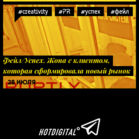
#creativity
#PR
#успех
#фейл
Фейл/Успех. Жопа с клиентом,
которая сформировала новый рынок
28 ИЮЛЯ