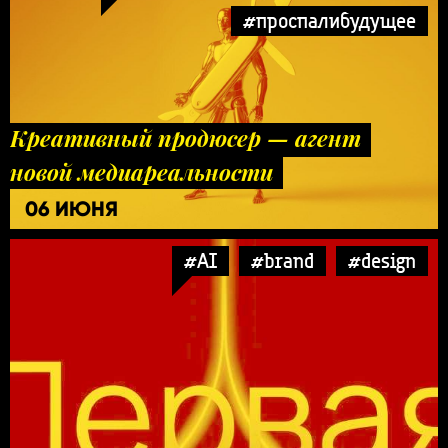
#проспалибудущее
Креативный продюсер — агент
новой медиареальности
06 ИЮНЯ
#AI
#brand
#design