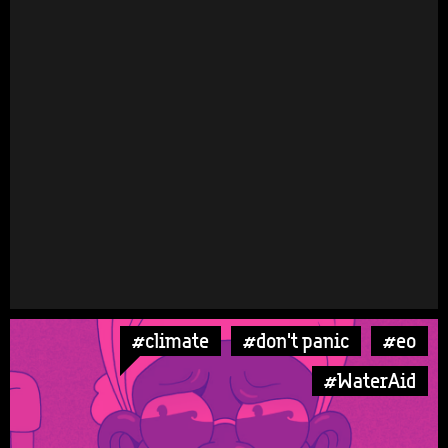
#climate
#don't panic
#eo
#WaterAid