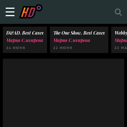
D&AD. Best Cases
The One Show. Best Cases
Webby
Мария Слесарева
Мария Слесарева
Мария
24 ИЮНЯ
22 ИЮНЯ
22 М