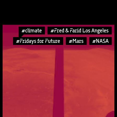
#climate
#Fred & Farid Los Angeles
#Fridays for Future
#Mars
#NASA