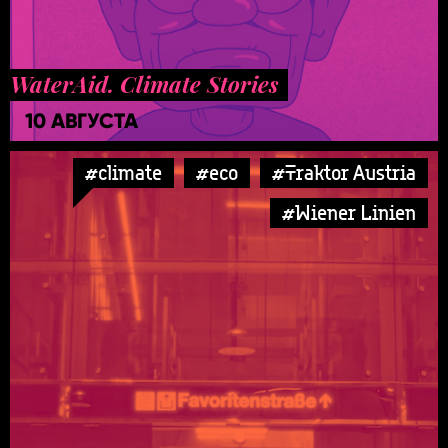
WaterAid. Climate Stories
10 АВГУСТА
#climate
#eco
#Traktor Austria
#Wiener Linien