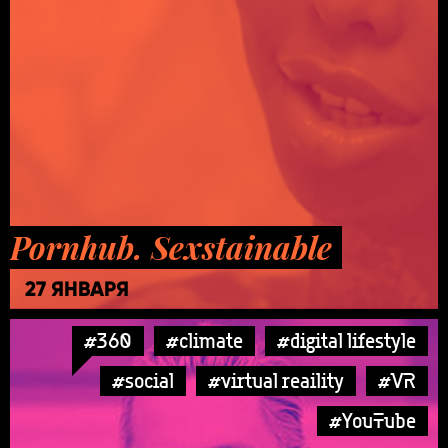
Pornhub. Sexstainable
27 ЯНВАРЯ
#360
#climate
#digital lifestyle
#social
#virtual reaility
#VR
#YouTube