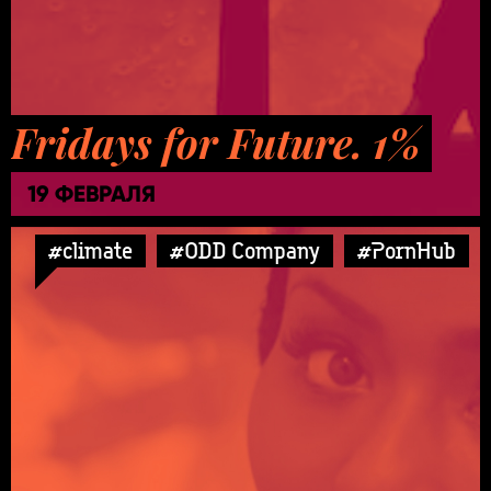
Fridays for Future. 1%
19 ФЕВРАЛЯ
#climate
#ODD Company
#PornHub