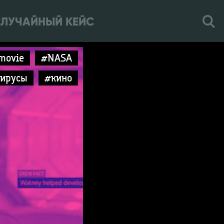
ЛУЧАЙНЫЙ КЕЙС
movie
#NASA
ирусы
#кино