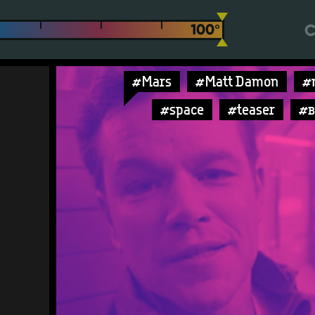
С
#Mars
#Matt Damon
#
#space
#teaser
#в