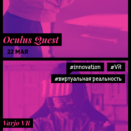
Oculus Quest
22 МАЯ
#innovation
#VR
#виртуальная реальность
Varjo VR