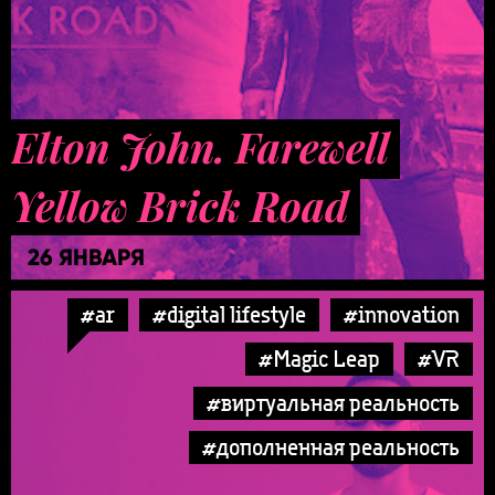
Elton John. Farewell
Yellow Brick Road
26 ЯНВАРЯ
#ar
#digital lifestyle
#innovation
#Magic Leap
#VR
#виртуальная реальность
#дополненная реальность