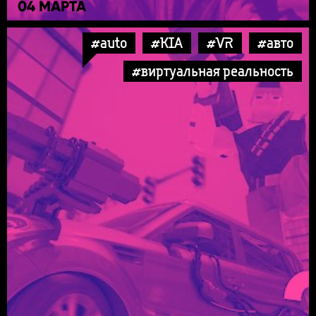
04 МАРТА
#auto
#KIA
#VR
#авто
#виртуальная реальность