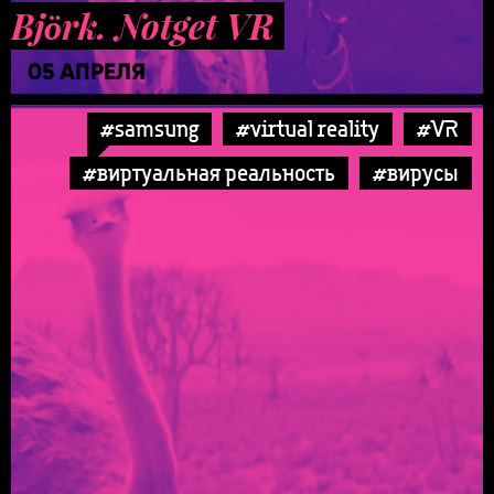
Björk. Notget VR
05 АПРЕЛЯ
#samsung
#virtual reality
#VR
#виртуальная реальность
#вирусы