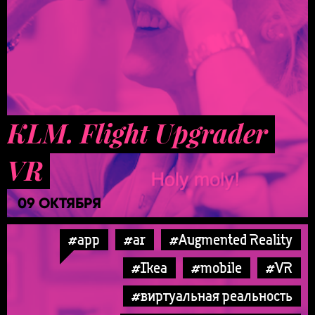
KLM. Flight Upgrader
VR
09 ОКТЯБРЯ
#app
#ar
#Augmented Reality
#Ikea
#mobile
#VR
#виртуальная реальность