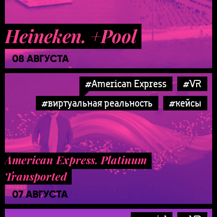
Heineken. +Pool
08 АВГУСТА
#American Express
#VR
#виртуальная реальность
#кейсы
American Express. Platinum
Transported
07 АВГУСТА