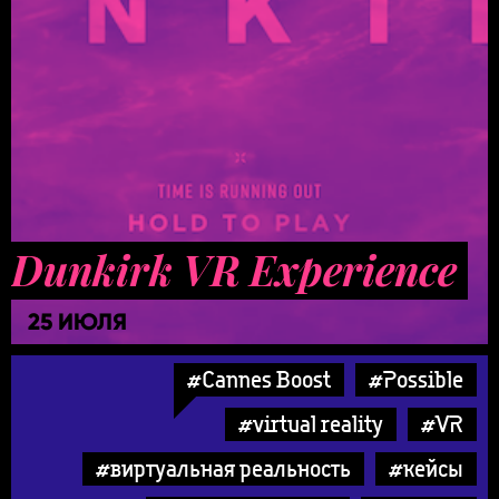
Dunkirk VR Experience
25 ИЮЛЯ
#Cannes Boost
#Possible
#virtual reality
#VR
#виртуальная реальность
#кейсы