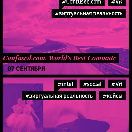
#Confused.com
#VR
#виртуальная реальность
Confused.com. World's Best Commute
07 СЕНТЯБРЯ
#intel
#social
#VR
#виртуальная реальность
#кейсы