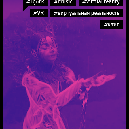
#Björk
#music
#virtual reality
#VR
#виртуальная реальность
#клип