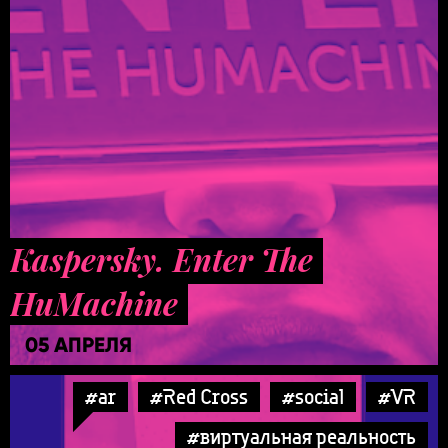
Kaspersky. Enter The
HuMachine
05 АПРЕЛЯ
#ar
#Red Cross
#social
#VR
#виртуальная реальность