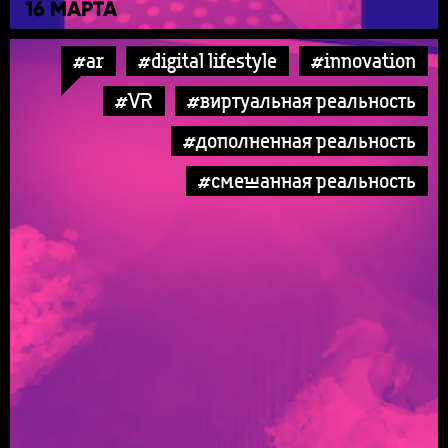
16 МАРТА
#ar
#digital lifestyle
#innovation
#VR
#виртуальная реальность
#дополненная реальность
#смешанная реальность