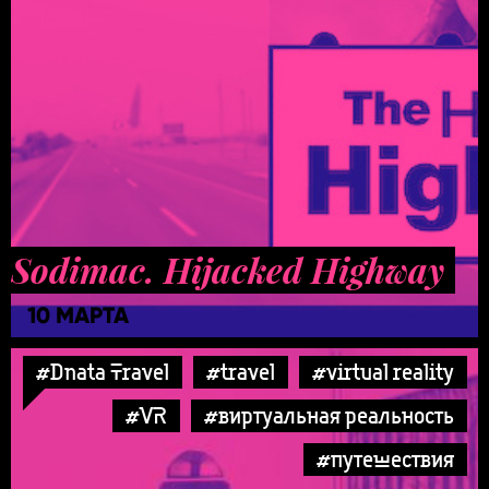
Sodimac. Hijacked Highway
10 МАРТА
#Dnata Travel
#travel
#virtual reality
#VR
#виртуальная реальность
#путешествия