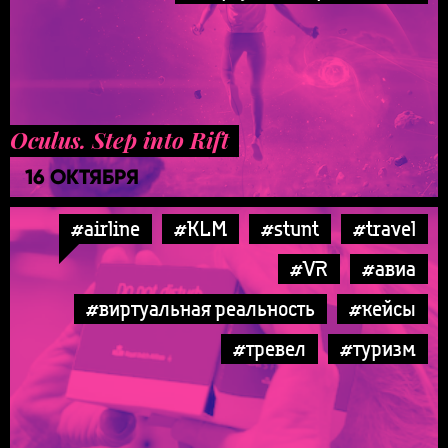
Oculus. Step into Rift
16 ОКТЯБРЯ
#airline
#KLM
#stunt
#travel
#VR
#авиа
#виртуальная реальность
#кейсы
#тревел
#туризм