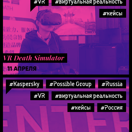
#VR
#виртуальная реальность
#кейсы
VR Death Simulator
11 АПРЕЛЯ
#Kaspersky
#Possible Group
#Russia
#VR
#виртуальная реальность
#кейсы
#Россия