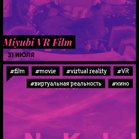
Miyubi VR Film
31 ИЮЛЯ
#film
#movie
#virtual reality
#VR
#виртуальная реальность
#кино