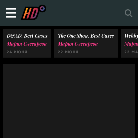
D&AD. Best Cases
The One Show. Best Cases
Webby
Мария Слесарева
Мария Слесарева
Мария
24 ИЮНЯ
22 ИЮНЯ
22 М