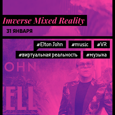
Imverse Mixed Reality
31 ЯНВАРЯ
#Elton John
#music
#VR
#виртуальная реальность
#музыка