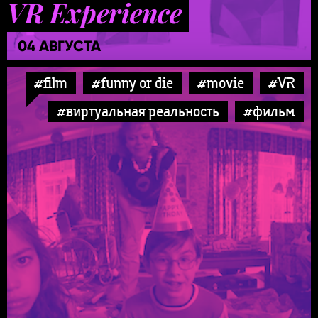
VR Experience
04 АВГУСТА
#film
#funny or die
#movie
#VR
#виртуальная реальность
#фильм