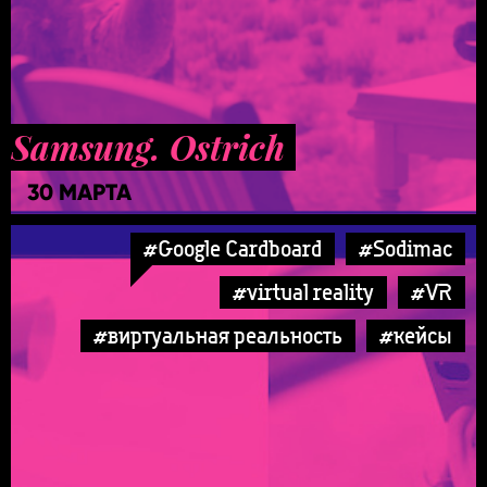
Samsung. Ostrich
30 МАРТА
#Google Cardboard
#Sodimac
#virtual reality
#VR
#виртуальная реальность
#кейсы