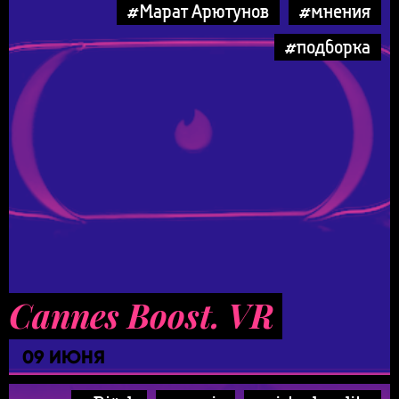
#Марат Арютунов
#мнения
#подборка
Cannes Boost. VR
09 ИЮНЯ