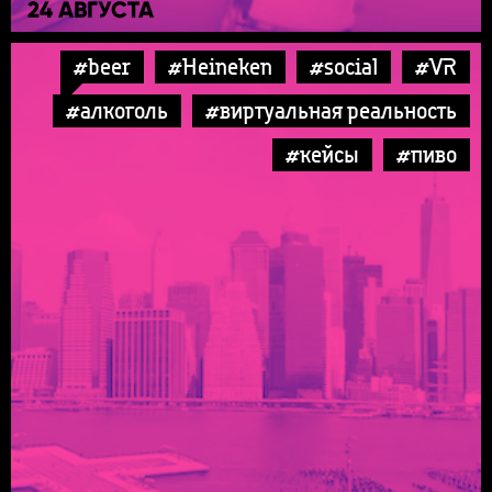
24 АВГУСТА
#beer
#Heineken
#social
#VR
#алкоголь
#виртуальная реальность
#кейсы
#пиво