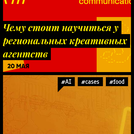
Чему стоит научиться у
региональных креативных
агентств
20 МАЯ
#AI
#cases
#food