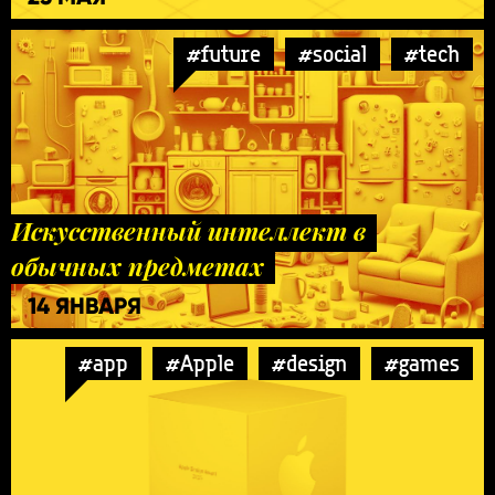
#future
#social
#tech
Искусственный интеллект в
обычных предметах
14 ЯНВАРЯ
#app
#Apple
#design
#games