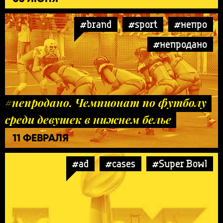
#brand
#sport
#непро
#непродано
#непродано. Чемпионат по футболу
среди девушек в нижнем белье
11 ФЕВРАЛЯ
#ad
#cases
#Super Bowl