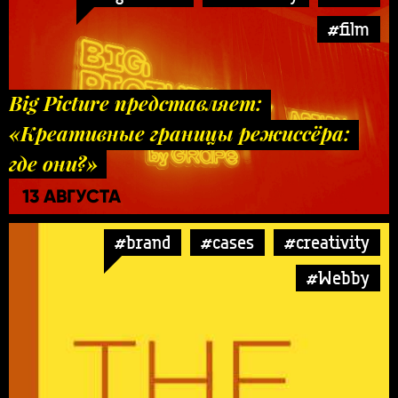
#film
Big Picture представляет:
«Креативные границы режиссёра:
где они?»
13 АВГУСТА
#brand
#cases
#creativity
#Webby