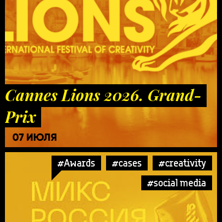
Cannes Lions 2026. Grand-
Prix
07 ИЮЛЯ
#Awards
#cases
#creativity
#social media