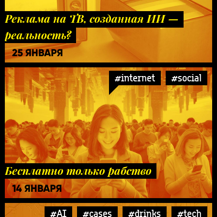
Реклама на ТВ, созданная ИИ —
реальность?
25 ЯНВАРЯ
#internet
#social
Бесплатно только рабство
14 ЯНВАРЯ
#AI
#cases
#drinks
#tech