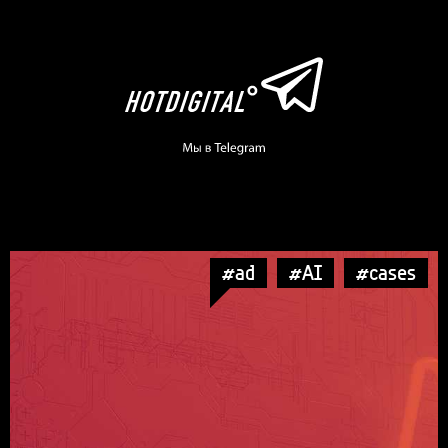
#ad
#AI
#cases