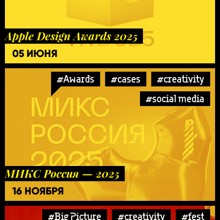
Apple Design Awards 2025
05 ИЮНЯ
#Awards
#cases
#creativity
#social media
МИКС Россия — 2025
16 НОЯБРЯ
#Big Picture
#creativity
#fest