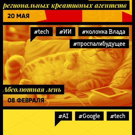
региональных креативных агентств
20 МАЯ
#tech
#ИИ
#колонка Влада
#проспалибудущее
Абсолютная лень
08 ФЕВРАЛЯ
#AI
#Google
#tech