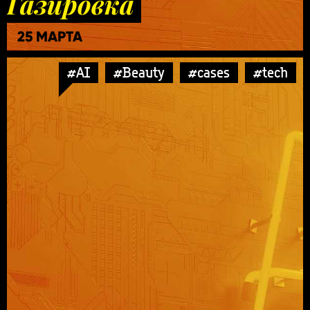
Газировка
25 МАРТА
#AI
#Beauty
#cases
#tech