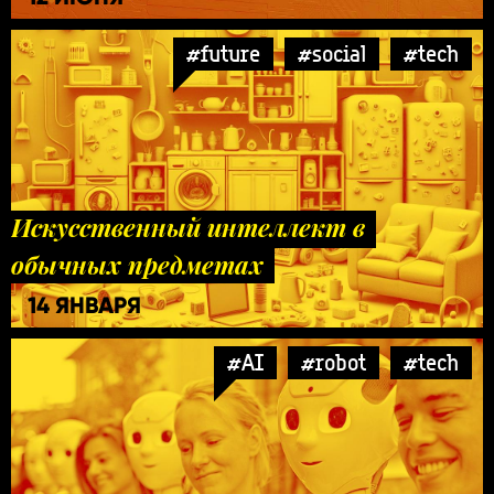
#future
#social
#tech
Искусственный интеллект в
обычных предметах
14 ЯНВАРЯ
#AI
#robot
#tech