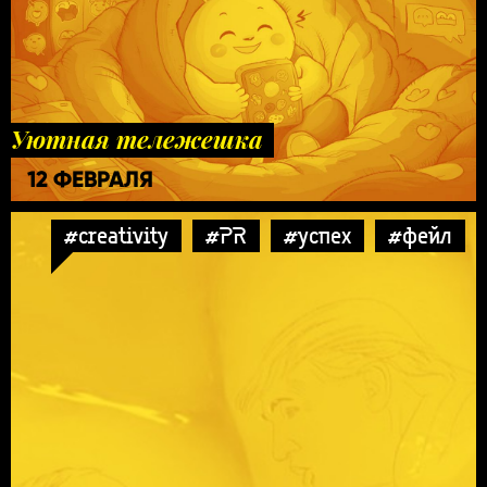
Уютная тележешка
12 ФЕВРАЛЯ
#creativity
#PR
#успех
#фейл