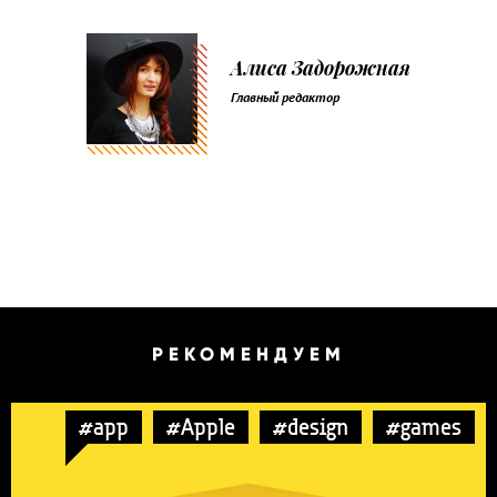
Алиса Задорожная
Главный редактор
РЕКОМЕНДУЕМ
#app
#Apple
#design
#games