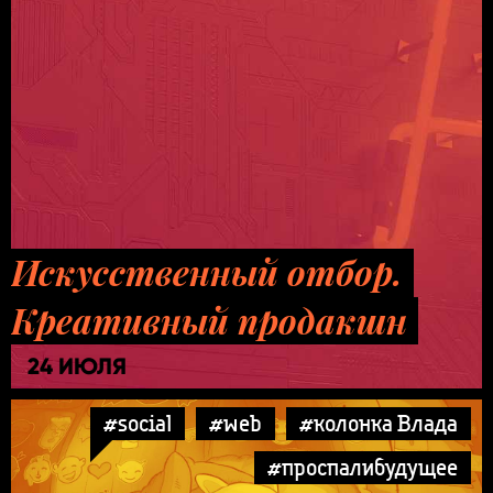
Искусственный отбор.
Креативный продакшн
24 ИЮЛЯ
#social
#web
#колонка Влада
#проспалибудущее