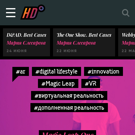
D&AD. Best Cases
The One Show. Best Cases
Webby
Мария Слесарева
Мария Слесарева
Мария
24 ИЮНЯ
22 ИЮНЯ
22 М
#ar
#digital lifestyle
#innovation
#Magic Leap
#VR
#виртуальная реальность
#дополненная реальность
Magic Leap One