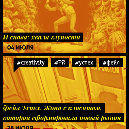
И снова: хвала глупости
04 ИЮЛЯ
#creativity
#PR
#успех
#фейл
Фейл/Успех. Жопа с клиентом,
которая сформировала новый рынок
28 ИЮЛЯ